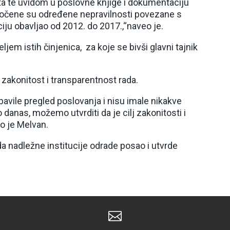
a te uvidom u poslovne knjige i dokumentaciju
 uočene su određene nepravilnosti povezane s
ciju obavljao od 2012. do 2017.,“naveo je.
em istih činjenica, za koje se bivši glavni tajnik
zakonitost i transparentnost rada.
bavile pregled poslovanja i nisu imale nikakve
 danas, možemo utvrditi da je cilj zakonitosti i
o je Melvan.
da nadležne institucije odrade posao i utvrde
