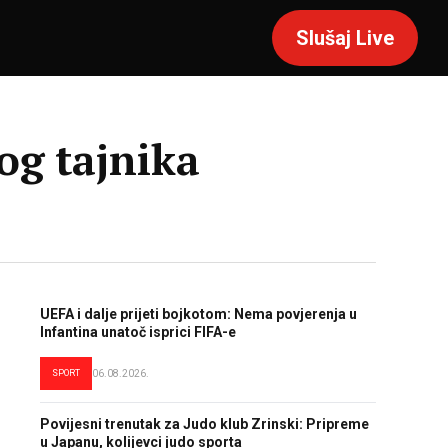
Slušaj Live
og tajnika
UEFA i dalje prijeti bojkotom: Nema povjerenja u
Infantina unatoč isprici FIFA-e
SPORT
06.08.2026.
Povijesni trenutak za Judo klub Zrinski: Pripreme
u Japanu, kolijevci judo sporta