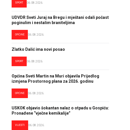
SPORT
06.08.2026.
UDVDR Sveti Juraj na Bregu i mještani odali počast
poginulim i nestalim braniteljima
OPĆINE
06.08.2026.
Zlatko Dalić ima novi posao
SPORT
06.08.2026.
Općina Sveti Martin na Muri objavila Prijedlog
izmjena Prostornog plana za 2026. godinu
OPĆINE
06.08.2026.
USKOK objavio šokantan nalaz o otpadu u Gospiću:
Pronađene “vječne kemikalije”
VIJESTI
06.08.2026.