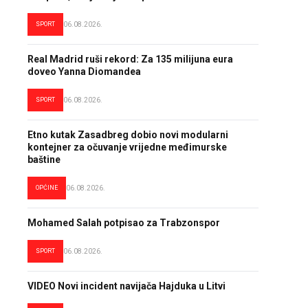
SPORT
06.08.2026.
Real Madrid ruši rekord: Za 135 milijuna eura
doveo Yanna Diomandea
SPORT
06.08.2026.
Etno kutak Zasadbreg dobio novi modularni
kontejner za očuvanje vrijedne međimurske
baštine
OPĆINE
06.08.2026.
Mohamed Salah potpisao za Trabzonspor
SPORT
06.08.2026.
VIDEO Novi incident navijača Hajduka u Litvi