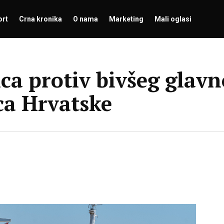
ort
Crna kronika
O nama
Marketing
Mali oglasi
ca protiv bivšeg glavn
ca Hrvatske