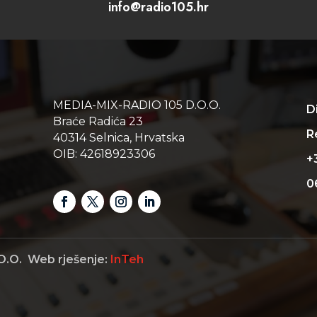
info@radio105.hr
MEDIA-MIX-RADIO 105 D.O.O.
D
Braće Radića 23
Re
40314 Selnica, Hrvatska
OIB: 42618923306
+
0
O.O. Web rješenje:
InTeh