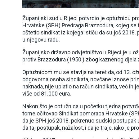
Županijski sud u Rijeci potvrdio je optužnicu pr
Hrvatske (SPH) Predraga Brazzodura, kojeg se te
oštetio sindikat iz kojega ističu da su još 2018. 
u njegovu radu.
Županijsko državno odvjetništvo u Rijeci je u o
protiv Brazzodura (1950.) zbog kaznenog djela z
Optužnicom mu se stavlja na teret da, od 13. ožu
odgovorna osoba sindikata, novčane iznose priml
naknada, nije uplatio na račun sindikata, već ih j
više od 81.000 eura.
Nakon što je optužnica u početku tjedna potvrđ
tome očitovao Sindikat pomoraca Hrvatske (SPH
da je SPH još 2018. pokrenuo sudski postupak 
da taj postupak, nažalost, i dalje traje, iako je p