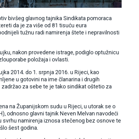
otiv bivšeg glavnog tajnika Sindikata pomoraca
reti da je za više od 81 tisuću eura
podnijeli tužnu radi namirenja štete i nepravilnosti
žujku, nakon provedene istrage, podiglo optužnicu
louporabe položaja i ovlasti.
jka 2014. do 1. srpnja 2016. u Rijeci, kao
jene u gotovini na ime članarina i drugih
e zadržao za sebe te je tako sindikat oštetio za
ena na Županijskom sudu u Rijeci, u utorak se o
), odnosno glavni tajnik Neven Melvan navodeći
u svrhu namirenja iznosa stečenog bez osnove te
rošlo šest godina.