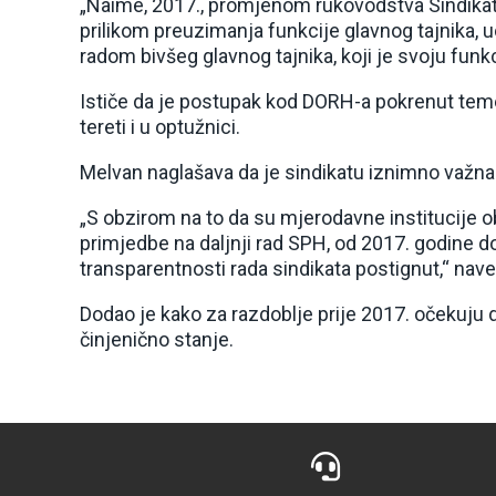
„Naime, 2017., promjenom rukovodstva Sindikat
prilikom preuzimanja funkcije glavnog tajnika,
radom bivšeg glavnog tajnika, koji je svoju funk
Ističe da je postupak kod DORH-a pokrenut temelj
tereti i u optužnici.
Melvan naglašava da je sindikatu iznimno važna 
„S obzirom na to da su mjerodavne institucije o
primjedbe na daljnji rad SPH, od 2017. godine do
transparentnosti rada sindikata postignut,“ nave
Dodao je kako za razdoblje prije 2017. očekuju 
činjenično stanje.
