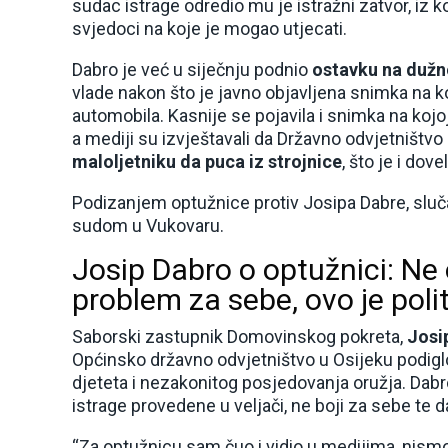
sudac istrage odredio mu je istražni zatvor, iz k
svjedoci na koje je mogao utjecati.
Dabro je već u siječnju podnio
ostavku na dužn
vlade nakon što je javno objavljena snimka na k
automobila. Kasnije se pojavila i snimka na kojo
a mediji su izvještavali da Državno odvjetništv
maloljetniku da puca iz strojnice
, što je i dov
Podizanjem optužnice protiv Josipa Dabre, sluč
sudom u Vukovaru.
Josip Dabro o optužnici: Ne 
problem za sebe, ovo je poli
Saborski zastupnik Domovinskog pokreta,
Josi
Općinsko državno odvjetništvo u Osijeku podigl
djeteta i nezakonitog posjedovanja oružja. Dabro
istrage provedene u veljači, ne boji za sebe te 
“Za optužnicu sam čuo i vidio u medijima, nismo j