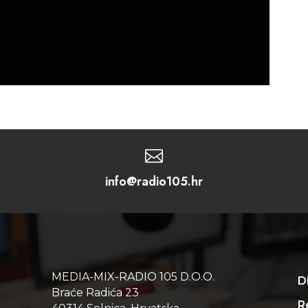

info@radio105.hr
MEDIA-MIX-RADIO 105 D.O.O.
D
Braće Radića 23
Re