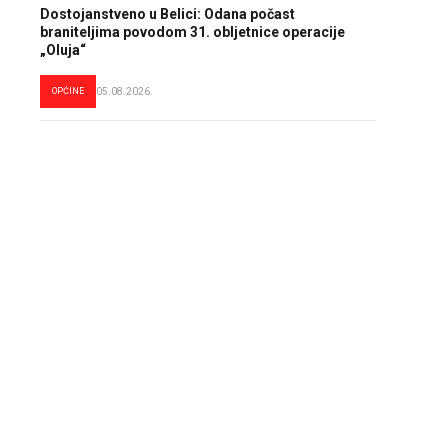
Dostojanstveno u Belici: Odana počast
braniteljima povodom 31. obljetnice operacije
„Oluja“
OPĆINE
05.08.2026.