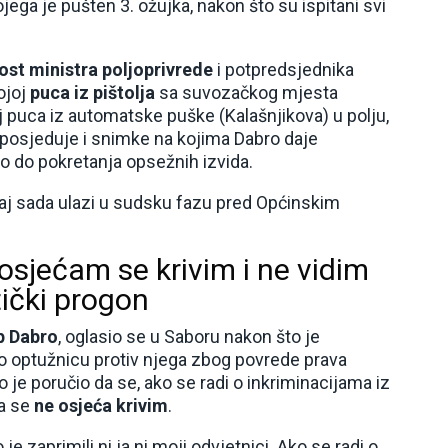
ojega je pušten 3. ožujka, nakon što su ispitani svi
ost ministra poljoprivrede
i potpredsjednika
ojoj
puca iz pištolja
sa suvozačkog mjesta
j puca iz automatske puške (Kalašnjikova) u polju,
o posjeduje i snimke na kojima Dabro daje
elo do pokretanja opsežnih izvida.
aj sada ulazi u sudsku fazu pred Općinskim
osjećam se krivim i ne vidim
tički progon
p Dabro
, oglasio se u Saboru nakon što je
o optužnicu protiv njega zbog povrede prava
 je poručio da se, ako se radi o inkriminacijama iz
da se
ne osjeća krivim
.
e zaprimili ni ja ni moji odvjetnici. Ako se radi o