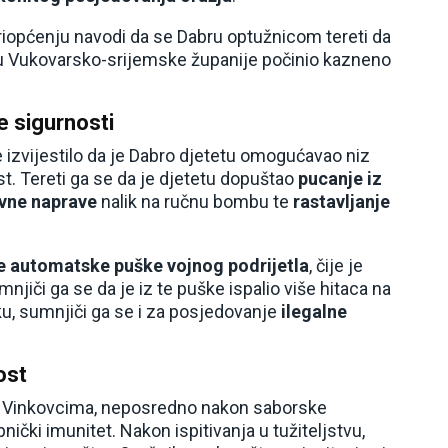
u priopćenju navodi da se Dabru optužnicom tereti da
ju Vukovarsko-srijemske županije počinio kazneno
e sigurnosti
 izvijestilo da je Dabro djetetu omogućavao niz
st. Tereti ga se da je djetetu dopuštao
pucanje iz
ivne naprave
nalik na ručnu bombu te
rastavljanje
e automatske puške vojnog podrijetla
, čije je
iči ga se da je iz te puške ispalio više hitaca na
u, sumnjiči ga se i za posjedovanje
ilegalne
ost
 Vinkovcima, neposredno nakon saborske
ički imunitet. Nakon ispitivanja u tužiteljstvu,