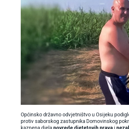
Općinsko državno odvjetništvo u Osijeku podig
protiv saborskog zastupnika Domovinskog pokr
kaznena djela
povrede djetetovih prava
i
neza