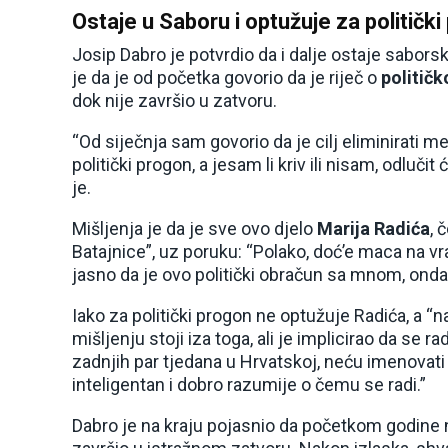
Ostaje u Saboru i optužuje za političk
Josip Dabro je potvrdio da i dalje ostaje sabors
je da je od početka govorio da je riječ o
politič
dok nije završio u zatvoru.
“Od siječnja sam govorio da je cilj eliminirati me 
politički progon, a jesam li kriv ili nisam, odluči
je.
Mišljenja je da je sve ovo djelo
Marija Radića
, 
Batajnice”, uz poruku: “Polako, doć’e maca na vra
jasno da je ovo politički obračun sa mnom, ond
Iako za politički progon ne optužuje Radića, a “n
mišljenju stoji iza toga, ali je implicirao da se 
zadnjih par tjedana u Hrvatskoj, neću imenovati 
inteligentan i dobro razumije o čemu se radi.”
Dabro je na kraju pojasnio da početkom godine n