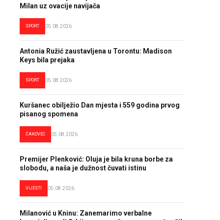
Milan uz ovacije navijača
SPORT
05.08.2026.
Antonia Ružić zaustavljena u Torontu: Madison
Keys bila prejaka
SPORT
05.08.2026.
Kuršanec obilježio Dan mjesta i 559 godina prvog
pisanog spomena
ČAKOVEC
05.08.2026.
Premijer Plenković: Oluja je bila kruna borbe za
slobodu, a naša je dužnost čuvati istinu
VIJESTI
05.08.2026.
Milanović u Kninu: Zanemarimo verbalne