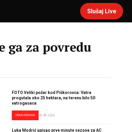
Slušaj Live
e ga za povredu
FOTO Veliki požar kod Piškorovca: Vatra
progutala oko 25 hektara, na terenu bilo 50
vatrogasaca
CRNA KRONIKA
05.08.2026.
Luka Modrić upisao prve minute sezone za AC