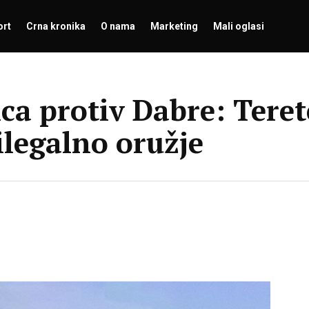
ort
Crna kronika
O nama
Marketing
Mali oglasi
ca protiv Dabre: Teret
ilegalno oružje