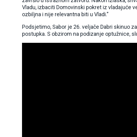
završio u istražnom zatvoru. Nakon izlaska, shvat
Vladu, izbaciti Domovinski pokret iz vladajuće ve
ozbiljna i nije relevantna biti u Vladi.”
Podsjetimo, Sabor je 26. veljače Dabri skinuo 
postupka. S obzirom na podizanje optužnice, sl