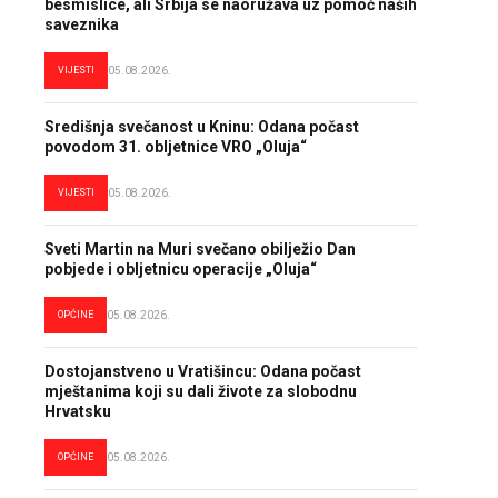
besmislice, ali Srbija se naoružava uz pomoć naših
saveznika
VIJESTI
05.08.2026.
Središnja svečanost u Kninu: Odana počast
povodom 31. obljetnice VRO „Oluja“
VIJESTI
05.08.2026.
Sveti Martin na Muri svečano obilježio Dan
pobjede i obljetnicu operacije „Oluja“
OPĆINE
05.08.2026.
Dostojanstveno u Vratišincu: Odana počast
mještanima koji su dali živote za slobodnu
Hrvatsku
OPĆINE
05.08.2026.