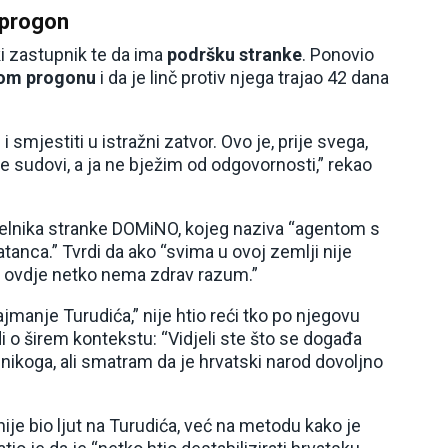
i progon
ki zastupnik te da ima
podršku stranke
. Ponovio
kom progonu
i da je linč protiv njega trajao 42 dana
i smjestiti u istražni zatvor. Ovo je, prije svega,
t će sudovi, a ja ne bježim od odgovornosti,” rekao
čelnika stranke DOMiNO, kojeg naziva “agentom s
tanca.” Tvrdi da ako “svima u ovoj zemlji nije
a ovdje netko nema zdrav razum.”
ajmanje Turudića,” nije htio reći tko po njegovu
radi o širem kontekstu: “Vidjeli ste što se događa
nikoga, ali smatram da je hrvatski narod dovoljno
ije bio ljut na Turudića, već na metodu kako je