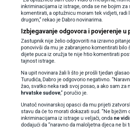
inkriminacijama iz istrage, onda se ne bojim z
komentirati, a optužnicu moram tek vidjeti, radi
drugom,” rekao je Dabro novinarima.
Izbjegavanje odgovora i povjerenje u 
Zastupnik nije želio odgovoriti na izravno pitanj
ponovivši da mu je zabranjeno komentirati bilo št
dijete puca iz oružja te nije htio komentirati po
tajnost istrage.
Na upit novinara žali li što je prošli tjedan gla
Turudića, Dabro je odgovorio negativno. “Naravno
žao, svatko neka radi svoj posao, a ako sam za n
hrvatske sudove
,” poručio je.
Unatoč novinarskoj opasci da mu prijeti zatvorsk
stavu da će to morati dokazati sud. “Ne bježim 
inkriminacijama iz istrage u veljači, onda
ne vid
dodajući da “naravno da maloljetna djeca ne bi t