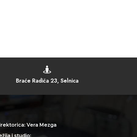

Braće Radića 23, Selnica
irektorica: Vera Mezga
žija i studio: