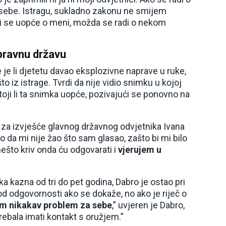
a sebe. Istragu, sukladno zakonu ne smijem
 li se uopće o meni, možda se radi o nekom
pravnu državu
e je li djetetu davao eksplozivne naprave u ruke,
o iz istrage. Tvrdi da nije vidio snimku u kojoj
stoji li ta snimka uopće, pozivajući se ponovno na
sao za izvješće glavnog državnog odvjetnika Ivana
 da mi nije žao što sam glasao, zašto bi mi bilo
ešto kriv onda ću odgovarati i
vjerujem u
a kazna od tri do pet godina, Dabro je ostao pri
od odgovornosti ako se dokaže, no ako je riječ o
im nikakav problem za sebe
,” uvjeren je Dabro,
rebala imati kontakt s oružjem.”