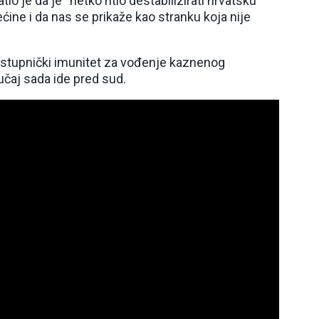
io je da je “netko htio destabilizirati hrvatsku
ćine i da nas se prikaže kao stranku koja nije
zastupnički imunitet za vođenje kaznenog
učaj sada ide pred sud.