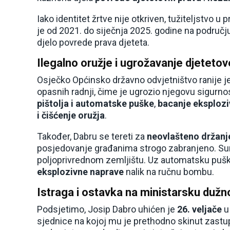
Iako identitet žrtve nije otkriven, tužiteljstvo 
je od 2021. do siječnja 2025. godine na područ
djelo povrede prava djeteta.
Ilegalno oružje i ugrožavanje djetetov
Osječko Općinsko državno odvjetništvo ranije je
opasnih radnji, čime je ugrozio njegovu sigurno
pištolja i automatske puške
,
bacanje eksploz
i čišćenje oružja
.
Također, Dabru se tereti za
neovlašteno držanj
posjedovanje građanima strogo zabranjeno. Sumnj
poljoprivrednom zemljištu. Uz automatsku pušk
eksplozivne naprave
nalik na ručnu bombu.
Istraga i ostavka na ministarsku dužn
Podsjetimo, Josip Dabro uhićen je
26. veljače
u
sjednice na kojoj mu je prethodno skinut zastupn