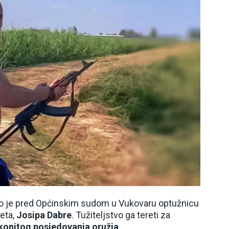
lo je pred Općinskim sudom u Vukovaru optužnicu
eta,
Josipa Dabre
. Tužiteljstvo ga tereti za
konitog posjedovanja oružja
.