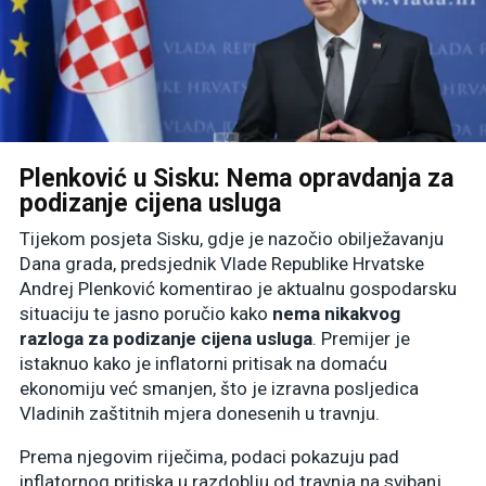
Plenković u Sisku: Nema opravdanja za
podizanje cijena usluga
Tijekom posjeta Sisku, gdje je nazočio obilježavanju
Dana grada, predsjednik Vlade Republike Hrvatske
Andrej Plenković komentirao je aktualnu gospodarsku
situaciju te jasno poručio kako
nema nikakvog
razloga za podizanje cijena usluga
. Premijer je
istaknuo kako je inflatorni pritisak na domaću
ekonomiju već smanjen, što je izravna posljedica
Vladinih zaštitnih mjera donesenih u travnju
.
Prema njegovim riječima, podaci pokazuju pad
inflatornog pritiska u razdoblju od travnja na svibanj
.