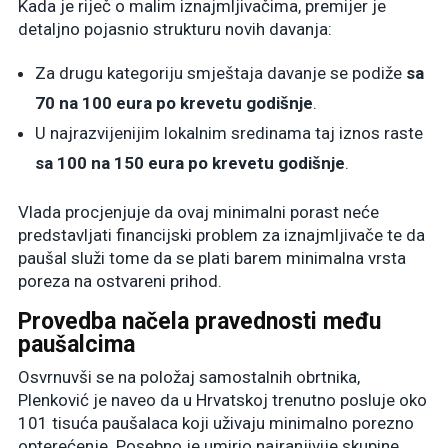
Kada je riječ o malim iznajmljivačima, premijer je
detaljno pojasnio strukturu novih davanja:
Za drugu kategoriju smještaja davanje se podiže
sa
70 na 100 eura po krevetu godišnje
.
U najrazvijenijim lokalnim sredinama taj iznos raste
sa 100 na 150 eura po krevetu godišnje
.
Vlada procjenjuje da ovaj minimalni porast neće
predstavljati financijski problem za iznajmljivače te da
paušal služi tome da se plati barem minimalna vrsta
poreza na ostvareni prihod
.
Provedba načela pravednosti među
paušalcima
Osvrnuvši se na položaj samostalnih obrtnika,
Plenković je naveo da u Hrvatskoj trenutno posluje oko
101 tisuća paušalaca koji uživaju minimalno porezno
opterećenje
. Posebno je umirio najranjivije skupine