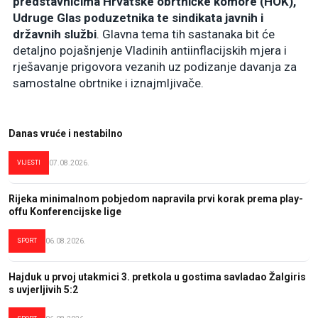
predstavnicima Hrvatske obrtničke komore (HOK),
Udruge Glas poduzetnika te sindikata javnih i
državnih službi
. Glavna tema tih sastanaka bit će
detaljno pojašnjenje Vladinih antiinflacijskih mjera i
rješavanje prigovora vezanih uz podizanje davanja za
samostalne obrtnike i iznajmljivače
.
Danas vruće i nestabilno
VIJESTI
07.08.2026.
Rijeka minimalnom pobjedom napravila prvi korak prema play-
offu Konferencijske lige
SPORT
06.08.2026.
Hajduk u prvoj utakmici 3. pretkola u gostima savladao Žalgiris
s uvjerljivih 5:2