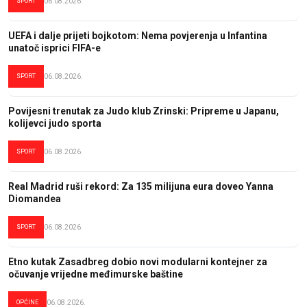
SPORT
06.08.2026.
UEFA i dalje prijeti bojkotom: Nema povjerenja u Infantina
unatoč isprici FIFA-e
SPORT
06.08.2026.
Povijesni trenutak za Judo klub Zrinski: Pripreme u Japanu,
kolijevci judo sporta
SPORT
06.08.2026.
Real Madrid ruši rekord: Za 135 milijuna eura doveo Yanna
Diomandea
SPORT
06.08.2026.
Etno kutak Zasadbreg dobio novi modularni kontejner za
očuvanje vrijedne međimurske baštine
OPĆINE
06.08.2026.