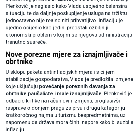
Plenković je naglasio kako Vlada uspješno balansira
situaciju te da daljnje poskupljenje usluga na tržištu
jednostavno nije realno niti prihvatljivo
. Inflaciju je
ujedno ocijenio kao jedini preostali ozbiljniji
ekonomski problem s kojim se njegova administracija
trenutno susreće
.
Nove porezne mjere za iznajmljivače i
obrtnike
U sklopu paketa antiinflacijskih mjera i s ciljem
stabilizacije gospodarstva, Vlada je predložila izmjene
koje uključuju
povećanje poreznih davanja za
obrtnike paušaliste i male iznajmljivače
. Plenković je
odbacio kritike na račun ovih izmjena, proglasivši
rasprave o donjem pragu za prvu i drugu kategoriju
kratkoročnog najma u turizmu bespredmetnima, uz
napomenu da država mora činiti napore kako bi suzbila
inflaciju
.