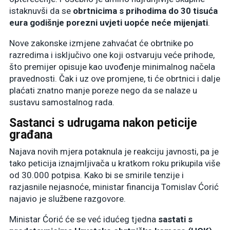
istaknuvši da se
obrtnicima s prihodima do 30 tisuća
eura godišnje porezni uvjeti uopće neće mijenjati
.
Nove zakonske izmjene zahvaćat će obrtnike po
razredima i isključivo one koji ostvaruju veće prihode,
što premijer opisuje kao uvođenje minimalnog načela
pravednosti
. Čak i uz ove promjene, ti će obrtnici i dalje
plaćati znatno manje poreze nego da se nalaze u
sustavu samostalnog rada
.
Sastanci s udrugama nakon peticije
građana
Najava novih mjera potaknula je reakciju javnosti, pa je
tako peticija iznajmljivača u kratkom roku prikupila više
od 30.000 potpisa
. Kako bi se smirile tenzije i
razjasnile nejasnoće, ministar financija Tomislav Ćorić
najavio je službene razgovore
.
Ministar Ćorić će se već idućeg tjedna
sastati s