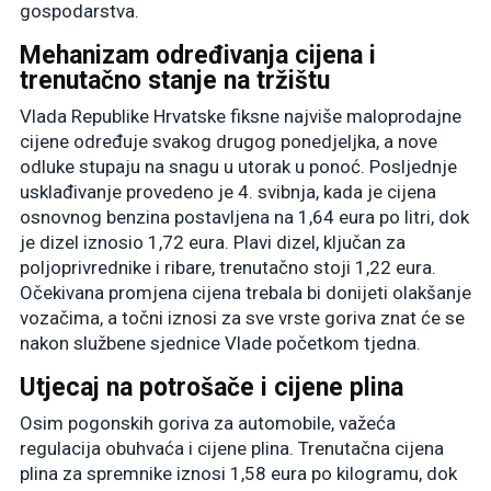
gospodarstva.
Mehanizam određivanja cijena i
trenutačno stanje na tržištu
Vlada Republike Hrvatske fiksne najviše maloprodajne
cijene određuje svakog drugog ponedjeljka, a nove
odluke stupaju na snagu u utorak u ponoć. Posljednje
usklađivanje provedeno je 4. svibnja, kada je cijena
osnovnog benzina postavljena na 1,64 eura po litri, dok
je dizel iznosio 1,72 eura. Plavi dizel, ključan za
poljoprivrednike i ribare, trenutačno stoji 1,22 eura.
Očekivana promjena cijena trebala bi donijeti olakšanje
vozačima, a točni iznosi za sve vrste goriva znat će se
nakon službene sjednice Vlade početkom tjedna.
Utjecaj na potrošače i cijene plina
Osim pogonskih goriva za automobile, važeća
regulacija obuhvaća i cijene plina. Trenutačna cijena
plina za spremnike iznosi 1,58 eura po kilogramu, dok