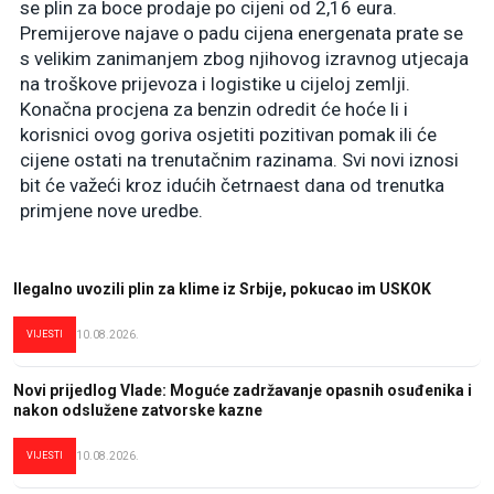
se plin za boce prodaje po cijeni od 2,16 eura.
Premijerove najave o padu cijena energenata prate se
s velikim zanimanjem zbog njihovog izravnog utjecaja
na troškove prijevoza i logistike u cijeloj zemlji.
Konačna procjena za benzin odredit će hoće li i
korisnici ovog goriva osjetiti pozitivan pomak ili će
cijene ostati na trenutačnim razinama. Svi novi iznosi
bit će važeći kroz idućih četrnaest dana od trenutka
primjene nove uredbe.
Ilegalno uvozili plin za klime iz Srbije, pokucao im USKOK
VIJESTI
10.08.2026.
Novi prijedlog Vlade: Moguće zadržavanje opasnih osuđenika i
nakon odslužene zatvorske kazne
VIJESTI
10.08.2026.