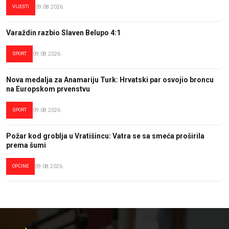
VIJESTI
09.08.2026.
Varaždin razbio Slaven Belupo 4:1
SPORT
09.08.2026.
Nova medalja za Anamariju Turk: Hrvatski par osvojio broncu
na Europskom prvenstvu
SPORT
09.08.2026.
Požar kod groblja u Vratišincu: Vatra se sa smeća proširila
prema šumi
OPĆINE
09.08.2026.