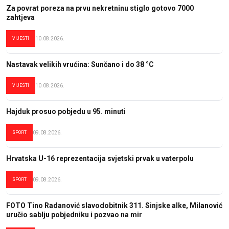
Za povrat poreza na prvu nekretninu stiglo gotovo 7000
zahtjeva
VIJESTI
10.08.2026.
Nastavak velikih vrućina: Sunčano i do 38 °C
VIJESTI
10.08.2026.
Hajduk prosuo pobjedu u 95. minuti
SPORT
09.08.2026.
Hrvatska U-16 reprezentacija svjetski prvak u vaterpolu
SPORT
09.08.2026.
FOTO Tino Radanović slavodobitnik 311. Sinjske alke, Milanović
uručio sablju pobjedniku i pozvao na mir