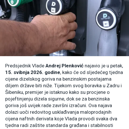
Predsjednik Vlade
Andrej Plenković
najavio je u petak,
15. svibnja 2026. godine
, kako će od sljedećeg tjedna
cijene dizelskog goriva na benzinskim postajama
diljem države biti niže. Tijekom svog boravka u Zadru i
Šibeniku, premijer je istaknuo kako su procjene o
pojeftinjenju dizela sigurne, dok se za benzinska
goriva još uvijek rade završni izračuni. Ova najava
dolazi uoči redovitog usklađivanja maloprodajnih
cijena naftnih derivata koje Vlada provodi svaka dva
tjedna radi zaštite standarda građana i stabilnosti