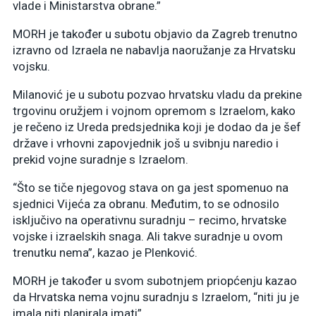
vlade i Ministarstva obrane.”
MORH je također u subotu objavio da Zagreb trenutno
izravno od Izraela ne nabavlja naoružanje za Hrvatsku
vojsku.
Milanović je u subotu pozvao hrvatsku vladu da prekine
trgovinu oružjem i vojnom opremom s Izraelom, kako
je rečeno iz Ureda predsjednika koji je dodao da je šef
države i vrhovni zapovjednik još u svibnju naredio i
prekid vojne suradnje s Izraelom.
“Što se tiče njegovog stava on ga jest spomenuo na
sjednici Vijeća za obranu. Međutim, to se odnosilo
isključivo na operativnu suradnju – recimo, hrvatske
vojske i izraelskih snaga. Ali takve suradnje u ovom
trenutku nema”, kazao je Plenković.
MORH je također u svom subotnjem priopćenju kazao
da Hrvatska nema vojnu suradnju s Izraelom, “niti ju je
imala niti planirala imati”.