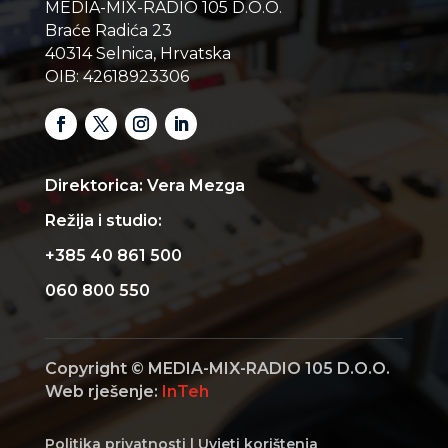
MEDIA-MIX-RADIO 105 D.O.O.
Braće Radića 23
40314 Selnica, Hrvatska
OIB: 42618923306
Direktorica: Vera Mezga
Režija i studio:
+385 40 861 500
060 800 550
Copyright © MEDIA-MIX-RADIO 105 D.O.O.
Web rješenje:
InTeh
Politika privatnosti
|
Uvjeti korištenja