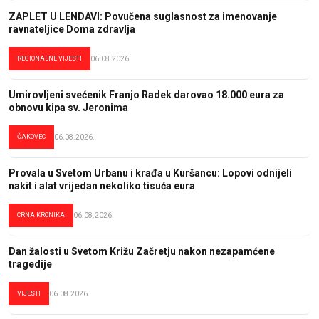
ZAPLET U LENDAVI: Povučena suglasnost za imenovanje
ravnateljice Doma zdravlja
REGIONALNE VIJESTI
06.08.2026.
Umirovljeni svećenik Franjo Radek darovao 18.000 eura za
obnovu kipa sv. Jeronima
ČAKOVEC
06.08.2026.
Provala u Svetom Urbanu i krađa u Kuršancu: Lopovi odnijeli
nakit i alat vrijedan nekoliko tisuća eura
CRNA KRONIKA
06.08.2026.
Dan žalosti u Svetom Križu Začretju nakon nezapamćene
tragedije
VIJESTI
06.08.2026.