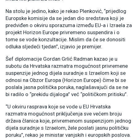
Na stolu je jedino, kako je rekao Plenković, “prijedlog
Europske komisije da se jedan dio sredstava koji je
predviđen o okviru sporazuma između EU-a i Izraela za
projekt Horizon Europe privremeno suspendira i o
tome se vode konzultacije. Mislim da će se donositi
odluka sljedeći tjedan”, izjavio je premijer.
Šef diplomacije Gordan Grlić Radman kazao je u
subotu da Hrvatska razmatra mogućnost privremene
suspenzije jednog dijela suradnje s Izraelom koji se
odnosi na Obzor Europa (Horizon Europe) čime bi se
poslala jasna politička poruka, naglašavajući da se ne
bi radilo o “prekidu dijaloga” već “političkom pritisku”.
“U okviru rasprava koje se vode u EU Hrvatska
razmatra mogućnost priključenja sve većem broju
država članica koje, privremenom suspenzijom jednog
dijela suradnje s Izraelom, žele poslati jasnu političku
poruku”, rekao je ministar vanjskih i europskih poslova.