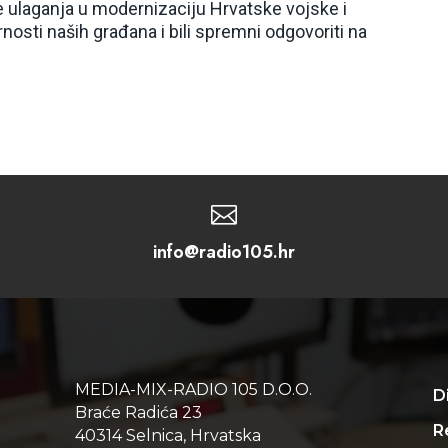
je ulaganja u modernizaciju Hrvatske vojske i
rnosti naših građana i bili spremni odgovoriti na

info@radio105.hr
MEDIA-MIX-RADIO 105 D.O.O.
D
Braće Radića 23
Re
40314 Selnica, Hrvatska