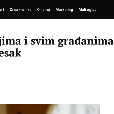
ort
Crna kronika
O nama
Marketing
Mali oglasi
jima i svim građanima 
jesak