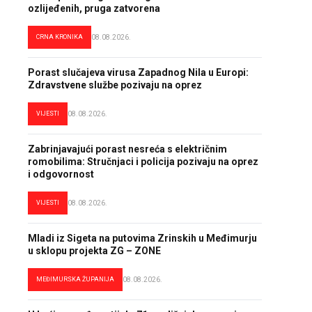
ozlijeđenih, pruga zatvorena
CRNA KRONIKA
08.08.2026.
Porast slučajeva virusa Zapadnog Nila u Europi:
Zdravstvene službe pozivaju na oprez
VIJESTI
08.08.2026.
Zabrinjavajući porast nesreća s električnim
romobilima: Stručnjaci i policija pozivaju na oprez
i odgovornost
VIJESTI
08.08.2026.
Mladi iz Sigeta na putovima Zrinskih u Međimurju
u sklopu projekta ZG – ZONE
MEĐIMURSKA ŽUPANIJA
08.08.2026.