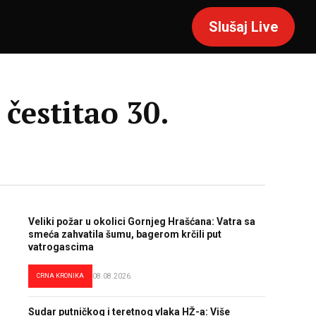
Slušaj Live
čestitao 30.
Veliki požar u okolici Gornjeg Hrašćana: Vatra sa
smeća zahvatila šumu, bagerom krčili put
vatrogascima
CRNA KRONIKA
08.08.2026.
Sudar putničkog i teretnog vlaka HŽ-a: Više