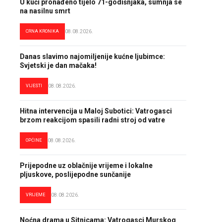
U kući pronađeno tijelo 71-godišnjaka, sumnja se
na nasilnu smrt
CRNA KRONIKA
08.08.2026.
Danas slavimo najomiljenije kućne ljubimce:
Svjetski je dan mačaka!
VIJESTI
08.08.2026.
Hitna intervencija u Maloj Subotici: Vatrogasci
brzom reakcijom spasili radni stroj od vatre
OPĆINE
08.08.2026.
Prijepodne uz oblačnije vrijeme i lokalne
pljuskove, poslijepodne sunčanije
VRIJEME
08.08.2026.
Noćna drama u Sitnicama: Vatrogasci Murskog