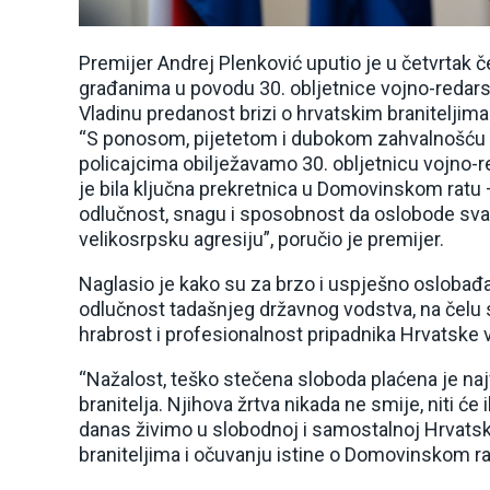
Premijer Andrej Plenković uputio je u četvrtak č
građanima u povodu 30. obljetnice vojno-redarst
Vladinu predanost brizi o hrvatskim braniteljim
“S ponosom, pijetetom i dubokom zahvalnošću p
policajcima obilježavamo 30. obljetnicu vojno-r
je bila ključna prekretnica u Domovinskom ratu
odlučnost, snagu i sposobnost da oslobode svaki
velikosrpsku agresiju”, poručio je premijer.
Naglasio je kako su za brzo i uspješno oslobađan
odlučnost tadašnjeg državnog vodstva, na čelu
hrabrost i profesionalnost pripadnika Hrvatske vo
“Nažalost, teško stečena sloboda plaćena je n
branitelja. Njihova žrtva nikada ne smije, niti će
danas živimo u slobodnoj i samostalnoj Hrvatsko
braniteljima i očuvanju istine o Domovinskom ra