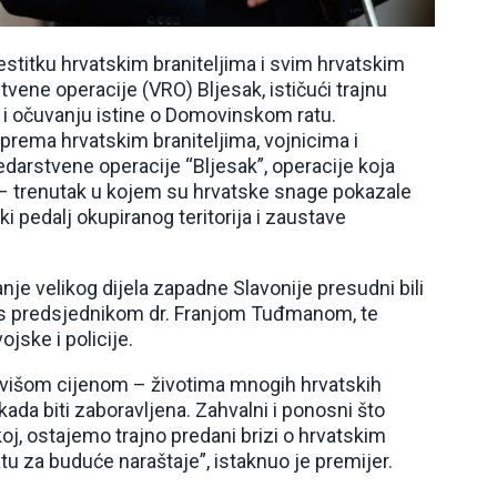
estitku hrvatskim braniteljima i svim hrvatskim
vene operacije (VRO) Bljesak, ističući trajnu
a i očuvanju istine o Domovinskom ratu.
rema hrvatskim braniteljima, vojnicima i
edarstvene operacije “Bljesak”, operacije koja
 – trenutak u kojem su hrvatske snage pokazale
 pedalj okupiranog teritorija i zaustave
je velikog dijela zapadne Slavonije presudni bili
 s predsjednikom dr. Franjom Tuđmanom, te
jske i policije.
ajvišom cijenom – životima mnogih hrvatskih
 ikada biti zaboravljena. Zahvalni i ponosni što
j, ostajemo trajno predani brizi o hrvatskim
tu za buduće naraštaje”, istaknuo je premijer.