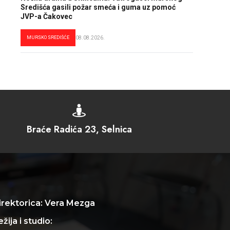
Središća gasili požar smeća i guma uz pomoć
JVP-a Čakovec
MURSKO SREDIŠĆE
08.08.2026.

Braće Radića 23, Selnica
irektorica: Vera Mezga
žija i studio: