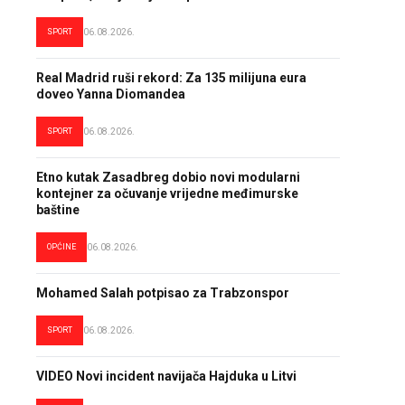
SPORT
06.08.2026.
Real Madrid ruši rekord: Za 135 milijuna eura
doveo Yanna Diomandea
SPORT
06.08.2026.
Etno kutak Zasadbreg dobio novi modularni
kontejner za očuvanje vrijedne međimurske
baštine
OPĆINE
06.08.2026.
Mohamed Salah potpisao za Trabzonspor
SPORT
06.08.2026.
VIDEO Novi incident navijača Hajduka u Litvi