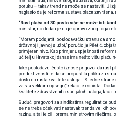
ministar rada, mirovinskoga sustava, obitelji i so
poruku – takav trend ne može se nastaviti. U izj
naglasio da je reforma sustava plaća završena, a 
“Rast plaća od 30 posto više ne može biti kon
ministar, no dodao je da je upravo zbog toga ref
“Moram podsjetiti poslodavačku stranu da smo p
državnoj i javnoj službi,” poručio je Piletić, ob
primjeren nivo. Kao primjer uspješnosti reform
učitelj u Hrvatskoj danas ima nešto višu plaću n
Iako poslodavci često iznose prigovor da rast 
produktivnosti te da se propustila prilika za sma
došlo do rasta kvalitete usluga. “S jedne strane
zaista velikom opsegu,” rekao je ministar. Doda
kvalitete zdravstvenih i socijalnih usluga, kao 
Budući pregovori sa sindikatima regulirat će budu
se ne treba očekivati nastavak trenda velikih povi
razinu, a taj je cilj, prema ministrovim riječima, 