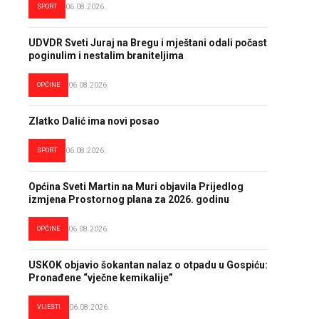
SPORT
06.08.2026.
UDVDR Sveti Juraj na Bregu i mještani odali počast
poginulim i nestalim braniteljima
OPĆINE
06.08.2026.
Zlatko Dalić ima novi posao
SPORT
06.08.2026.
Općina Sveti Martin na Muri objavila Prijedlog
izmjena Prostornog plana za 2026. godinu
OPĆINE
06.08.2026.
USKOK objavio šokantan nalaz o otpadu u Gospiću:
Pronađene “vječne kemikalije”
VIJESTI
06.08.2026.