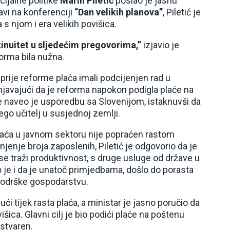
cijalne politike
Marin Piletić
poslao je jasnu
avi na konferenciji
“Dan velikih planova”
, Piletić je
s njom i era velikih povišica.
tinuitet u sljedećim pregovorima,”
izjavio je
orma bila nužna.
rije reforme plaća imali podcijenjen rad u
jašnjavajući da je reforma napokon podigla plaće na
e naveo je usporedbu sa Slovenijom, istaknuvši da
ego učitelj u susjednoj zemlji.
plaća u javnom sektoru nije popraćen rastom
njenje broja zaposlenih, Piletić je odgovorio da je
 se traži produktivnost, s druge usluge od države u
o je i da je unatoč primjedbama, došlo do porasta
i podrške gospodarstvu.
ći tijek rasta plaća, a ministar je jasno poručio da
šica. Glavni cilj je bio podići plaće na poštenu
ostvaren.