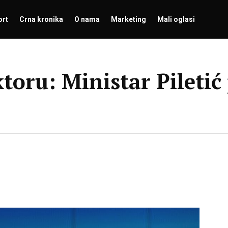
ort
Crna kronika
O nama
Marketing
Mali oglasi
toru: Ministar Pileti