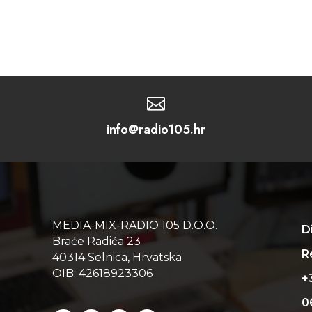

info@radio105.hr
MEDIA-MIX-RADIO 105 D.O.O.
D
Braće Radića 23
Re
40314 Selnica, Hrvatska
OIB: 42618923306
+
0