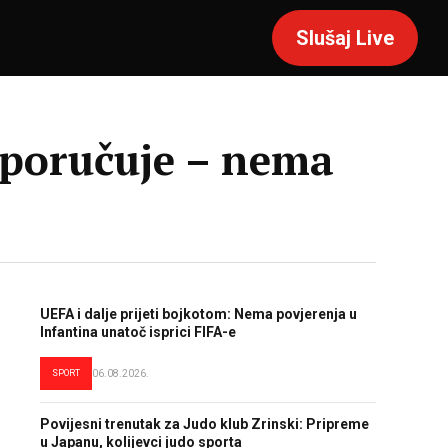
Slušaj Live
ć poručuje – nema
UEFA i dalje prijeti bojkotom: Nema povjerenja u
Infantina unatoč isprici FIFA-e
SPORT
06.08.2026.
Povijesni trenutak za Judo klub Zrinski: Pripreme
u Japanu, kolijevci judo sporta