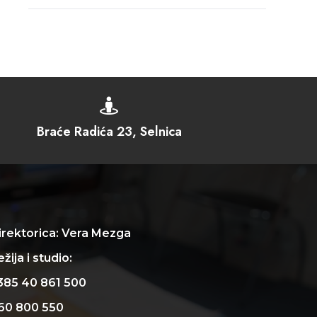

Braće Radića 23, Selnica
irektorica: Vera Mezga
žija i studio:
385 40 861 500
60 800 550