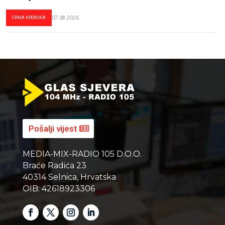
CRNA KRONIKA
07.08.2026.
Pošalji vijest
MEDIA-MIX-RADIO 105 D.O.O.
Braće Radića 23
40314 Selnica, Hrvatska
OIB: 42618923306