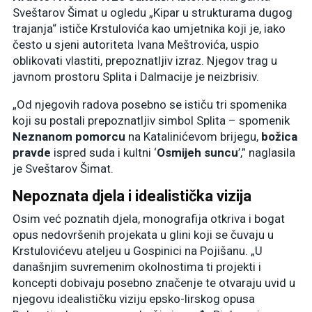
Sveštarov Šimat u ogledu „Kipar u strukturama dugog
trajanja“ ističe Krstulovića kao umjetnika koji je, iako
često u sjeni autoriteta Ivana Meštrovića, uspio
oblikovati vlastiti, prepoznatljiv izraz. Njegov trag u
javnom prostoru Splita i Dalmacije je neizbrisiv.
„Od njegovih radova posebno se ističu tri spomenika
koji su postali prepoznatljiv simbol Splita – spomenik
Neznanom pomorcu
na Katalinićevom brijegu,
božica
pravde
ispred suda i kultni ‘
Osmijeh suncu
’,” naglasila
je Sveštarov Šimat.
Nepoznata djela i idealistička vizija
Osim već poznatih djela, monografija otkriva i bogat
opus nedovršenih projekata u glini koji se čuvaju u
Krstulovićevu ateljeu u Gospinici na Pojišanu. „U
današnjim suvremenim okolnostima ti projekti i
koncepti dobivaju posebno značenje te otvaraju uvid u
njegovu idealističku viziju epsko-lirskog opusa