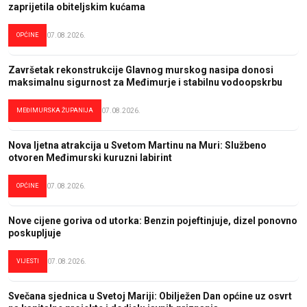
zaprijetila obiteljskim kućama
OPĆINE
07.08.2026.
Završetak rekonstrukcije Glavnog murskog nasipa donosi
maksimalnu sigurnost za Međimurje i stabilnu vodoopskrbu
MEĐIMURSKA ŽUPANIJA
07.08.2026.
Nova ljetna atrakcija u Svetom Martinu na Muri: Službeno
otvoren Međimurski kuruzni labirint
OPĆINE
07.08.2026.
Nove cijene goriva od utorka: Benzin pojeftinjuje, dizel ponovno
poskupljuje
VIJESTI
07.08.2026.
Svečana sjednica u Svetoj Mariji: Obilježen Dan općine uz osvrt