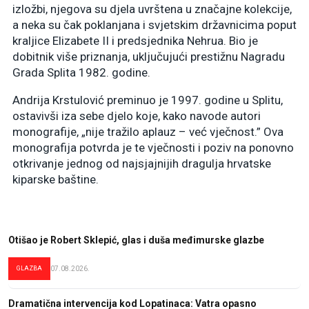
izložbi, njegova su djela uvrštena u značajne kolekcije,
a neka su čak poklanjana i svjetskim državnicima poput
kraljice Elizabete II i predsjednika Nehrua. Bio je
dobitnik više priznanja, uključujući prestižnu Nagradu
Grada Splita 1982. godine.
Andrija Krstulović preminuo je 1997. godine u Splitu,
ostavivši iza sebe djelo koje, kako navode autori
monografije, „nije tražilo aplauz – već vječnost.” Ova
monografija potvrda je te vječnosti i poziv na ponovno
otkrivanje jednog od najsjajnijih dragulja hrvatske
kiparske baštine.
Otišao je Robert Sklepić, glas i duša međimurske glazbe
GLAZBA
07.08.2026.
Dramatična intervencija kod Lopatinaca: Vatra opasno