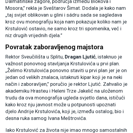
Dalmatinske zagore, područja između Biokova i
Mosora,” rekla je Sveštarov Šimat. Dodala je kako nam
„taj svijet oblikovan u glini i sádru sada se sagledava
kroz ovu monografiju koja nam pokazuje koliko nam je
Krstulović ostavio, ne samo kroz tri spomenika, već i
niz drugih vrijednih djela.”
Povratak zaboravljenog majstora
Rektor Sveučilišta u Splitu,
Dragan Ljutić
, istaknuo je
važnost ponovnog stavljanja Krstulovića u prvi plan.
„Želimo Krstulovića ponovno staviti u prvi plan jer je on
jedan od velikih znalaca, istaknuti kipar koji je na neki
način i zaboravljen,” poručio je rektor Ljutić. Zahvalio je
akademiku Hrasteu i Heleni Trze Jakelić na uloženom
trudu da ova monografija ugleda svjetlo dana, ističući
kako kroz nju javnost može u potpunosti upoznati
djelo Andrije Krstulovića, koji je, između ostalog, bio i
desna ruka samog Ivana Meštrovića.
Iako Krstulović za života nije imao mnogo samostalnih