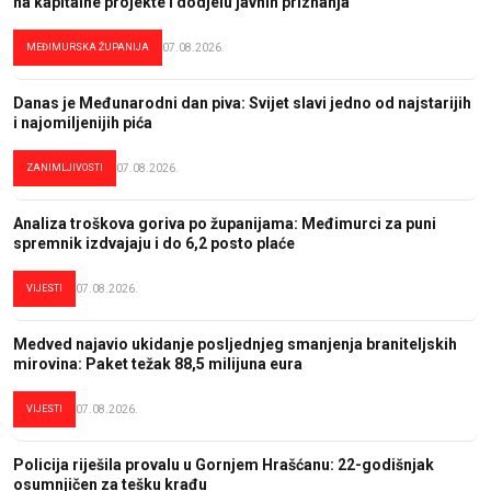
na kapitalne projekte i dodjelu javnih priznanja
MEĐIMURSKA ŽUPANIJA
07.08.2026.
Danas je Međunarodni dan piva: Svijet slavi jedno od najstarijih
i najomiljenijih pića
ZANIMLJIVOSTI
07.08.2026.
Analiza troškova goriva po županijama: Međimurci za puni
spremnik izdvajaju i do 6,2 posto plaće
VIJESTI
07.08.2026.
Medved najavio ukidanje posljednjeg smanjenja braniteljskih
mirovina: Paket težak 88,5 milijuna eura
VIJESTI
07.08.2026.
Policija riješila provalu u Gornjem Hrašćanu: 22-godišnjak
osumnjičen za tešku krađu