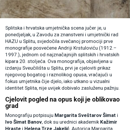
Splitska i hrvatska umjetnička scena jučer je, u
ponedjeljak, u Zavodu za znanstveni i umjetnički rad
HAZU u Splitu, svjedočila svečanoj promociji prve
monografije posvećene Andriji Krstuloviću (1912.–
1997.), jednom od najznačajnijih splitskih i hrvatskih
kipara 20. stoljeća. Ova monografija, objavljena u
izdanju Sveučilišta u Splitu, prvi je cjeloviti prikaz
njegovog bogatog i raznolikog opusa, vraćajući u
fokus umjetnika čije djelo, iako utkano u vizualni
identitet Splita, nije uvijek dobivalo zasluženu pažnju.
Cjelovit pogled na opus koji je oblikovao
grad
Monografiju potpisuju
Margarita Sveštarov Šimat
i
Ivo Šimat Banov
, dok su urednici akademik
Kažimir
Hraste
i
Helena Trze Jakelić
. Autorica Margarita