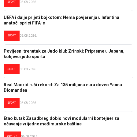
SPORT
06.08.2026.
UEFA i dalje prijeti bojkotom: Nema povjerenja u Infantina
unatoč isprici FIFA-e
SPORT
06.08.2026.
Povijesni trenutak za Judo klub Zrinski: Pripreme u Japanu,
kolijevci judo sporta
SPORT
06.08.2026.
Real Madrid ruši rekord: Za 135 milijuna eura doveo Yanna
Diomandea
SPORT
06.08.2026.
Etno kutak Zasadbreg dobio novi modularni kontejner za
očuvanje vrijedne međimurske baštine
OPĆINE
06.08.2026.