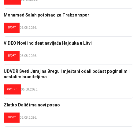
Mohamed Salah potpisao za Trabzonspor
SPORT
06.08.2026.
VIDEO Novi incident navijača Hajduka u Litvi
SPORT
06.08.2026.
UDVDR Sveti Juraj na Bregu i mještani odali počast poginulim i
nestalim braniteljima
OPĆINE
06.08.2026.
Zlatko Dalić ima novi posao
SPORT
06.08.2026.