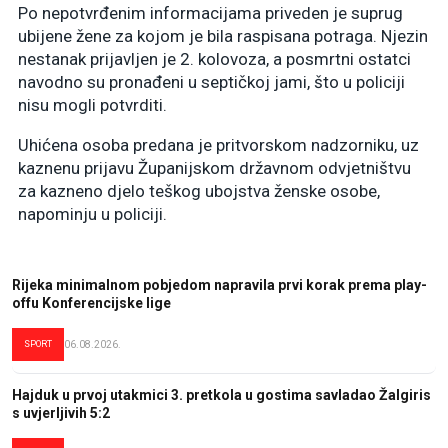
Po nepotvrđenim informacijama priveden je suprug
ubijene žene za kojom je bila raspisana potraga. Njezin
nestanak prijavljen je 2. kolovoza, a posmrtni ostatci
navodno su pronađeni u septičkoj jami, što u policiji
nisu mogli potvrditi.
Uhićena osoba predana je pritvorskom nadzorniku, uz
kaznenu prijavu Županijskom državnom odvjetništvu
za kazneno djelo teškog ubojstva ženske osobe,
napominju u policiji.
Rijeka minimalnom pobjedom napravila prvi korak prema play-
offu Konferencijske lige
SPORT
06.08.2026.
Hajduk u prvoj utakmici 3. pretkola u gostima savladao Žalgiris
s uvjerljivih 5:2