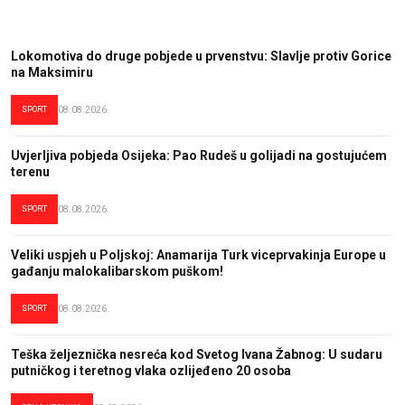
Lokomotiva do druge pobjede u prvenstvu: Slavlje protiv Gorice
na Maksimiru
SPORT
08.08.2026.
Uvjerljiva pobjeda Osijeka: Pao Rudeš u golijadi na gostujućem
terenu
SPORT
08.08.2026.
Veliki uspjeh u Poljskoj: Anamarija Turk viceprvakinja Europe u
gađanju malokalibarskom puškom!
SPORT
08.08.2026.
Teška željeznička nesreća kod Svetog Ivana Žabnog: U sudaru
putničkog i teretnog vlaka ozlijeđeno 20 osoba