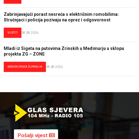
Zabrinjavajući porast nesreća s električnim romobilima:
Stručnjaci i policija pozivaju na oprez i odgovornost
VIJESTI
08.08.2026.
Mladi iz Sigeta na putovima Zrinskih u Međimurju u sklopu
projekta ZG – ZONE
MEĐIMURSKA ŽUPANIJA
08.08.2026.
Pošalji vijest