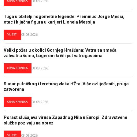
CRNA KRONIKA
08.08.2026.
Tuga u obitelji nogometne legende: Preminuo Jorge Messi,
otac i ključna figura u karijeri Lionela Messija
VIJESTI
08.08.2026.
Veliki požar u okolici Gornjeg Hrašćana: Vatra sa smeća
zahvatila šumu, bagerom krčili put vatrogascima
CRNA KRONIKA
08.08.2026.
Sudar putničkog i teretnog vlaka HŽ-a: Više ozlijeđenih, pruga
zatvorena
CRNA KRONIKA
08.08.2026.
Porast slučajeva virusa Zapadnog Nila u Europi: Zdravstvene
službe pozivaju na oprez
VIJESTI
08.08.2026.