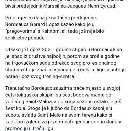
bivši predsjednik Marseillea Jacques-Henri Eyraud.
Prije mjesec dana je sadašnji predsjednik
Bordeauxa Gerard Lopez kazao kako je u
“pregovorima” s Kahnom, ali tada još nije bilo
konkretne ponude.
Otkako je Lopez 2021. godine stigao u Bordeaux klub
je ispao iz društva najboljih, potom se prošle godine
na trgovačkom sudu odrekao svog profesionalnog
statusa što je značilo ispadanje u četvrtu ligu, a usto je
ostao i bez svog trening-centra.
Trenutačno Bordeuax zauzima treće mjesto u svojoj
četvrtoligaškoj skupini sa šest bodova manje od
vodećeg Saint-Maloa, a do kraja sezone ostalo je još
šest kola. Stoga je ključno da Bordeaux kasnije u
subotu svlada Saint-Malo na svom terenu kako bi
zadržao izglede za prvo mjesto jer samo ono donosi
promociju u treću ligu.