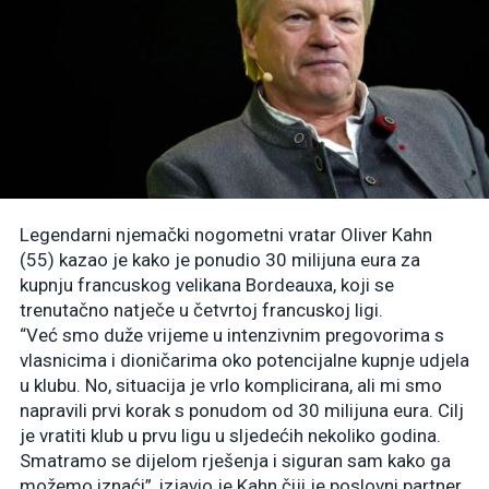
Legendarni njemački nogometni vratar Oliver Kahn
(55) kazao je kako je ponudio 30 milijuna eura za
kupnju francuskog velikana Bordeauxa, koji se
trenutačno natječe u četvrtoj francuskoj ligi.
“Već smo duže vrijeme u intenzivnim pregovorima s
vlasnicima i dioničarima oko potencijalne kupnje udjela
u klubu. No, situacija je vrlo komplicirana, ali mi smo
napravili prvi korak s ponudom od 30 milijuna eura. Cilj
je vratiti klub u prvu ligu u sljedećih nekoliko godina.
Smatramo se dijelom rješenja i siguran sam kako ga
možemo iznaći”, izjavio je Kahn čiji je poslovni partner