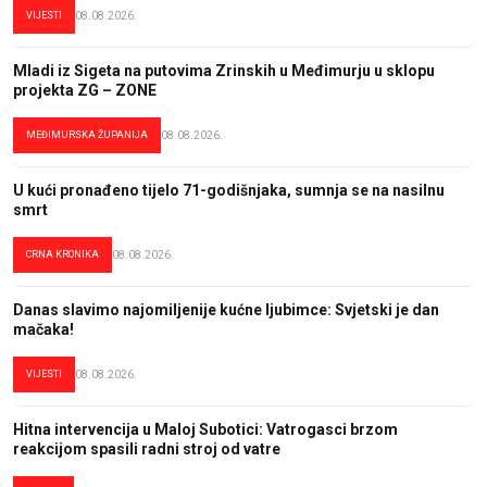
VIJESTI
08.08.2026.
Mladi iz Sigeta na putovima Zrinskih u Međimurju u sklopu
projekta ZG – ZONE
MEĐIMURSKA ŽUPANIJA
08.08.2026.
U kući pronađeno tijelo 71-godišnjaka, sumnja se na nasilnu
smrt
CRNA KRONIKA
08.08.2026.
Danas slavimo najomiljenije kućne ljubimce: Svjetski je dan
mačaka!
VIJESTI
08.08.2026.
Hitna intervencija u Maloj Subotici: Vatrogasci brzom
reakcijom spasili radni stroj od vatre