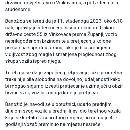
državno odvjetništvo u Vinkovcima, a potvrđena je u
studenome.
Banožića se tereti da je 11. studenoga 2023. oko 6,10
sati, upravljajući terencem ‘nissan’ desnom trakom
državne ceste 55 iz Vinkovaca prema Županji, vozio
neprilagođenom brzinom te u pretjecanju kolone
prešao na suprotnu stranu, iako je bila smanjena
vidljivost zbog magle i smanjena preglednost zbog
skupa vozila ispred njega.
Tereti ga se da je započeo pretjecanje, iako prometna
traka nije bila slobodna na dovoljnoj udaljenosti kako
bi mogao sigurno izvesti pretjecanje uzimajući u obzir
brzinu svog vozila i onoga koje je pretjecao.
Banožić je, navodi se u optužnici, udario prednjim
dijelom svog vozila u prednji lijevi dio teretnog vozila
koje se kretalo iz suprotnog smjera, pri čemu je 41-
godišnji vozač preminuo na mjestu nesreće.