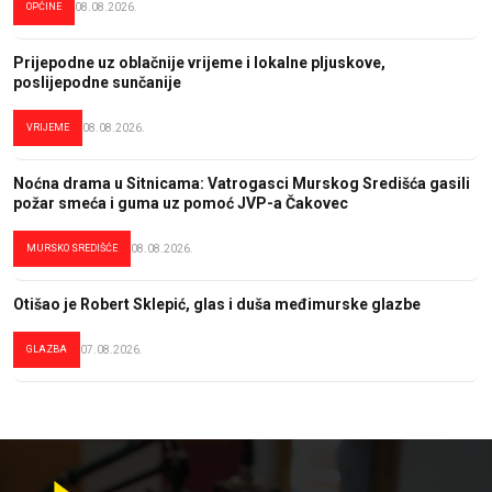
OPĆINE
08.08.2026.
Prijepodne uz oblačnije vrijeme i lokalne pljuskove,
poslijepodne sunčanije
VRIJEME
08.08.2026.
Noćna drama u Sitnicama: Vatrogasci Murskog Središća gasili
požar smeća i guma uz pomoć JVP-a Čakovec
MURSKO SREDIŠĆE
08.08.2026.
Otišao je Robert Sklepić, glas i duša međimurske glazbe
GLAZBA
07.08.2026.