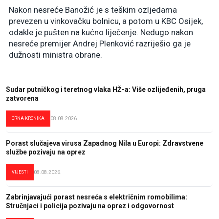
Nakon nesreće Banožić je s teškim ozljedama
prevezen u vinkovačku bolnicu, a potom u KBC Osijek,
odakle je pušten na kućno liječenje. Nedugo nakon
nesreće premijer Andrej Plenković razriješio ga je
dužnosti ministra obrane.
Sudar putničkog i teretnog vlaka HŽ-a: Više ozlijeđenih, pruga
zatvorena
CRNA KRONIKA
08.08.2026.
Porast slučajeva virusa Zapadnog Nila u Europi: Zdravstvene
službe pozivaju na oprez
VIJESTI
08.08.2026.
Zabrinjavajući porast nesreća s električnim romobilima:
Stručnjaci i policija pozivaju na oprez i odgovornost