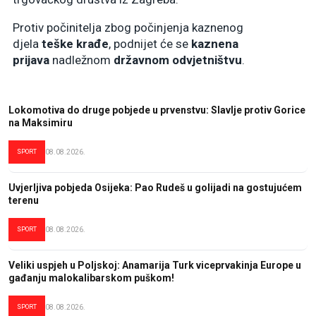
Protiv počinitelja zbog počinjenja kaznenog
djela
teške
krađe
, podnijet će se
kaznena
prijava
nadležnom
državnom odvjetništvu
.
Lokomotiva do druge pobjede u prvenstvu: Slavlje protiv Gorice
na Maksimiru
SPORT
08.08.2026.
Uvjerljiva pobjeda Osijeka: Pao Rudeš u golijadi na gostujućem
terenu
SPORT
08.08.2026.
Veliki uspjeh u Poljskoj: Anamarija Turk viceprvakinja Europe u
gađanju malokalibarskom puškom!
SPORT
08.08.2026.