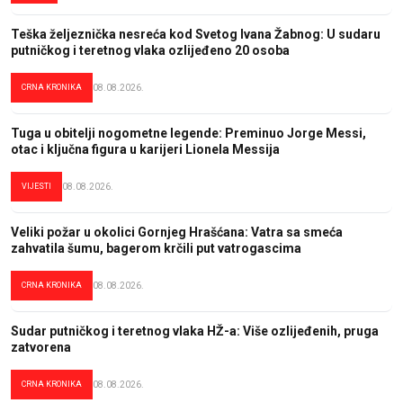
Teška željeznička nesreća kod Svetog Ivana Žabnog: U sudaru
putničkog i teretnog vlaka ozlijeđeno 20 osoba
CRNA KRONIKA
08.08.2026.
Tuga u obitelji nogometne legende: Preminuo Jorge Messi,
otac i ključna figura u karijeri Lionela Messija
VIJESTI
08.08.2026.
Veliki požar u okolici Gornjeg Hrašćana: Vatra sa smeća
zahvatila šumu, bagerom krčili put vatrogascima
CRNA KRONIKA
08.08.2026.
Sudar putničkog i teretnog vlaka HŽ-a: Više ozlijeđenih, pruga
zatvorena
CRNA KRONIKA
08.08.2026.