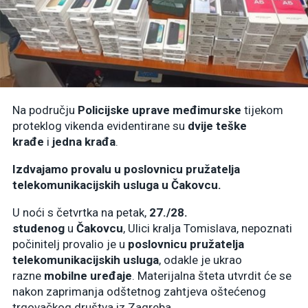
Na području
Policijske uprave međimurske
tijekom
proteklog vikenda evidentirane su
dvije teške
krađe
i
jedna krađa
.
Izdvajamo provalu u poslovnicu pružatelja
telekomunikacijskih usluga u Čakovcu.
U noći s četvrtka na petak,
27./28.
studenog
u
Čakovcu
, Ulici kralja Tomislava, nepoznati
počinitelj provalio je u
poslovnicu pružatelja
telekomunikacijskih usluga
, odakle je ukrao
razne
mobilne uređaje
. Materijalna šteta utvrdit će se
nakon zaprimanja odštetnog zahtjeva oštećenog
trgovačkog društva iz Zagreba.