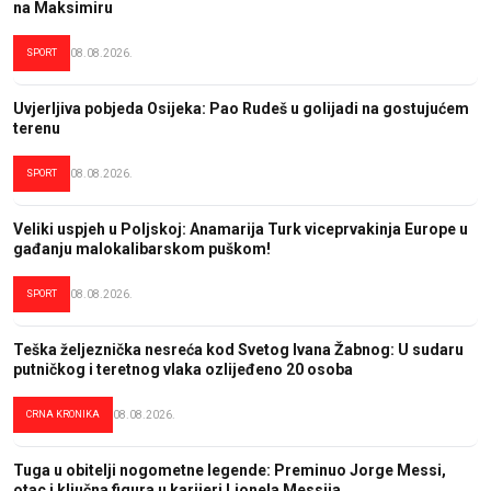
na Maksimiru
SPORT
08.08.2026.
Uvjerljiva pobjeda Osijeka: Pao Rudeš u golijadi na gostujućem
terenu
SPORT
08.08.2026.
Veliki uspjeh u Poljskoj: Anamarija Turk viceprvakinja Europe u
gađanju malokalibarskom puškom!
SPORT
08.08.2026.
Teška željeznička nesreća kod Svetog Ivana Žabnog: U sudaru
putničkog i teretnog vlaka ozlijeđeno 20 osoba
CRNA KRONIKA
08.08.2026.
Tuga u obitelji nogometne legende: Preminuo Jorge Messi,
otac i ključna figura u karijeri Lionela Messija