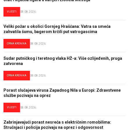
VIJESTI
08.08.2026.
Veliki požar u okolici Gornjeg Hrašćana: Vatra sa smeća
zahvatila šumu, bagerom krčili put vatrogascima
CRNA KRONIKA
08.08.2026.
Sudar putničkog i teretnog vlaka HŽ-a: Više ozlijeđenih, pruga
zatvorena
CRNA KRONIKA
08.08.2026.
Porast slučajeva virusa Zapadnog Nila u Europi: Zdravstvene
službe pozivaju na oprez
VIJESTI
08.08.2026.
Zabrinjavajući porast nesreća s električnim romobilima:
Stručnjaci i policija pozivaju na oprez i odgovornost