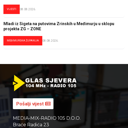
VIJESTI
08.08.2026.
Mladi iz Sigeta na putovima Zrinskih u Međimurju u sklopu
projekta ZG – ZONE
MEĐIMURSKA ŽUPANIJA
08.08.2026.
Pošalji vijest
MEDIA-MIX-RADIO 105 D.O.O.
Braće Radića 23