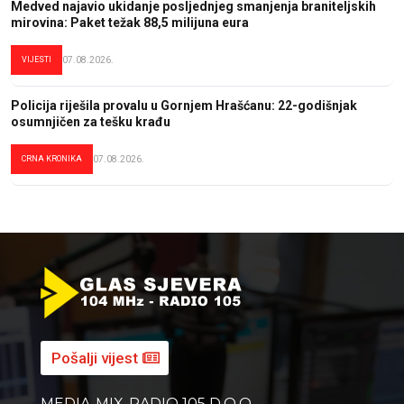
Medved najavio ukidanje posljednjeg smanjenja braniteljskih
mirovina: Paket težak 88,5 milijuna eura
VIJESTI
07.08.2026.
Policija riješila provalu u Gornjem Hrašćanu: 22-godišnjak
osumnjičen za tešku krađu
CRNA KRONIKA
07.08.2026.
Pošalji vijest
MEDIA-MIX-RADIO 105 D.O.O.