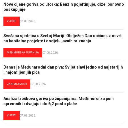
Nove cijene goriva od utorka: Benzin pojeftinjuje, dizel ponovno
poskupljuje
VIJESTI
07.08.2026.
Svečana sjednica u Svetoj Mariji: Obilježen Dan općine uz osvrt
na kapitalne projekte i dodjelu javnih priznanja
MEĐIMURSKA ŽUPANIJA
07.08.2026.
Danas je Međunarodni dan piva: Svijet slavi jedno od najstarijih
i najomiljenijih pića
ZANIMLJIVOSTI
07.08.2026.
Analiza troškova goriva po županijama: Međimurci za puni
spremnik izdvajaju i do 6,2 posto plaće
VIJESTI
07.08.2026.