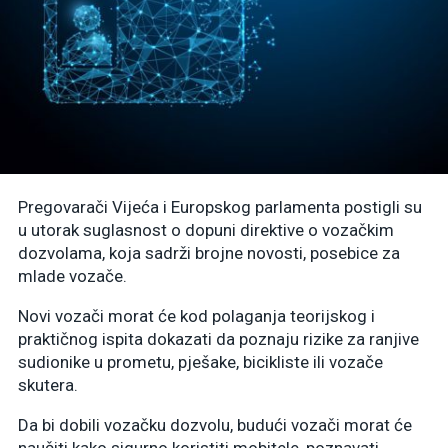
Pregovarači Vijeća i Europskog parlamenta postigli su
u utorak suglasnost o dopuni direktive o vozačkim
dozvolama, koja sadrži brojne novosti, posebice za
mlade vozače.
Novi vozači morat će kod polaganja teorijskog i
praktičnog ispita dokazati da poznaju rizike za ranjive
sudionike u prometu, pješake, bicikliste ili vozače
skutera.
Da bi dobili vozačku dozvolu, budući vozači morat će
naučiti kako sigurno koristiti mobitele, poznavati