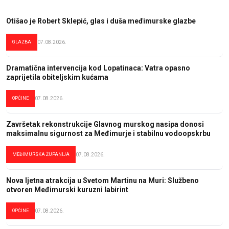
Otišao je Robert Sklepić, glas i duša međimurske glazbe
GLAZBA
07.08.2026.
Dramatična intervencija kod Lopatinaca: Vatra opasno
zaprijetila obiteljskim kućama
OPĆINE
07.08.2026.
Završetak rekonstrukcije Glavnog murskog nasipa donosi
maksimalnu sigurnost za Međimurje i stabilnu vodoopskrbu
MEĐIMURSKA ŽUPANIJA
07.08.2026.
Nova ljetna atrakcija u Svetom Martinu na Muri: Službeno
otvoren Međimurski kuruzni labirint
OPĆINE
07.08.2026.