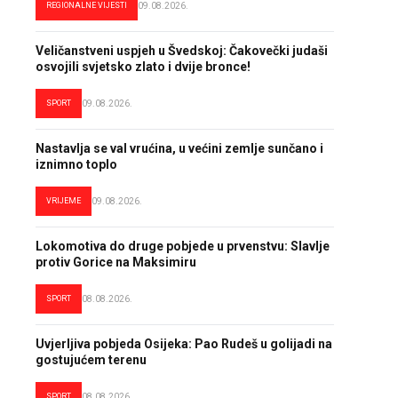
REGIONALNE VIJESTI
09.08.2026.
Veličanstveni uspjeh u Švedskoj: Čakovečki judaši
osvojili svjetsko zlato i dvije bronce!
SPORT
09.08.2026.
Nastavlja se val vrućina, u većini zemlje sunčano i
iznimno toplo
VRIJEME
09.08.2026.
Lokomotiva do druge pobjede u prvenstvu: Slavlje
protiv Gorice na Maksimiru
SPORT
08.08.2026.
Uvjerljiva pobjeda Osijeka: Pao Rudeš u golijadi na
gostujućem terenu
SPORT
08.08.2026.