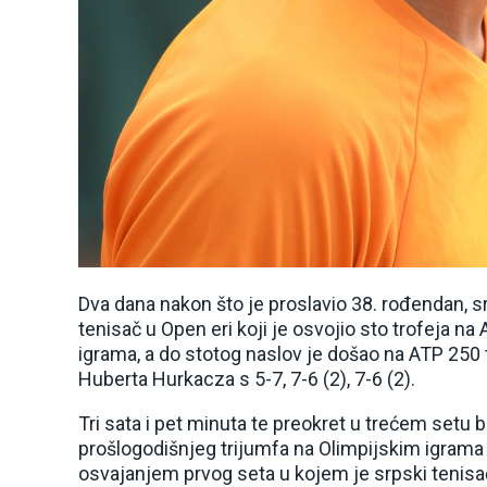
Dva dana nakon što je proslavio 38. rođendan, s
tenisač u Open eri koji je osvojio sto trofeja na
igrama, a do stotog naslov je došao na ATP 250 t
Huberta Hurkacza s 5-7, 7-6 (2), 7-6 (2).
Tri sata i pet minuta te preokret u trećem setu b
prošlogodišnjeg trijumfa na Olimpijskim igrama 
osvajanjem prvog seta u kojem je srpski tenisač 