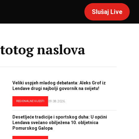
Slušaj Live
totog naslova
Veliki uspjeh mladog debatanta: Aleks Grof iz
Lendave drugi najbolji govornik na svijetu!
REGIONALNE VIJESTI
09.08.2026.
Desetljeće tradicije i sportskog duha: U općini
Lendava svečano obilježena 10. obljetnica
Pomurskog Galopa