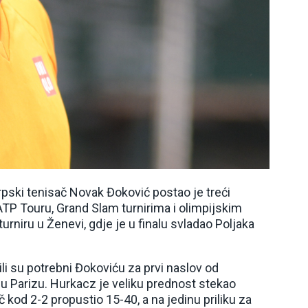
rpski tenisač Novak Đoković postao je treći
 ATP Touru, Grand Slam turnirima i olimpijskim
urniru u Ženevi, gdje je u finalu svladao Poljaka
ili su potrebni Đokoviću za prvi naslov od
u Parizu. Hurkacz je veliku prednost stekao
kod 2-2 propustio 15-40, a na jedinu priliku za