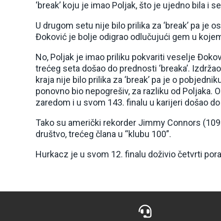
‘break’ koju je imao Poljak, što je ujedno bila i
U drugom setu nije bilo prilika za ‘break’ pa je o
Đoković je bolje odigrao odlučujući gem u koje
No, Poljak je imao priliku pokvariti veselje Đoko
trećeg seta došao do prednosti ‘breaka’. Izdržao
kraja nije bilo prilika za ‘break’ pa je o pobjedni
ponovno bio nepogrešiv, za razliku od Poljaka. O
zaredom i u svom 143. finalu u karijeri došao do 
Tako su američki rekorder Jimmy Connors (109 n
društvo, trećeg člana u “klubu 100”.
Hurkacz je u svom 12. finalu doživio četvrti por
