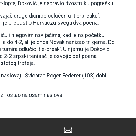
 set-lopta, Đoković je napravio dvostruku pogrešku.
svajač druge dionice odlučen u ‘tie-breaku’.
m je prepustio Hurkaczu svega dva poena.
viću i njegovim navijačima, kad je na početku
 je do 4-2, ali je onda Novak nanizao tri gema. Do
ku turnira odlučio ‘tie-break’. U njemu je Đoković
d 2-2 srpski tenisač je osvojio pet poena
stotog trofeja.
aslova) i Švicarac Roger Federer (103) dobili
az i ostao na osam naslova.
