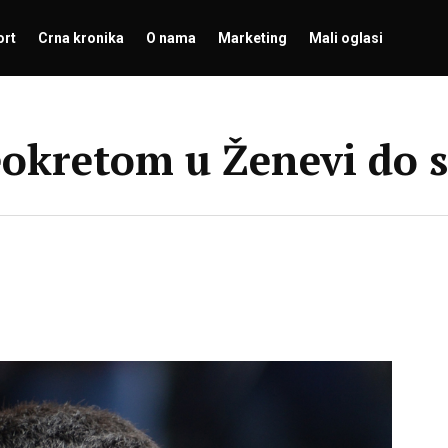
ort
Crna kronika
O nama
Marketing
Mali oglasi
okretom u Ženevi do s