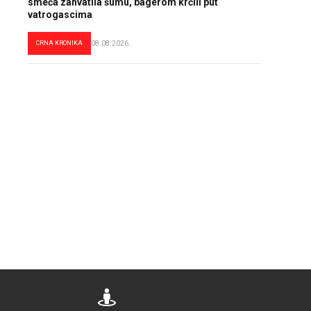
smeća zahvatila šumu, bagerom krčili put
vatrogascima
CRNA KRONIKA
08.08.2026.
