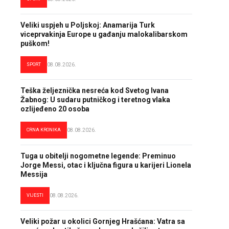
Veliki uspjeh u Poljskoj: Anamarija Turk
viceprvakinja Europe u gađanju malokalibarskom
puškom!
SPORT
08.08.2026.
Teška željeznička nesreća kod Svetog Ivana
Žabnog: U sudaru putničkog i teretnog vlaka
ozlijeđeno 20 osoba
CRNA KRONIKA
08.08.2026.
Tuga u obitelji nogometne legende: Preminuo
Jorge Messi, otac i ključna figura u karijeri Lionela
Messija
VIJESTI
08.08.2026.
Veliki požar u okolici Gornjeg Hrašćana: Vatra sa