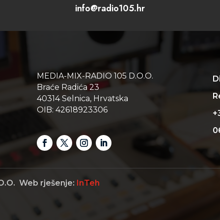
info@radio105.hr
MEDIA-MIX-RADIO 105 D.O.O.
D
Braće Radića 23
Re
40314 Selnica, Hrvatska
OIB: 42618923306
+
0
O.O. Web rješenje:
InTeh