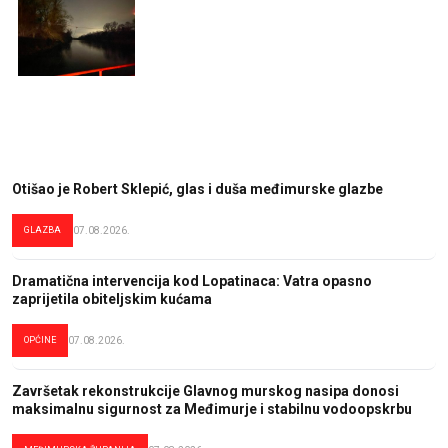
Otišao je Robert Sklepić, glas i duša međimurske glazbe
GLAZBA
07.08.2026.
Dramatična intervencija kod Lopatinaca: Vatra opasno
zaprijetila obiteljskim kućama
OPĆINE
07.08.2026.
Završetak rekonstrukcije Glavnog murskog nasipa donosi
maksimalnu sigurnost za Međimurje i stabilnu vodoopskrbu