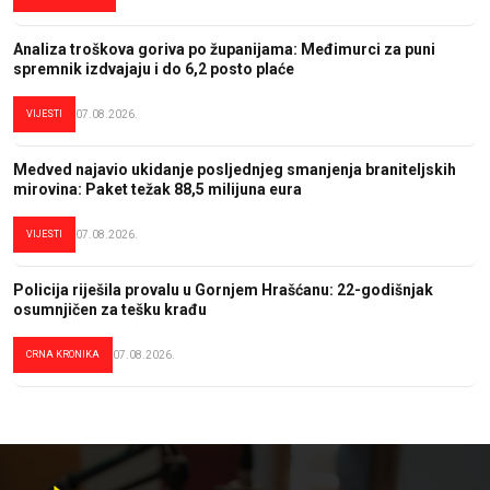
Analiza troškova goriva po županijama: Međimurci za puni
spremnik izdvajaju i do 6,2 posto plaće
VIJESTI
07.08.2026.
Medved najavio ukidanje posljednjeg smanjenja braniteljskih
mirovina: Paket težak 88,5 milijuna eura
VIJESTI
07.08.2026.
Policija riješila provalu u Gornjem Hrašćanu: 22-godišnjak
osumnjičen za tešku krađu
CRNA KRONIKA
07.08.2026.