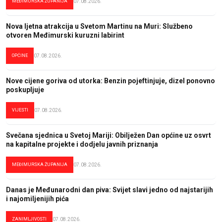
MEĐIMURSKA ŽUPANIJA
07.08.2026.
Nova ljetna atrakcija u Svetom Martinu na Muri: Službeno
otvoren Međimurski kuruzni labirint
OPĆINE
07.08.2026.
Nove cijene goriva od utorka: Benzin pojeftinjuje, dizel ponovno
poskupljuje
VIJESTI
07.08.2026.
Svečana sjednica u Svetoj Mariji: Obilježen Dan općine uz osvrt
na kapitalne projekte i dodjelu javnih priznanja
MEĐIMURSKA ŽUPANIJA
07.08.2026.
Danas je Međunarodni dan piva: Svijet slavi jedno od najstarijih
i najomiljenijih pića
ZANIMLJIVOSTI
07.08.2026.