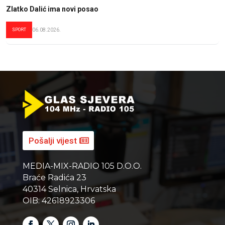
Zlatko Dalić ima novi posao
SPORT
06.08.2026.
Pošalji vijest
MEDIA-MIX-RADIO 105 D.O.O.
Braće Radića 23
40314 Selnica, Hrvatska
OIB: 42618923306