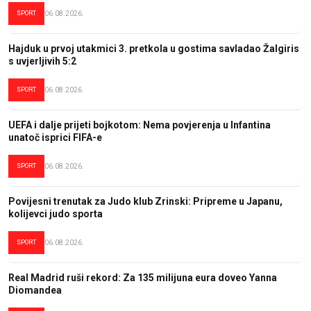
SPORT
06.08.2026.
Hajduk u prvoj utakmici 3. pretkola u gostima savladao Žalgiris
s uvjerljivih 5:2
SPORT
06.08.2026.
UEFA i dalje prijeti bojkotom: Nema povjerenja u Infantina
unatoč isprici FIFA-e
SPORT
06.08.2026.
Povijesni trenutak za Judo klub Zrinski: Pripreme u Japanu,
kolijevci judo sporta
SPORT
06.08.2026.
Real Madrid ruši rekord: Za 135 milijuna eura doveo Yanna
Diomandea