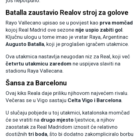
još nepotpuno.
Batalla zaustavio Realov stroj za golove
Rayo Vallecano upisao se u povijest kao
prva momčad
kojoj Real Madrid ove sezone
nije uspio zabiti gol
.
Ključnu ulogu u tome imao je vratar Raya, Argentinac
Augusto Batalla
, koji je proglašen igračem utakmice.
Ova utakmica nastavlja neugodan niz za Real, koji već
četvrtu utakmicu zaredom
ne uspijeva slaviti na
stadionu Raya Vallecana.
Šansa za Barcelonu
Ovaj kiks Reala daje priliku njihovom najvećem rivalu.
Večeras se u Vigo sastaju
Celta Vigo i Barcelona
.
U slučaju pobjede u toj utakmici, katalonska momčad
će se vratiti na
drugo mjesto
ljestvice, a njihov
zaostatak za Real Madridom iznosit će relativno
dostižnih
tri boda
, što bi dodatno zakompliciralo borbu