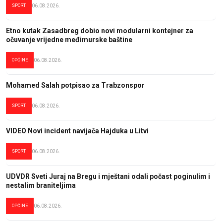
SPORT
06.08.2026.
Etno kutak Zasadbreg dobio novi modularni kontejner za
očuvanje vrijedne međimurske baštine
OPĆINE
06.08.2026.
Mohamed Salah potpisao za Trabzonspor
SPORT
06.08.2026.
VIDEO Novi incident navijača Hajduka u Litvi
SPORT
06.08.2026.
UDVDR Sveti Juraj na Bregu i mještani odali počast poginulim i
nestalim braniteljima
OPĆINE
06.08.2026.