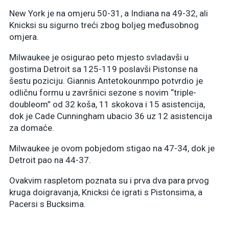
New York je na omjeru 50-31, a Indiana na 49-32, ali
Knicksi su sigurno treći zbog boljeg međusobnog
omjera.
Milwaukee je osigurao peto mjesto svladavši u
gostima Detroit sa 125-119 poslavši Pistonse na
šestu poziciju. Giannis Antetokounmpo potvrdio je
odličnu formu u završnici sezone s novim “triple-
doubleom” od 32 koša, 11 skokova i 15 asistencija,
dok je Cade Cunningham ubacio 36 uz 12 asistencija
za domaće.
Milwaukee je ovom pobjedom stigao na 47-34, dok je
Detroit pao na 44-37.
Ovakvim raspletom poznata su i prva dva para prvog
kruga doigravanja, Knicksi će igrati s Pistonsima, a
Pacersi s Bucksima.