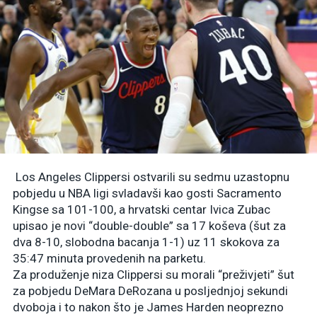
Los Angeles Clippersi ostvarili su sedmu uzastopnu
pobjedu u NBA ligi svladavši kao gosti Sacramento
Kingse sa 101-100, a hrvatski centar Ivica Zubac
upisao je novi “double-double” sa 17 koševa (šut za
dva 8-10, slobodna bacanja 1-1) uz 11 skokova za
35:47 minuta provedenih na parketu.
Za produženje niza Clippersi su morali “preživjeti” šut
za pobjedu DeMara DeRozana u posljednjoj sekundi
dvoboja i to nakon što je James Harden neoprezno