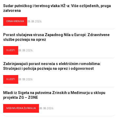
Sudar putničkog i teretnog vlaka HŽ-a: Više ozlijeđenih, pruga
zatvorena
CRNA KRONIKA
08.08.2026.
Porast slučajeva virusa Zapadnog Nila u Europi: Zdravstvene
službe pozivaju na oprez
VIJESTI
08.08.2026.
Zabrinjavajući porast nesreća s električnim romobilima:
Stručnjaci i policija pozivaju na oprez i odgovornost
VIJESTI
08.08.2026.
Mladi iz Sigeta na putovima Zrinskih u Međimurju u sklopu
projekta ZG – ZONE
MEĐIMURSKA ŽUPANIJA
08.08.2026.