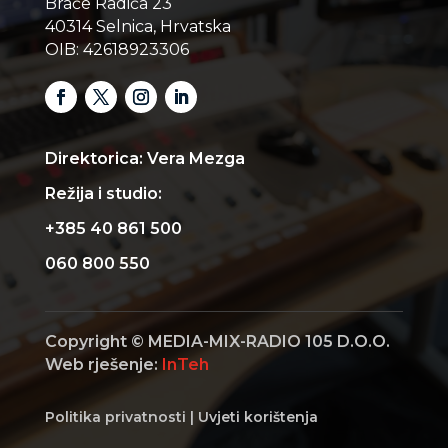
Braće Radića 23
40314 Selnica, Hrvatska
OIB: 42618923306
Direktorica: Vera Mezga
Režija i studio:
+385 40 861 500
060 800 550
Copyright © MEDIA-MIX-RADIO 105 D.O.O.
Web rješenje:
InTeh
Politika privatnosti
|
Uvjeti korištenja