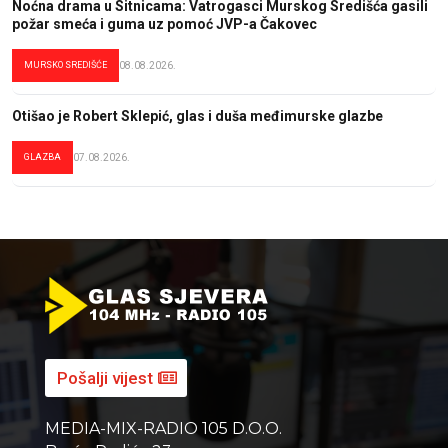
Noćna drama u Sitnicama: Vatrogasci Murskog Središća gasili
požar smeća i guma uz pomoć JVP-a Čakovec
MURSKO SREDIŠĆE
08.08.2026.
Otišao je Robert Sklepić, glas i duša međimurske glazbe
GLAZBA
07.08.2026.
Pošalji vijest
MEDIA-MIX-RADIO 105 D.O.O.