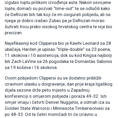
izgubio loptu prilikom izvođenja auta. Nakon osvojene
lopte, domaći su pozvali “time-out” te se odlučili kako
će DeRozan biti tak koji će im osigurati pobjedu, ali na
njega je dobro izašao Zubac pa je DeRozan morao
šutirati tricu preko visokog hrvatskog centra te nije bio
precizan.
Najefikasniji kod Clippersa bio je Kawhi Leonard sa 28
ubačaja, Harden je upisao “triple-double” sa 23 poena,
11 skokova i 10 asistencija, dok su kod Kingsa najbolji
bili Zach LaVine sa 26 pogodaka te Domantas Sabonis
sa 19 koševa i 16 skokova.
Ovom pobjedom Clippersi su se dodatno približili
izravnom ulasku u doigravanje, dan prije kraja ligaškog
dijela sezone drže peto mjesto u Zapadnoj
konferenciji s omjerom pobjeda i poraza 49-32. Isti
omjer imaju i četvrti Denver Nuggetsi, a odmah iza su
Golden State Warriorsi i Minnesota Timberwolvesi sa
po 48-33. Od te četiri momčadi tri će izravno u