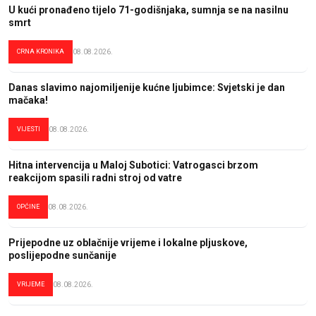
U kući pronađeno tijelo 71-godišnjaka, sumnja se na nasilnu
smrt
CRNA KRONIKA
08.08.2026.
Danas slavimo najomiljenije kućne ljubimce: Svjetski je dan
mačaka!
VIJESTI
08.08.2026.
Hitna intervencija u Maloj Subotici: Vatrogasci brzom
reakcijom spasili radni stroj od vatre
OPĆINE
08.08.2026.
Prijepodne uz oblačnije vrijeme i lokalne pljuskove,
poslijepodne sunčanije
VRIJEME
08.08.2026.