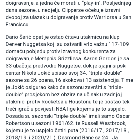
doigravanje, a jedna će morati u “play-in”. Posljednjeg
dana sezone, u nedjelju Clipperse očekuje izravni
dvoboj za ulazak u doigravanje protiv Warriorsa u San
Franciscu.
Dario Šarić opet je ostao čitavu utakmicu na klupi
Denver Nuggetsa koji su ostvarili vrlo važnu 117-109
domaću pobjedu protiv izravnog konkurenta za
doigravanje Memphis Grizzliesa. Aaron Gordon je sa
33 ubačaja predvodio Nuggetse, dok je sjajni srpski
centar Nikola Jokić upisao svoj 34. “triple-double”
sezone sa 26 poena, 16 skokova i 13 asistencija. Time
je Jokić osigurao kako će sezonu završiti s “triple-
double” prosjekom bez obzira na učinak u zadnjoj
utakmici protiv Rocketsa u Houstonu te je postao tek
treći igrač u povijesti NBA lige kojemu je to uspjelo.
Dosada su sezonski “triple-double” imali samo Oscar
Robertson u sezoni 1961/62. te Russell Westbrook,
kojemu je to uspjelo četiri puta (2016/17., 2017/18.,
2018/19. i 2020/21.). Desmond Bane sa 24 i Ja