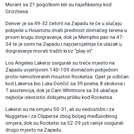
Morant sa 21 pogotkom bili su najefikasniji kod
Grizzliesa.
Denver je sa 49-32 četvrti na Zapadu te će u slučaju
pobjede u Houstonu imati prednost domaćeg terena u
prvom krugu doigravanja, dok je Memphis pao na 47-
34 te je osmi na Zapadu i najvjerojatnije će ulazak u
doigravanje morati tražiti kroz “play-in”.
Los Angeles Lakersi osigurali su treće mjesto na
Zapadu uvjerljivom 140-109 domaćom pobjedom
protiv nemotiviranih Houston Rocketsa. Opet je odličan
kod Lakersa bio Luka Dončić sa 39 poena, 8 skokova i
7 asistencija, dok je Cam Whitmore sa 34 ubačaja
najbolje iskoristio dobijenu priliku kod Rocketsa.
Lakersi su na omjeru 50-31, ali su nedostižni i za
Nuggetse i za Clipperse zbog boljeg međusobnog
omjera, dok su Rocketsi sa 52-29 još ranije osigurali
drugo mjesto na Zapadu.