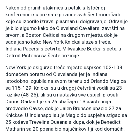
Nakon odigranih utakmica u petak, u Istočnoj
konferenciji su poznate pozicije svih šest momčadi
koje su izborile izravni plasman u doigravanje. Odranije
je bilo sigurno kako će Cleveland Cavaliersi završiti na
prvom, a Boston Celticsi na drugom mjestu, dok je
sada jasno kako New York Knicksi ulaze s treće,
Indiana Pacersi s četvrte, Milwaukee Bucksi s pete, a
Detroit Pistonsi sa šeste pozicije.
New York je osigurao treće mjesto usprkos 102-108
domaćem porazu od Clevelanda jer je Indiana
istodobno izgubila na svom terenu od Orlando Magica
sa 115-129. Knicksi su u drugoj četvrtini vodili sa 23
razlike (48-25), ali su u nastavku sve uspjeli prosuti.
Darius Garland je sa 26 ubačaja i 13 asistencija
predvodio Cavse, dok je Jalen Brunson ubacio 27 za
Knickse. U Indianapolisu je Magic do uspjeha stigao sa
25 koševa Trevelina Queena s klupe, dok je Benedict
Mathurin sa 20 poena bio najučinkovitiji kod domaćih.