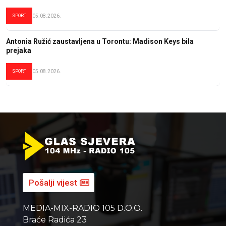
SPORT
05.08.2026.
Antonia Ružić zaustavljena u Torontu: Madison Keys bila
prejaka
SPORT
05.08.2026.
Pošalji vijest
MEDIA-MIX-RADIO 105 D.O.O.
Braće Radića 23