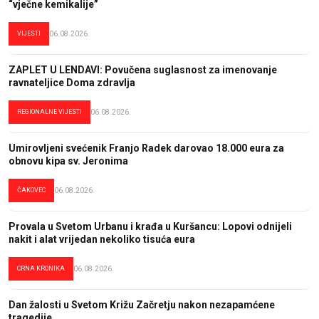
“vječne kemikalije”
VIJESTI
06.08.2026.
ZAPLET U LENDAVI: Povučena suglasnost za imenovanje
ravnateljice Doma zdravlja
REGIONALNE VIJESTI
06.08.2026.
Umirovljeni svećenik Franjo Radek darovao 18.000 eura za
obnovu kipa sv. Jeronima
ČAKOVEC
06.08.2026.
Provala u Svetom Urbanu i krađa u Kuršancu: Lopovi odnijeli
nakit i alat vrijedan nekoliko tisuća eura
CRNA KRONIKA
06.08.2026.
Dan žalosti u Svetom Križu Začretju nakon nezapamćene
tragedije