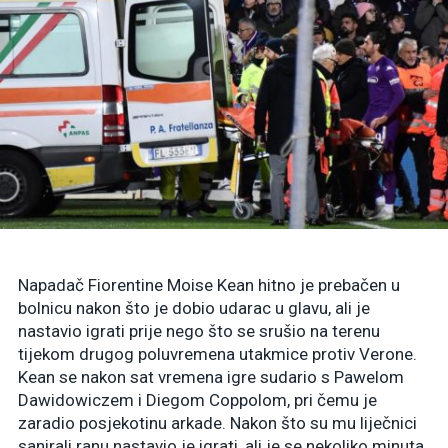
Napadač Fiorentine Moise Kean hitno je prebačen u
bolnicu nakon što je dobio udarac u glavu, ali je
nastavio igrati prije nego što se srušio na terenu
tijekom drugog poluvremena utakmice protiv Verone.
Kean se nakon sat vremena igre sudario s Pawelom
Dawidowiczem i Diegom Coppolom, pri čemu je
zaradio posjekotinu arkade. Nakon što su mu liječnici
sanirali ranu nastavio je igrati, ali je se nekoliko minuta