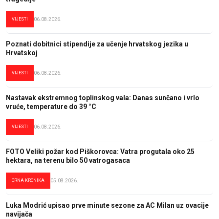
VIJESTI
06.08.2026.
Poznati dobitnici stipendije za učenje hrvatskog jezika u
Hrvatskoj
VIJESTI
06.08.2026.
Nastavak ekstremnog toplinskog vala: Danas sunčano i vrlo
vruće, temperature do 39 °C
VIJESTI
06.08.2026.
FOTO Veliki požar kod Piškorovca: Vatra progutala oko 25
hektara, na terenu bilo 50 vatrogasaca
CRNA KRONIKA
05.08.2026.
Luka Modrić upisao prve minute sezone za AC Milan uz ovacije
navijača