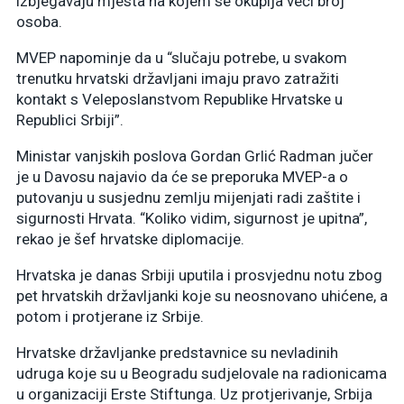
izbjegavaju mjesta na kojem se okuplja veći broj
osoba.
MVEP napominje da u “slučaju potrebe, u svakom
trenutku hrvatski državljani imaju pravo zatražiti
kontakt s Veleposlanstvom Republike Hrvatske u
Republici Srbiji”.
Ministar vanjskih poslova Gordan Grlić Radman jučer
je u Davosu najavio da će se preporuka MVEP-a o
putovanju u susjednu zemlju mijenjati radi zaštite i
sigurnosti Hrvata. “Koliko vidim, sigurnost je upitna”,
rekao je šef hrvatske diplomacije.
Hrvatska je danas Srbiji uputila i prosvjednu notu zbog
pet hrvatskih državljanki koje su neosnovano uhićene, a
potom i protjerane iz Srbije.
Hrvatske državljanke predstavnice su nevladinih
udruga koje su u Beogradu sudjelovale na radionicama
u organizaciji Erste Stiftunga. Uz protjerivanje, Srbija