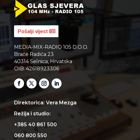
Pošalji vijest
MEDIA-MIX-RADIO 105 D.O.O.
Braće Radića 23
40314 Selnica, Hrvatska
OIB: 42618923306
Direktorica: Vera Mezga
Režija i studio:
+385 40 861 500
060 800 550