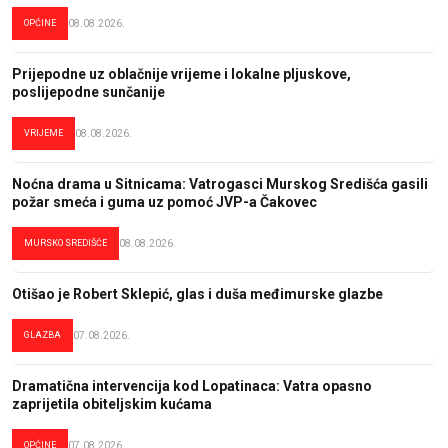
OPĆINE
08.08.2026.
Prijepodne uz oblačnije vrijeme i lokalne pljuskove,
poslijepodne sunčanije
VRIJEME
08.08.2026.
Noćna drama u Sitnicama: Vatrogasci Murskog Središća gasili
požar smeća i guma uz pomoć JVP-a Čakovec
MURSKO SREDIŠĆE
08.08.2026.
Otišao je Robert Sklepić, glas i duša međimurske glazbe
GLAZBA
07.08.2026.
Dramatična intervencija kod Lopatinaca: Vatra opasno
zaprijetila obiteljskim kućama
OPĆINE
07.08.2026.