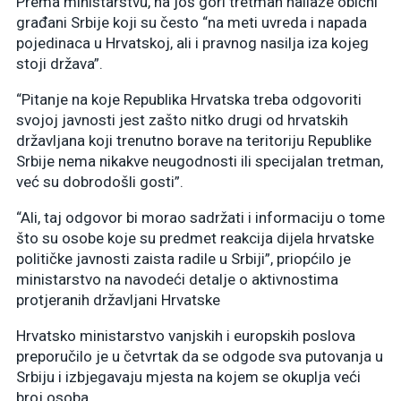
Prema ministarstvu, na još gori tretman nailaze obični
građani Srbije koji su često “na meti uvreda i napada
pojedinaca u Hrvatskoj, ali i pravnog nasilja iza kojeg
stoji država”.
“Pitanje na koje Republika Hrvatska treba odgovoriti
svojoj javnosti jest zašto nitko drugi od hrvatskih
državljana koji trenutno borave na teritoriju Republike
Srbije nema nikakve neugodnosti ili specijalan tretman,
već su dobrodošli gosti”.
“Ali, taj odgovor bi morao sadržati i informaciju o tome
što su osobe koje su predmet reakcija dijela hrvatske
političke javnosti zaista radile u Srbiji”, priopćilo je
ministarstvo na navodeći detalje o aktivnostima
protjeranih državljani Hrvatske
Hrvatsko ministarstvo vanjskih i europskih poslova
preporučilo je u četvrtak da se odgode sva putovanja u
Srbiju i izbjegavaju mjesta na kojem se okuplja veći
broj osoba.