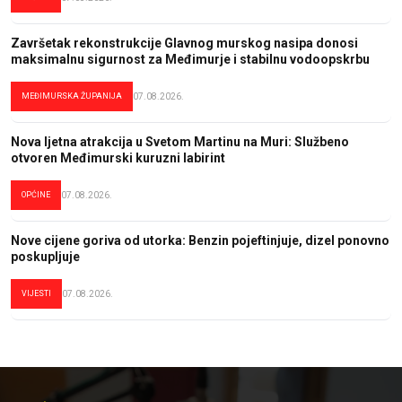
Završetak rekonstrukcije Glavnog murskog nasipa donosi
maksimalnu sigurnost za Međimurje i stabilnu vodoopskrbu
MEĐIMURSKA ŽUPANIJA
07.08.2026.
Nova ljetna atrakcija u Svetom Martinu na Muri: Službeno
otvoren Međimurski kuruzni labirint
OPĆINE
07.08.2026.
Nove cijene goriva od utorka: Benzin pojeftinjuje, dizel ponovno
poskupljuje
VIJESTI
07.08.2026.