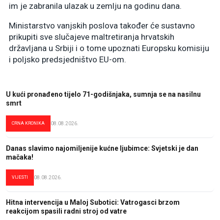
im je zabranila ulazak u zemlju na godinu dana.
Ministarstvo vanjskih poslova također će sustavno
prikupiti sve slučajeve maltretiranja hrvatskih
državljana u Srbiji i o tome upoznati Europsku komisiju
i poljsko predsjedništvo EU-om.
U kući pronađeno tijelo 71-godišnjaka, sumnja se na nasilnu
smrt
CRNA KRONIKA
08.08.2026.
Danas slavimo najomiljenije kućne ljubimce: Svjetski je dan
mačaka!
VIJESTI
08.08.2026.
Hitna intervencija u Maloj Subotici: Vatrogasci brzom
reakcijom spasili radni stroj od vatre