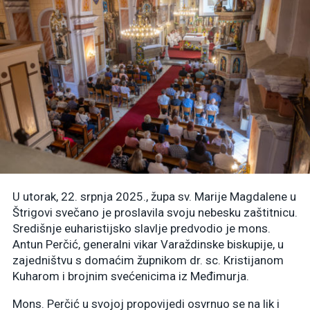
U utorak, 22. srpnja 2025., župa sv. Marije Magdalene u
Štrigovi svečano je proslavila svoju nebesku zaštitnicu.
Središnje euharistijsko slavlje predvodio je mons.
Antun Perčić, generalni vikar Varaždinske biskupije, u
zajedništvu s domaćim župnikom dr. sc. Kristijanom
Kuharom i brojnim svećenicima iz Međimurja.
Mons. Perčić u svojoj propovijedi osvrnuo se na lik i