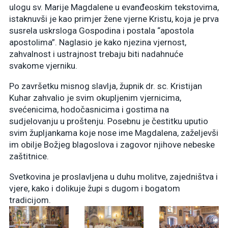
ulogu sv. Marije Magdalene u evanđeoskim tekstovima,
istaknuvši je kao primjer žene vjerne Kristu, koja je prva
susrela uskrsloga Gospodina i postala “apostola
apostolima”. Naglasio je kako njezina vjernost,
zahvalnost i ustrajnost trebaju biti nadahnuće
svakome vjerniku.
Po završetku misnog slavlja, župnik dr. sc. Kristijan
Kuhar zahvalio je svim okupljenim vjernicima,
svećenicima, hodočasnicima i gostima na
sudjelovanju u proštenju. Posebnu je čestitku uputio
svim župljankama koje nose ime Magdalena, zaželjevši
im obilje Božjeg blagoslova i zagovor njihove nebeske
zaštitnice.
Svetkovina je proslavljena u duhu molitve, zajedništva i
vjere, kako i dolikuje župi s dugom i bogatom
tradicijom.