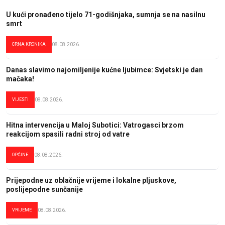
U kući pronađeno tijelo 71-godišnjaka, sumnja se na nasilnu
smrt
CRNA KRONIKA
08.08.2026.
Danas slavimo najomiljenije kućne ljubimce: Svjetski je dan
mačaka!
VIJESTI
08.08.2026.
Hitna intervencija u Maloj Subotici: Vatrogasci brzom
reakcijom spasili radni stroj od vatre
OPĆINE
08.08.2026.
Prijepodne uz oblačnije vrijeme i lokalne pljuskove,
poslijepodne sunčanije
VRIJEME
08.08.2026.