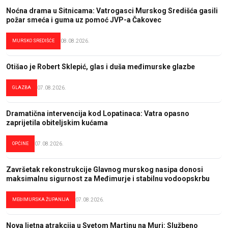
Noćna drama u Sitnicama: Vatrogasci Murskog Središća gasili
požar smeća i guma uz pomoć JVP-a Čakovec
MURSKO SREDIŠĆE
08.08.2026.
Otišao je Robert Sklepić, glas i duša međimurske glazbe
GLAZBA
07.08.2026.
Dramatična intervencija kod Lopatinaca: Vatra opasno
zaprijetila obiteljskim kućama
OPĆINE
07.08.2026.
Završetak rekonstrukcije Glavnog murskog nasipa donosi
maksimalnu sigurnost za Međimurje i stabilnu vodoopskrbu
MEĐIMURSKA ŽUPANIJA
07.08.2026.
Nova ljetna atrakcija u Svetom Martinu na Muri: Službeno