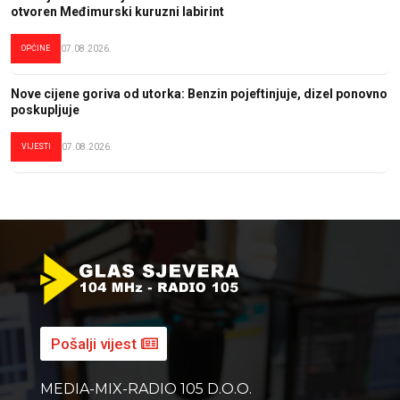
otvoren Međimurski kuruzni labirint
OPĆINE
07.08.2026.
Nove cijene goriva od utorka: Benzin pojeftinjuje, dizel ponovno
poskupljuje
VIJESTI
07.08.2026.
Pošalji vijest
MEDIA-MIX-RADIO 105 D.O.O.