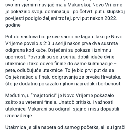
svojim vjernim navijačima u Makarskoj, Novo Vrijeme
je pokazalo svoju dominaciju i po četvrti put u klupskoj
povijesti podiglo željeni trofej, prvi put nakon 2022.
godine.
Put do naslova bio je sve samo ne lagan. Iako je Novo
Vrijeme povelo s 2:0 u seriji nakon prva dva susreta
odigrana kod kuće, Osječani su pokazali iznimnu
upornost. Povratili su se u seriju, dobili iduće dvije
utakmice i tako odveli finale do same kulminacije –
pete, odlučujuće utakmice. To je bio prvi put da se
Osijek našao u finalu doigravanja za prvaka Hrvatske,
što je dodatno pokazalo njihov napredak i borbenost.
Međutim, u “majstorici” je Novo Vrijeme pokazalo
zašto su veterani finala. Unatoč pritisku i važnosti
utakmice, Makarani su odigrali sjajno i nisu dopustili
iznenađenje.
Utakmica je bila napeta od samog početka, ali su igrači