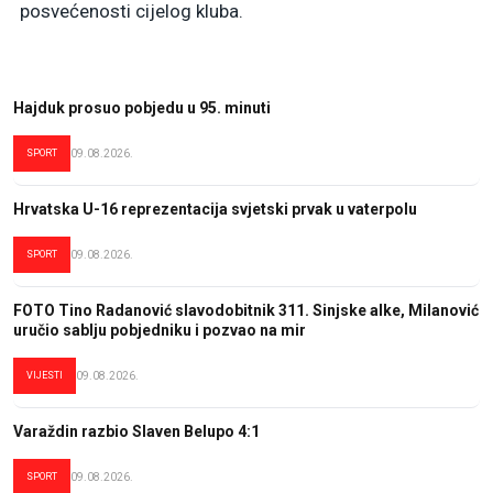
posvećenosti cijelog kluba.
Hajduk prosuo pobjedu u 95. minuti
SPORT
09.08.2026.
Hrvatska U-16 reprezentacija svjetski prvak u vaterpolu
SPORT
09.08.2026.
FOTO Tino Radanović slavodobitnik 311. Sinjske alke, Milanović
uručio sablju pobjedniku i pozvao na mir
VIJESTI
09.08.2026.
Varaždin razbio Slaven Belupo 4:1
SPORT
09.08.2026.