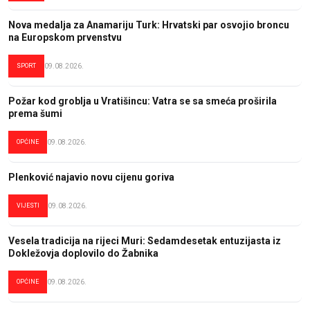
Nova medalja za Anamariju Turk: Hrvatski par osvojio broncu
na Europskom prvenstvu
SPORT
09.08.2026.
Požar kod groblja u Vratišincu: Vatra se sa smeća proširila
prema šumi
OPĆINE
09.08.2026.
Plenković najavio novu cijenu goriva
VIJESTI
09.08.2026.
Vesela tradicija na rijeci Muri: Sedamdesetak entuzijasta iz
Dokležovja doplovilo do Žabnika
OPĆINE
09.08.2026.