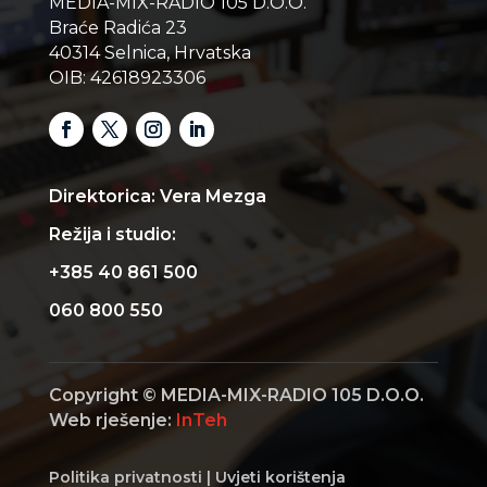
MEDIA-MIX-RADIO 105 D.O.O.
Braće Radića 23
40314 Selnica, Hrvatska
OIB: 42618923306
Direktorica: Vera Mezga
Režija i studio:
+385 40 861 500
060 800 550
Copyright © MEDIA-MIX-RADIO 105 D.O.O.
Web rješenje:
InTeh
Politika privatnosti
|
Uvjeti korištenja