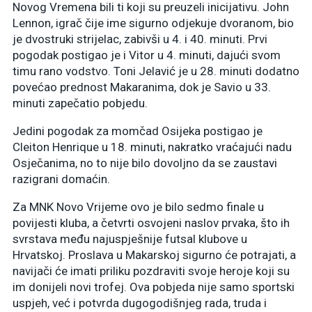
Novog Vremena bili ti koji su preuzeli inicijativu. John
Lennon, igrač čije ime sigurno odjekuje dvoranom, bio
je dvostruki strijelac, zabivši u 4. i 40. minuti. Prvi
pogodak postigao je i Vitor u 4. minuti, dajući svom
timu rano vodstvo. Toni Jelavić je u 28. minuti dodatno
povećao prednost Makaranima, dok je Savio u 33.
minuti zapečatio pobjedu.
Jedini pogodak za momčad Osijeka postigao je
Cleiton Henrique u 18. minuti, nakratko vraćajući nadu
Osječanima, no to nije bilo dovoljno da se zaustavi
razigrani domaćin.
Za MNK Novo Vrijeme ovo je bilo sedmo finale u
povijesti kluba, a četvrti osvojeni naslov prvaka, što ih
svrstava među najuspješnije futsal klubove u
Hrvatskoj. Proslava u Makarskoj sigurno će potrajati, a
navijači će imati priliku pozdraviti svoje heroje koji su
im donijeli novi trofej. Ova pobjeda nije samo sportski
uspjeh, već i potvrda dugogodišnjeg rada, truda i