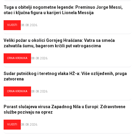
Tuga u obitelji nogometne legende: Preminuo Jorge Messi,
otac i ključna figura u karijeri Lionela Messija
VIJESTI
08.08.2026.
Veliki požar u okolici Gornjeg Hrašćana: Vatra sa smeća
zahvatila šumu, bagerom krčili put vatrogascima
CRNA KRONIKA
08.08.2026.
Sudar putničkog i teretnog vlaka HŽ-a: Više ozlijeđenih, pruga
zatvorena
CRNA KRONIKA
08.08.2026.
Porast slučajeva virusa Zapadnog Nila u Europi: Zdravstvene
službe pozivaju na oprez
VIJESTI
08.08.2026.