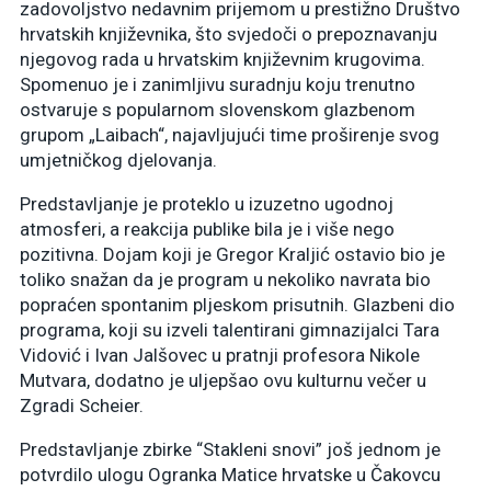
zadovoljstvo nedavnim prijemom u prestižno Društvo
hrvatskih književnika, što svjedoči o prepoznavanju
njegovog rada u hrvatskim književnim krugovima.
Spomenuo je i zanimljivu suradnju koju trenutno
ostvaruje s popularnom slovenskom glazbenom
grupom „Laibach“, najavljujući time proširenje svog
umjetničkog djelovanja.
Predstavljanje je proteklo u izuzetno ugodnoj
atmosferi, a reakcija publike bila je i više nego
pozitivna. Dojam koji je Gregor Kraljić ostavio bio je
toliko snažan da je program u nekoliko navrata bio
popraćen spontanim pljeskom prisutnih. Glazbeni dio
programa, koji su izveli talentirani gimnazijalci Tara
Vidović i Ivan Jalšovec u pratnji profesora Nikole
Mutvara, dodatno je uljepšao ovu kulturnu večer u
Zgradi Scheier.
Predstavljanje zbirke “Stakleni snovi” još jednom je
potvrdilo ulogu Ogranka Matice hrvatske u Čakovcu