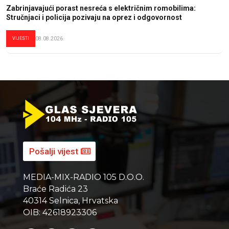
Zabrinjavajući porast nesreća s električnim romobilima:
Stručnjaci i policija pozivaju na oprez i odgovornost
VIJESTI
08.08.2026.
Pošalji vijest
MEDIA-MIX-RADIO 105 D.O.O.
Braće Radića 23
40314 Selnica, Hrvatska
OIB: 42618923306