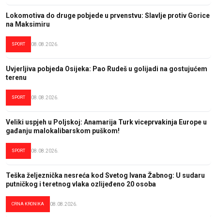
Lokomotiva do druge pobjede u prvenstvu: Slavlje protiv Gorice
na Maksimiru
SPORT
08.08.2026.
Uvjerljiva pobjeda Osijeka: Pao Rudeš u golijadi na gostujućem
terenu
SPORT
08.08.2026.
Veliki uspjeh u Poljskoj: Anamarija Turk viceprvakinja Europe u
gađanju malokalibarskom puškom!
SPORT
08.08.2026.
Teška željeznička nesreća kod Svetog Ivana Žabnog: U sudaru
putničkog i teretnog vlaka ozlijeđeno 20 osoba
CRNA KRONIKA
08.08.2026.