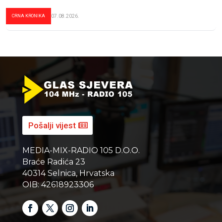
CRNA KRONIKA
07.08.2026.
Pošalji vijest
MEDIA-MIX-RADIO 105 D.O.O.
Braće Radića 23
40314 Selnica, Hrvatska
OIB: 42618923306