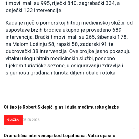
timovi imali su 995, riječki 840, zagrebački 334, a
osječki 133 intervencije.
Kada je riječ o pomorskoj hitnoj medicinskoj službi, od
uspostave brzih brodica ukupno je provedeno 689
intervencija. Brački timovi imali su 265, šibenski 178,
na Malom Lošinju 58, rapski 58, zadarski 91 te
dubrovački 38 intervencija. Ove brojke jasno pokazuju
vitalnu ulogu hitnih medicinskih službi, posebno
tijekom turističke sezone, u osiguravanju zdravlja i
sigurnosti građana i turista diljem obale i otoka.
Otišao je Robert Sklepić, glas i duša međimurske glazbe
GLAZBA
07.08.2026.
Dramatična intervencija kod Lopatinaca: Vatra opasno