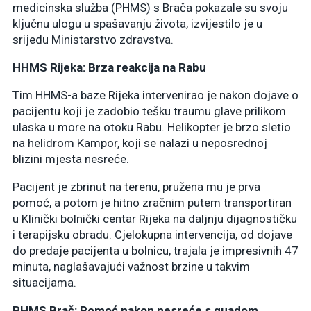
medicinska služba (PHMS) s Brača pokazale su svoju
ključnu ulogu u spašavanju života, izvijestilo je u
srijedu Ministarstvo zdravstva.
HHMS Rijeka: Brza reakcija na Rabu
Tim HHMS-a baze Rijeka intervenirao je nakon dojave o
pacijentu koji je zadobio tešku traumu glave prilikom
ulaska u more na otoku Rabu. Helikopter je brzo sletio
na helidrom Kampor, koji se nalazi u neposrednoj
blizini mjesta nesreće.
Pacijent je zbrinut na terenu, pružena mu je prva
pomoć, a potom je hitno zračnim putem transportiran
u Klinički bolnički centar Rijeka na daljnju dijagnostičku
i terapijsku obradu. Cjelokupna intervencija, od dojave
do predaje pacijenta u bolnicu, trajala je impresivnih 47
minuta, naglašavajući važnost brzine u takvim
situacijama.
PHMS Brač: Pomoć nakon nesreće s quadom