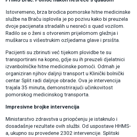
Istovremeno, brza brodica pomorske hitne medicinske
službe na Braču isplovila je po pozivu kako bi preuzela
dvoje pacijenata stradalih u nesreći s quad vozilom.
Radilo se o ženi s otvorenim prijelomom gležnja i
muškarcu s višestrukim ozljedama glave i prsišta.
Pacijenti su zbrinuti već tijekom plovidbe te su
transportirani na kopno, gdje su ih preuzeli djelatnici
izvanbolničke hitne medicinske pomoći. Odmah je
organiziran njihov daljnji transport u Klinički bolnički
centar Split radi daljnje obrade. Ova je intervencija
trajala 35 minuta, demonstrirajući učinkovitost
pomorskog medicinskog transporta.
Impresivne brojke intervencija
Ministarstvo zdravstva u priopćenju je istaknulo i
dosadašnje rezultate ovih službi. Od uspostave HHMS-
a, ukupno su provedene 2302 intervencije. Splitski