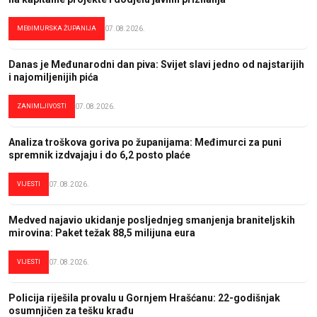
MEĐIMURSKA ŽUPANIJA
07.08.2026.
Danas je Međunarodni dan piva: Svijet slavi jedno od najstarijih
i najomiljenijih pića
ZANIMLJIVOSTI
07.08.2026.
Analiza troškova goriva po županijama: Međimurci za puni
spremnik izdvajaju i do 6,2 posto plaće
VIJESTI
07.08.2026.
Medved najavio ukidanje posljednjeg smanjenja braniteljskih
mirovina: Paket težak 88,5 milijuna eura
VIJESTI
07.08.2026.
Policija riješila provalu u Gornjem Hrašćanu: 22-godišnjak
osumnjičen za tešku krađu