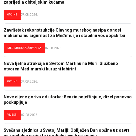
zaprijetila obiteljskim kućama
OPĆINE
07.08.2026.
Završetak rekonstrukcije Glavnog murskog nasipa donosi
maksimalnu sigurnost za Međimurje i stabilnu vodoopskrbu
MEĐIMURSKA ŽUPANIJA
07.08.2026.
Nova ljetna atrakcija u Svetom Martinu na Muri: Službeno
otvoren Međimurski kuruzni labirint
OPĆINE
07.08.2026.
Nove cijene goriva od utorka: Benzin pojeftinjuje, dizel ponovno
poskupljuje
VIJESTI
07.08.2026.
Svečana sjednica u Svetoj Mariji: Obilježen Dan općine uz osvrt
na kapitalne projekte i dodjelu javnih priznanja