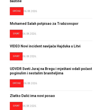
baštine
OPĆINE
06.08.2026.
Mohamed Salah potpisao za Trabzonspor
SPORT
06.08.2026.
VIDEO Novi incident navijača Hajduka u Litvi
SPORT
06.08.2026.
UDVDR Sveti Juraj na Bregu i mještani odali počast
poginulim i nestalim braniteljima
OPĆINE
06.08.2026.
Zlatko Dalić ima novi posao
SPORT
06.08.2026.