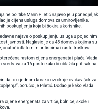
ijalne politike Marin Piletić najavio je u ponedjeljak
lacije cijena usluga domova za umirovljenike.
ih poskupljenja koja bi šokirala korisnike.
 nedavne najave o poskupljenju usluga u pojedinim
tost javnosti. Naglasio je da 45 domova kojima su
 unatoč inflatornim pritiscima i rastu troškova.
pterećena rastom cijena energenata i plaća. Vlada
 sredstva za 16 posto kako bi ublažila pritisak na
način da to u jednom koraku uzrokuje ovakav šok za
ljenja”, poručio je Piletić. Dodao je kako Vlada
ra cijene energenata za vrtiće, bolnice, škole i
kova.