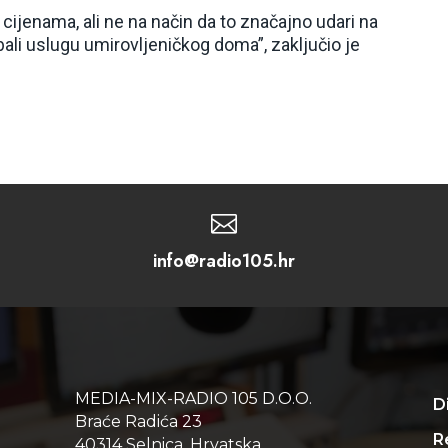
cijenama, ali ne na način da to značajno udari na
bali uslugu umirovljeničkog doma”, zaključio je

info@radio105.hr
MEDIA-MIX-RADIO 105 D.O.O.
D
Braće Radića 23
Re
40314 Selnica, Hrvatska