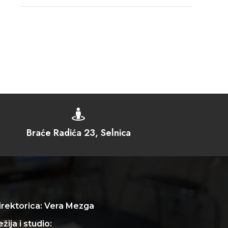

Braće Radića 23, Selnica
irektorica: Vera Mezga
žija i studio: