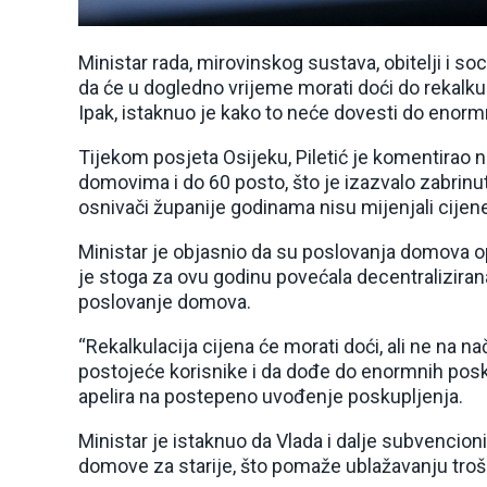
Ministar rada, mirovinskog sustava, obitelji i soc
da će u dogledno vrijeme morati doći do rekalku
Ipak, istaknuo je kako to neće dovesti do enormn
Tijekom posjeta Osijeku, Piletić je komentirao
domovima i do 60 posto, što je izazvalo zabrinu
osnivači županije godinama nisu mijenjali cijene,
Ministar je objasnio da su poslovanja domova o
je stoga za ovu godinu povećala decentralizirana
poslovanje domova.
“Rekalkulacija cijena će morati doći, ali ne na 
postojeće korisnike i da dođe do enormnih poskup
apelira na postepeno uvođenje poskupljenja.
Ministar je istaknuo da Vlada i dalje subvencioni
domove za starije, što pomaže ublažavanju troš