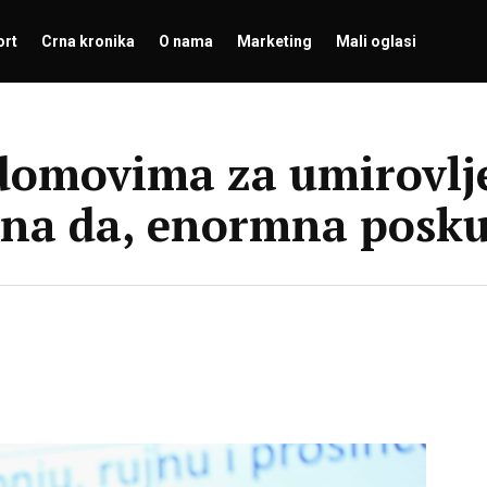
ort
Crna kronika
O nama
Marketing
Mali oglasi
 domovima za umirovlj
jena da, enormna posku