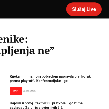
Slušaj Live
enike:
pljenja ne”
Rijeka minimalnom pobjedom napravila prvi korak
prema play-offu Konferencijske lige
SPORT
06.08.2026.
Hajduk u prvoj utakmici 3. pretkola u gostima
savladao Žalgiris s uvjerljivih 5:2