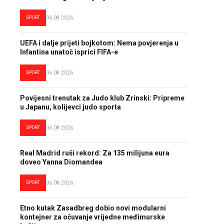
SPORT
06.08.2026.
UEFA i dalje prijeti bojkotom: Nema povjerenja u
Infantina unatoč isprici FIFA-e
SPORT
06.08.2026.
Povijesni trenutak za Judo klub Zrinski: Pripreme
u Japanu, kolijevci judo sporta
SPORT
06.08.2026.
Real Madrid ruši rekord: Za 135 milijuna eura
doveo Yanna Diomandea
SPORT
06.08.2026.
Etno kutak Zasadbreg dobio novi modularni
kontejner za očuvanje vrijedne međimurske