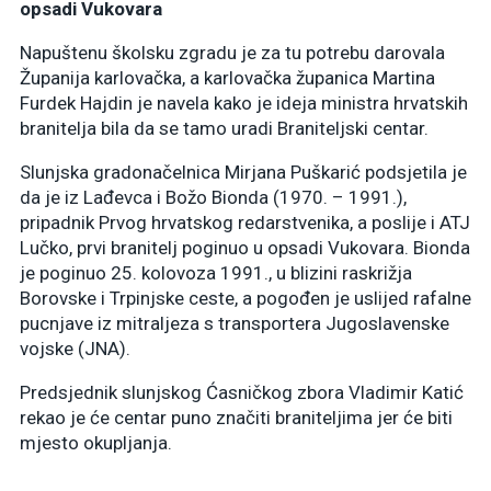
opsadi Vukovara
Napuštenu školsku zgradu je za tu potrebu darovala
Županija karlovačka, a karlovačka županica Martina
Furdek Hajdin je navela kako je ideja ministra hrvatskih
branitelja bila da se tamo uradi Braniteljski centar.
Slunjska gradonačelnica Mirjana Puškarić podsjetila je
da je iz Lađevca i Božo Bionda (1970. – 1991.),
pripadnik Prvog hrvatskog redarstvenika, a poslije i ATJ
Lučko, prvi branitelj poginuo u opsadi Vukovara. Bionda
je poginuo 25. kolovoza 1991., u blizini raskrižja
Borovske i Trpinjske ceste, a pogođen je uslijed rafalne
pucnjave iz mitraljeza s transportera Jugoslavenske
vojske (JNA).
Predsjednik slunjskog Ćasničkog zbora Vladimir Katić
rekao je će centar puno značiti braniteljima jer će biti
mjesto okupljanja.