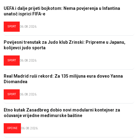
UEFA i dalje prijeti bojkotom: Nema povjerenja u Infantina
unatoč isprici FIFA-e
SPORT
06.08.2026.
Povijesni trenutak za Judo klub Zrinski: Pripreme u Japanu,
kolijevci judo sporta
SPORT
06.08.2026.
Real Madrid ruši rekord: Za 135 milijuna eura doveo Yanna
Diomandea
SPORT
06.08.2026.
Etno kutak Zasadbreg dobio novi modularni kontejner za
očuvanje vrijedne međimurske baštine
OPĆINE
06.08.2026.