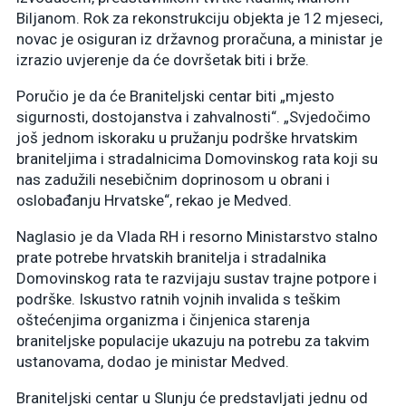
Biljanom. Rok za rekonstrukciju objekta je 12 mjeseci,
novac je osiguran iz državnog proračuna, a ministar je
izrazio uvjerenje da će dovršetak biti i brže.
Poručio je da će Braniteljski centar biti „mjesto
sigurnosti, dostojanstva i zahvalnosti“. „Svjedočimo
još jednom iskoraku u pružanju podrške hrvatskim
braniteljima i stradalnicima Domovinskog rata koji su
nas zadužili nesebičnim doprinosom u obrani i
oslobađanju Hrvatske“, rekao je Medved.
Naglasio je da Vlada RH i resorno Ministarstvo stalno
prate potrebe hrvatskih branitelja i stradalnika
Domovinskog rata te razvijaju sustav trajne potpore i
podrške. Iskustvo ratnih vojnih invalida s teškim
oštećenjima organizma i činjenica starenja
braniteljske populacije ukazuju na potrebu za takvim
ustanovama, dodao je ministar Medved.
Braniteljski centar u Slunju će predstavljati jednu od