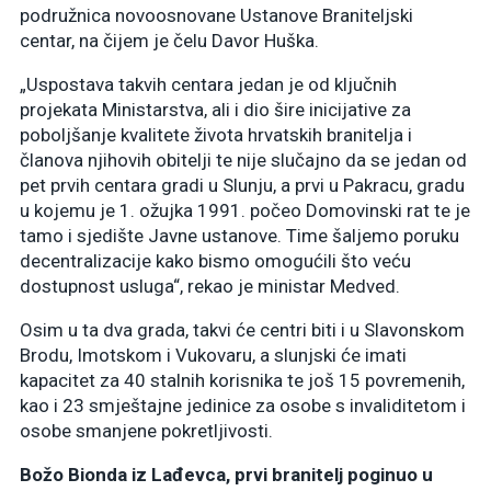
podružnica novoosnovane Ustanove Braniteljski
centar, na čijem je čelu Davor Huška.
„Uspostava takvih centara jedan je od ključnih
projekata Ministarstva, ali i dio šire inicijative za
poboljšanje kvalitete života hrvatskih branitelja i
članova njihovih obitelji te nije slučajno da se jedan od
pet prvih centara gradi u Slunju, a prvi u Pakracu, gradu
u kojemu je 1. ožujka 1991. počeo Domovinski rat te je
tamo i sjedište Javne ustanove. Time šaljemo poruku
decentralizacije kako bismo omogućili što veću
dostupnost usluga“, rekao je ministar Medved.
Osim u ta dva grada, takvi će centri biti i u Slavonskom
Brodu, Imotskom i Vukovaru, a slunjski će imati
kapacitet za 40 stalnih korisnika te još 15 povremenih,
kao i 23 smještajne jedinice za osobe s invaliditetom i
osobe smanjene pokretljivosti.
Božo Bionda iz Lađevca, prvi branitelj poginuo u