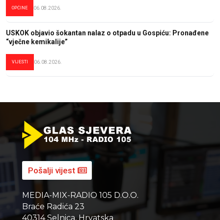
OPĆINE
06.08.2026.
USKOK objavio šokantan nalaz o otpadu u Gospiću: Pronađene
“vječne kemikalije”
VIJESTI
06.08.2026.
Pošalji vijest
MEDIA-MIX-RADIO 105 D.O.O.
Braće Radića 23
40314 Selnica, Hrvatska