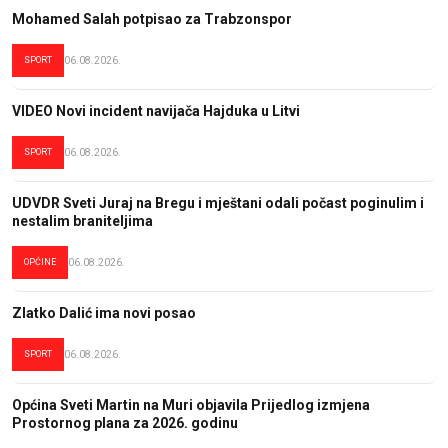
Mohamed Salah potpisao za Trabzonspor
SPORT
06.08.2026.
VIDEO Novi incident navijača Hajduka u Litvi
SPORT
06.08.2026.
UDVDR Sveti Juraj na Bregu i mještani odali počast poginulim i
nestalim braniteljima
OPĆINE
06.08.2026.
Zlatko Dalić ima novi posao
SPORT
06.08.2026.
Općina Sveti Martin na Muri objavila Prijedlog izmjena
Prostornog plana za 2026. godinu