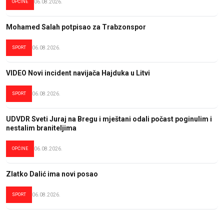
OPĆINE
06.08.2026.
Mohamed Salah potpisao za Trabzonspor
SPORT
06.08.2026.
VIDEO Novi incident navijača Hajduka u Litvi
SPORT
06.08.2026.
UDVDR Sveti Juraj na Bregu i mještani odali počast poginulim i
nestalim braniteljima
OPĆINE
06.08.2026.
Zlatko Dalić ima novi posao
SPORT
06.08.2026.