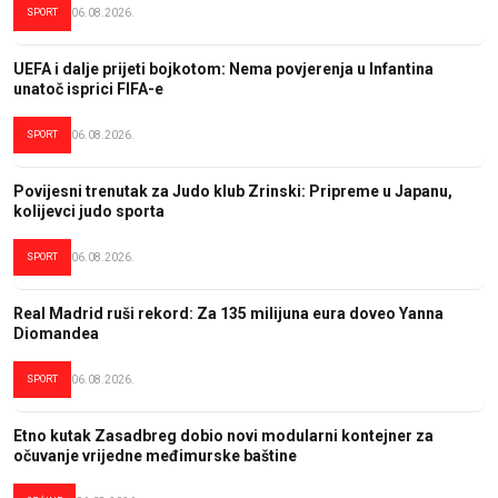
SPORT
06.08.2026.
UEFA i dalje prijeti bojkotom: Nema povjerenja u Infantina
unatoč isprici FIFA-e
SPORT
06.08.2026.
Povijesni trenutak za Judo klub Zrinski: Pripreme u Japanu,
kolijevci judo sporta
SPORT
06.08.2026.
Real Madrid ruši rekord: Za 135 milijuna eura doveo Yanna
Diomandea
SPORT
06.08.2026.
Etno kutak Zasadbreg dobio novi modularni kontejner za
očuvanje vrijedne međimurske baštine