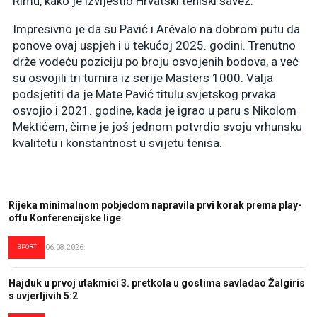
Rimu, kako je izvijestio Hrvatski teniski savez.
Impresivno je da su Pavić i Arévalo na dobrom putu da
ponove ovaj uspjeh i u tekućoj 2025. godini. Trenutno
drže vodeću poziciju po broju osvojenih bodova, a već
su osvojili tri turnira iz serije Masters 1000. Valja
podsjetiti da je Mate Pavić titulu svjetskog prvaka
osvojio i 2021. godine, kada je igrao u paru s Nikolom
Mektićem, čime je još jednom potvrdio svoju vrhunsku
kvalitetu i konstantnost u svijetu tenisa.
Rijeka minimalnom pobjedom napravila prvi korak prema play-
offu Konferencijske lige
SPORT
06.08.2026.
Hajduk u prvoj utakmici 3. pretkola u gostima savladao Žalgiris
s uvjerljivih 5:2