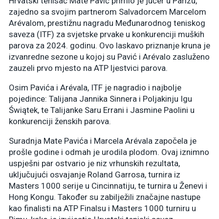
Hrvatski tenisač Mate Pavić primio je jučer u Parizu,
zajedno sa svojim partnerom Salvadorcem Marcelom
Arévalom, prestižnu nagradu Međunarodnog teniskog
saveza (ITF) za svjetske prvake u konkurenciji muških
parova za 2024. godinu. Ovo laskavo priznanje kruna je
izvanredne sezone u kojoj su Pavić i Arévalo zasluženo
zauzeli prvo mjesto na ATP ljestvici parova.
Osim Pavića i Arévala, ITF je nagradio i najbolje
pojedince: Talijana Jannika Sinnera i Poljakinju Igu
Świątek, te Talijanke Saru Errani i Jasmine Paolini u
konkurenciji ženskih parova.
Suradnja Mate Pavića i Marcela Arévala započela je
prošle godine i odmah je urodila plodom. Ovaj iznimno
uspješni par ostvario je niz vrhunskih rezultata,
uključujući osvajanje Roland Garrosa, turnira iz
Masters 1000 serije u Cincinnatiju, te turnira u Ženevi i
Hong Kongu. Također su zabilježili značajne nastupe
kao finalisti na ATP Finalsu i Masters 1000 turniru u