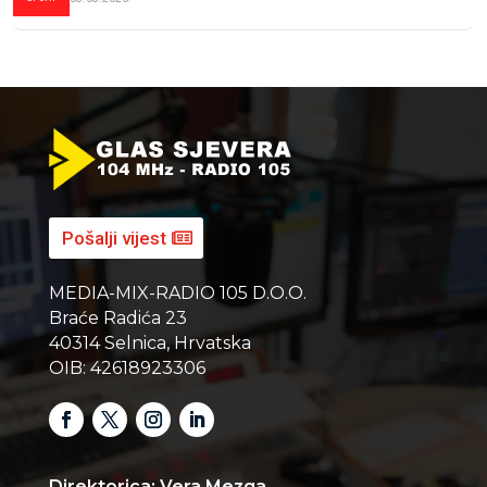
Pošalji vijest
MEDIA-MIX-RADIO 105 D.O.O.
Braće Radića 23
40314 Selnica, Hrvatska
OIB: 42618923306
Direktorica: Vera Mezga