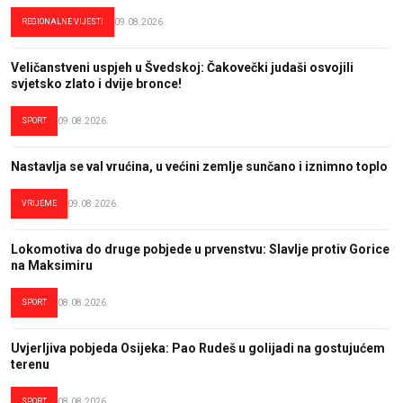
REGIONALNE VIJESTI
09.08.2026.
Veličanstveni uspjeh u Švedskoj: Čakovečki judaši osvojili
svjetsko zlato i dvije bronce!
SPORT
09.08.2026.
Nastavlja se val vrućina, u većini zemlje sunčano i iznimno toplo
VRIJEME
09.08.2026.
Lokomotiva do druge pobjede u prvenstvu: Slavlje protiv Gorice
na Maksimiru
SPORT
08.08.2026.
Uvjerljiva pobjeda Osijeka: Pao Rudeš u golijadi na gostujućem
terenu
SPORT
08.08.2026.