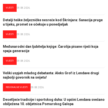
VIJESTI
09.08.2026.
Detalji teške željezničke nesreće kod Škrinjara: Sanacija pruge
u tijeku, promet se očekuje u ponedjeljak
VIJESTI
09.08.2026.
Međunarodni dan ljubitelja knjige: Čarolija pisane riječi koja
spaja generacije
VIJESTI
09.08.2026.
Veliki uspjeh mladog debatanta: Aleks Grof iz Lendave drugi
najbolji govornik na svijetu!
REGIONALNE VIJESTI
09.08.2026.
Desetljeće tradicije i sportskog duha: U općini Lendava svečano
obilježena 10. obljetnica Pomurskog Galopa