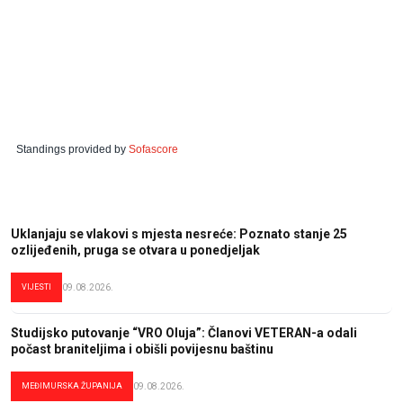
Standings provided by
Sofascore
Uklanjaju se vlakovi s mjesta nesreće: Poznato stanje 25
ozlijeđenih, pruga se otvara u ponedjeljak
VIJESTI
09.08.2026.
Studijsko putovanje “VRO Oluja”: Članovi VETERAN-a odali
počast braniteljima i obišli povijesnu baštinu
MEĐIMURSKA ŽUPANIJA
09.08.2026.