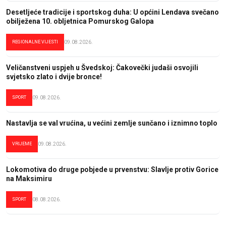
Desetljeće tradicije i sportskog duha: U općini Lendava svečano
obilježena 10. obljetnica Pomurskog Galopa
REGIONALNE VIJESTI
09.08.2026.
Veličanstveni uspjeh u Švedskoj: Čakovečki judaši osvojili
svjetsko zlato i dvije bronce!
SPORT
09.08.2026.
Nastavlja se val vrućina, u većini zemlje sunčano i iznimno toplo
VRIJEME
09.08.2026.
Lokomotiva do druge pobjede u prvenstvu: Slavlje protiv Gorice
na Maksimiru
SPORT
08.08.2026.