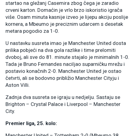
startao na gležanj Casemira zbog čega je zaradio
crveni karton. Domaćin je vrlo brzo iskoristio igrača
više. Osam minuta kasnije izveo je lijepu akciju poslije
kornera, a Mbeumo je preciznim udarcem s desetak
metara pogodio za 1-0.
U nastavku susreta imao je Manchester United dosta
prilika pobjeći na dva gola razlike i time prelomiti
dvoboj, ali sve do 81. minute stajalo je minimalnih 1-0.
Tada je Bruno Fernandes naciljao suparničku mrežu i
postavio konačnih 2-0. Manchester United je ostao
četvrti, ali se bodovno približio Manchester Cityju i
Aston Villi.
Zadnja dva susreta se igraju u nedjelju. Sastaju se
Brighton – Crystal Palace i Liverpool – Manchester
City.
Premier liga, 25. kolo:
Manchester United – Tottenham 2-0 (Mbeumo 38,