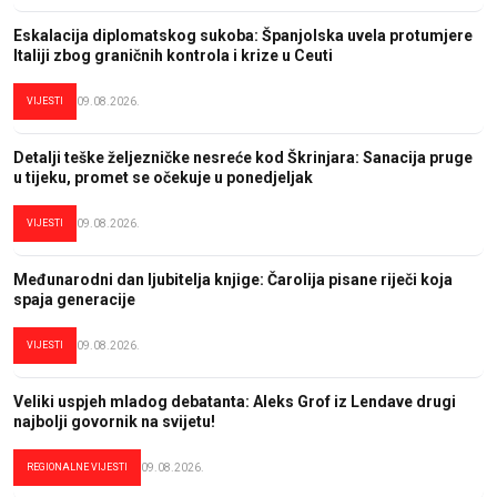
Eskalacija diplomatskog sukoba: Španjolska uvela protumjere
Italiji zbog graničnih kontrola i krize u Ceuti
VIJESTI
09.08.2026.
Detalji teške željezničke nesreće kod Škrinjara: Sanacija pruge
u tijeku, promet se očekuje u ponedjeljak
VIJESTI
09.08.2026.
Međunarodni dan ljubitelja knjige: Čarolija pisane riječi koja
spaja generacije
VIJESTI
09.08.2026.
Veliki uspjeh mladog debatanta: Aleks Grof iz Lendave drugi
najbolji govornik na svijetu!
REGIONALNE VIJESTI
09.08.2026.