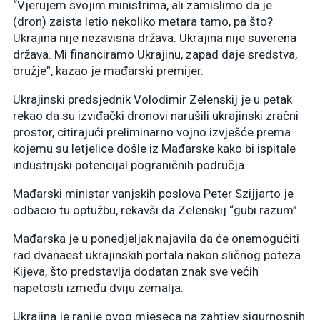
“Vjerujem svojim ministrima, ali zamislimo da je
(dron) zaista letio nekoliko metara tamo, pa što?
Ukrajina nije nezavisna država. Ukrajina nije suverena
država. Mi financiramo Ukrajinu, zapad daje sredstva,
oružje”, kazao je mađarski premijer.
Ukrajinski predsjednik Volodimir Zelenskij je u petak
rekao da su izviđački dronovi narušili ukrajinski zračni
prostor, citirajući preliminarno vojno izvješće prema
kojemu su letjelice došle iz Mađarske kako bi ispitale
industrijski potencijal pograničnih područja.
Mađarski ministar vanjskih poslova Peter Szijjarto je
odbacio tu optužbu, rekavši da Zelenskij “gubi razum”.
Mađarska je u ponedjeljak najavila da će onemogućiti
rad dvanaest ukrajinskih portala nakon sličnog poteza
Kijeva, što predstavlja dodatan znak sve većih
napetosti između dviju zemalja.
Ukrajina je ranije ovog mjeseca na zahtjev sigurnosnih