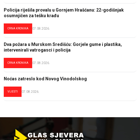
Policija riješila provalu u Gornjem Hrašćanu: 22-godišnjak
osumnjičen za tešku krađu
CRNA KRONIKA
07.08.2026.
Dva požara u Murskom Središću: Gorjele gume i plastika,
intervenirali vatrogasci i policija
CRNA KRONIKA
07.08.2026.
Noćas zatreslo kod Novog Vinodolskog
VIJESTI
07.08.2026.