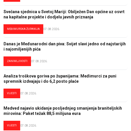
Svečana sjednica u Svetoj Mariji: Obilježen Dan općine uz osvrt
na kapitalne projekte i dodjelu javnih priznanja
MEĐIMURSKA ŽUPANIJA
07.08.2026.
Danas je Međunarodni dan piva: Svijet slavi jedno od najstarijih
i najomiljenijih pića
ZANIMLJIVOSTI
07.08.2026.
Analiza troškova goriva po županijama: Međimurci za puni
spremnik izdvajaju i do 6,2 posto plaće
VIJESTI
07.08.2026.
Medved najavio ukidanje posljednjeg smanjenja braniteljskih
mirovina: Paket težak 88,5 milijuna eura
VIJESTI
07.08.2026.