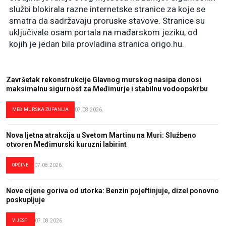
službi blokirala razne internetske stranice za koje se
smatra da sadržavaju proruske stavove. Stranice su
uključivale osam portala na mađarskom jeziku, od
kojih je jedan bila provladina stranica origo.hu.
Završetak rekonstrukcije Glavnog murskog nasipa donosi
maksimalnu sigurnost za Međimurje i stabilnu vodoopskrbu
MEĐIMURSKA ŽUPANIJA
07.08.2026.
Nova ljetna atrakcija u Svetom Martinu na Muri: Službeno
otvoren Međimurski kuruzni labirint
OPĆINE
07.08.2026.
Nove cijene goriva od utorka: Benzin pojeftinjuje, dizel ponovno
poskupljuje
VIJESTI
07.08.2026.