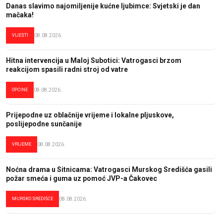
Danas slavimo najomiljenije kućne ljubimce: Svjetski je dan
mačaka!
VIJESTI
08.08.2026.
Hitna intervencija u Maloj Subotici: Vatrogasci brzom
reakcijom spasili radni stroj od vatre
OPĆINE
08.08.2026.
Prijepodne uz oblačnije vrijeme i lokalne pljuskove,
poslijepodne sunčanije
VRIJEME
08.08.2026.
Noćna drama u Sitnicama: Vatrogasci Murskog Središća gasili
požar smeća i guma uz pomoć JVP-a Čakovec
MURSKO SREDIŠĆE
08.08.2026.