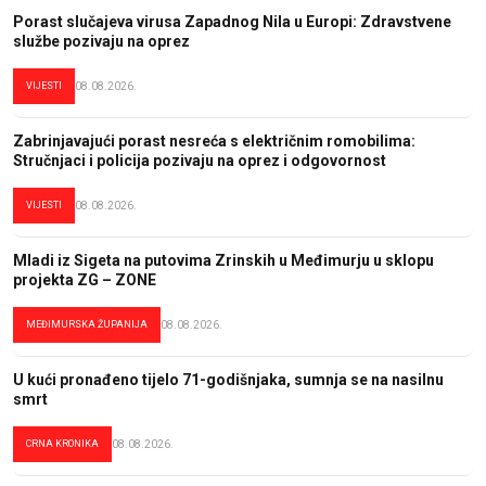
Porast slučajeva virusa Zapadnog Nila u Europi: Zdravstvene
službe pozivaju na oprez
VIJESTI
08.08.2026.
Zabrinjavajući porast nesreća s električnim romobilima:
Stručnjaci i policija pozivaju na oprez i odgovornost
VIJESTI
08.08.2026.
Mladi iz Sigeta na putovima Zrinskih u Međimurju u sklopu
projekta ZG – ZONE
MEĐIMURSKA ŽUPANIJA
08.08.2026.
U kući pronađeno tijelo 71-godišnjaka, sumnja se na nasilnu
smrt
CRNA KRONIKA
08.08.2026.