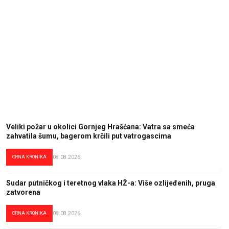
Veliki požar u okolici Gornjeg Hrašćana: Vatra sa smeća
zahvatila šumu, bagerom krčili put vatrogascima
CRNA KRONIKA
08.08.2026.
Sudar putničkog i teretnog vlaka HŽ-a: Više ozlijeđenih, pruga
zatvorena
CRNA KRONIKA
08.08.2026.