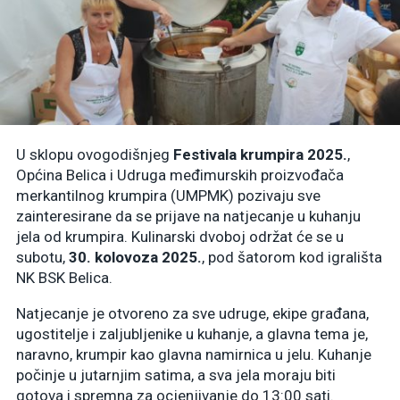
U sklopu ovogodišnjeg
Festivala krumpira 2025.
,
Općina Belica i Udruga međimurskih proizvođača
merkantilnog krumpira (UMPMK) pozivaju sve
zainteresirane da se prijave na natjecanje u kuhanju
jela od krumpira
.
Kulinarski dvoboj održat će se u
subotu,
30. kolovoza 2025.
, pod šatorom kod igrališta
NK BSK Belica
.
Natjecanje je otvoreno za sve udruge, ekipe građana,
ugostitelje i zaljubljenike u kuhanje, a glavna tema je,
naravno, krumpir kao glavna namirnica u jelu
.
Kuhanje
počinje u jutarnjim satima, a sva jela moraju biti
gotova i spremna za ocjenjivanje do 13:00 sati
.