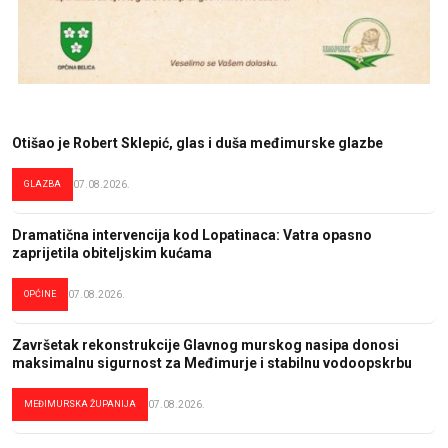
Otišao je Robert Sklepić, glas i duša međimurske glazbe
GLAZBA
07.08.2026.
Dramatična intervencija kod Lopatinaca: Vatra opasno
zaprijetila obiteljskim kućama
OPĆINE
07.08.2026.
Završetak rekonstrukcije Glavnog murskog nasipa donosi
maksimalnu sigurnost za Međimurje i stabilnu vodoopskrbu
MEĐIMURSKA ŽUPANIJA
07.08.2026.