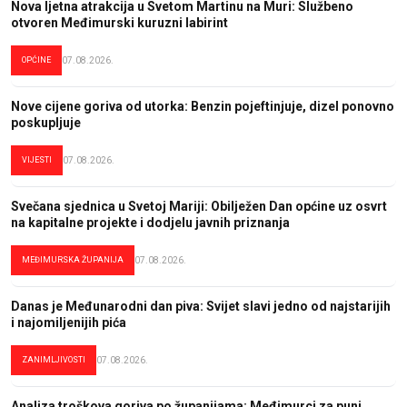
Nova ljetna atrakcija u Svetom Martinu na Muri: Službeno
otvoren Međimurski kuruzni labirint
OPĆINE
07.08.2026.
Nove cijene goriva od utorka: Benzin pojeftinjuje, dizel ponovno
poskupljuje
VIJESTI
07.08.2026.
Svečana sjednica u Svetoj Mariji: Obilježen Dan općine uz osvrt
na kapitalne projekte i dodjelu javnih priznanja
MEĐIMURSKA ŽUPANIJA
07.08.2026.
Danas je Međunarodni dan piva: Svijet slavi jedno od najstarijih
i najomiljenijih pića
ZANIMLJIVOSTI
07.08.2026.
Analiza troškova goriva po županijama: Međimurci za puni