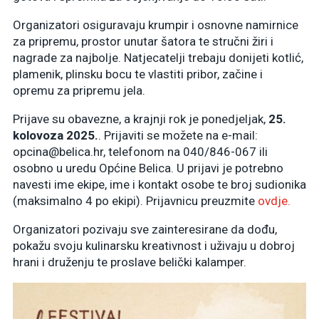
Organizatori osiguravaju krumpir i osnovne namirnice
za pripremu, prostor unutar šatora te stručni žiri i
nagrade za najbolje
.
Natjecatelji trebaju donijeti kotlić,
plamenik, plinsku bocu te vlastiti pribor, začine i
opremu za pripremu jela
.
Prijave su obavezne, a krajnji rok je ponedjeljak,
25.
kolovoza 2025.
.
Prijaviti se možete na e-mail:
opcina@belica.hr, telefonom na 040/846-067 ili
osobno u uredu Općine Belica
.
U prijavi je potrebno
navesti ime ekipe, ime i kontakt osobe te broj sudionika
(maksimalno 4 po ekipi)
. Prijavnicu preuzmite
ovdje.
Organizatori pozivaju sve zainteresirane da dođu,
pokažu svoju kulinarsku kreativnost i uživaju u dobroj
hrani i druženju te proslave belički kalamper
.