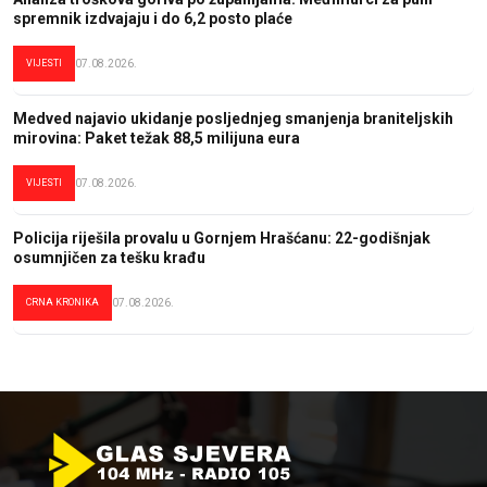
spremnik izdvajaju i do 6,2 posto plaće
VIJESTI
07.08.2026.
Medved najavio ukidanje posljednjeg smanjenja braniteljskih
mirovina: Paket težak 88,5 milijuna eura
VIJESTI
07.08.2026.
Policija riješila provalu u Gornjem Hrašćanu: 22-godišnjak
osumnjičen za tešku krađu
CRNA KRONIKA
07.08.2026.