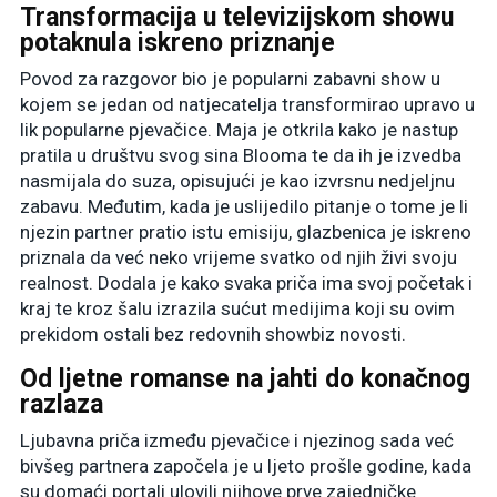
Transformacija u televizijskom showu
potaknula iskreno priznanje
Povod za razgovor bio je popularni zabavni show u
kojem se jedan od natjecatelja transformirao upravo u
lik popularne pjevačice. Maja je otkrila kako je nastup
pratila u društvu svog sina Blooma te da ih je izvedba
nasmijala do suza, opisujući je kao izvrsnu nedjeljnu
zabavu. Međutim, kada je uslijedilo pitanje o tome je li
njezin partner pratio istu emisiju, glazbenica je iskreno
priznala da već neko vrijeme svatko od njih živi svoju
realnost. Dodala je kako svaka priča ima svoj početak i
kraj te kroz šalu izrazila sućut medijima koji su ovim
prekidom ostali bez redovnih showbiz novosti.
Od ljetne romanse na jahti do konačnog
razlaza
Ljubavna priča između pjevačice i njezinog sada već
bivšeg partnera započela je u ljeto prošle godine, kada
su domaći portali ulovili njihove prve zajedničke