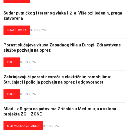
Sudar putničkog i teretnog vlaka HŽ-a: Više ozlijeđenih, pruga
zatvorena
CRNA KRONIKA
08.08.2026.
Porast slučajeva virusa Zapadnog Nila u Europi: Zdravstvene
službe pozivaju na oprez
VIJESTI
08.08.2026.
Zabrinjavajući porast nesreća s električnim romobilima:
Stručnjaci i policija pozivaju na oprez i odgovornost
VIJESTI
08.08.2026.
Mladi iz Sigeta na putovima Zrinskih u Međimurju u sklopu
projekta ZG – ZONE
MEĐIMURSKA ŽUPANIJA
08.08.2026.