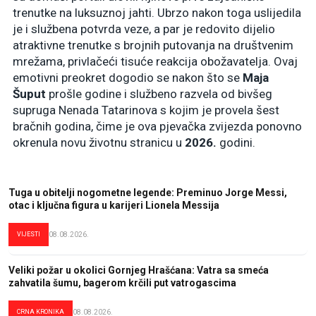
trenutke na luksuznoj jahti. Ubrzo nakon toga uslijedila
je i službena potvrda veze, a par je redovito dijelio
atraktivne trenutke s brojnih putovanja na društvenim
mrežama, privlačeći tisuće reakcija obožavatelja. Ovaj
emotivni preokret dogodio se nakon što se
Maja
Šuput
prošle godine i službeno razvela od bivšeg
supruga Nenada Tatarinova s kojim je provela šest
bračnih godina, čime je ova pjevačka zvijezda ponovno
okrenula novu životnu stranicu u
2026.
godini.
Tuga u obitelji nogometne legende: Preminuo Jorge Messi,
otac i ključna figura u karijeri Lionela Messija
VIJESTI
08.08.2026.
Veliki požar u okolici Gornjeg Hrašćana: Vatra sa smeća
zahvatila šumu, bagerom krčili put vatrogascima
CRNA KRONIKA
08.08.2026.