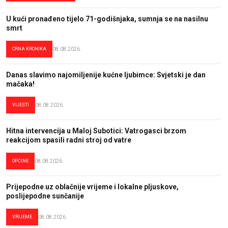
U kući pronađeno tijelo 71-godišnjaka, sumnja se na nasilnu
smrt
CRNA KRONIKA
08.08.2026.
Danas slavimo najomiljenije kućne ljubimce: Svjetski je dan
mačaka!
VIJESTI
08.08.2026.
Hitna intervencija u Maloj Subotici: Vatrogasci brzom
reakcijom spasili radni stroj od vatre
OPĆINE
08.08.2026.
Prijepodne uz oblačnije vrijeme i lokalne pljuskove,
poslijepodne sunčanije
VRIJEME
08.08.2026.