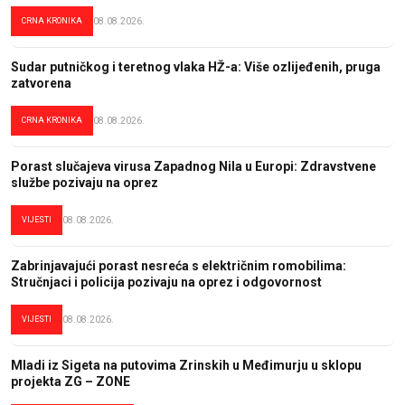
CRNA KRONIKA
08.08.2026.
Sudar putničkog i teretnog vlaka HŽ-a: Više ozlijeđenih, pruga
zatvorena
CRNA KRONIKA
08.08.2026.
Porast slučajeva virusa Zapadnog Nila u Europi: Zdravstvene
službe pozivaju na oprez
VIJESTI
08.08.2026.
Zabrinjavajući porast nesreća s električnim romobilima:
Stručnjaci i policija pozivaju na oprez i odgovornost
VIJESTI
08.08.2026.
Mladi iz Sigeta na putovima Zrinskih u Međimurju u sklopu
projekta ZG – ZONE