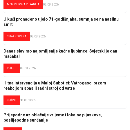
MEĐIMURSKA ŽUPANIJA
08.08.2026.
U kući pronađeno tijelo 71-godišnjaka, sumnja se na nasilnu
smrt
CRNA KRONIKA
08.08.2026.
Danas slavimo najomiljenije kućne ljubimce: Svjetski je dan
mačaka!
VIJESTI
08.08.2026.
Hitna intervencija u Maloj Subotici: Vatrogasci brzom
reakcijom spasili radni stroj od vatre
OPĆINE
08.08.2026.
Prijepodne uz oblačnije vrijeme i lokalne pljuskove,
poslijepodne sunčanije