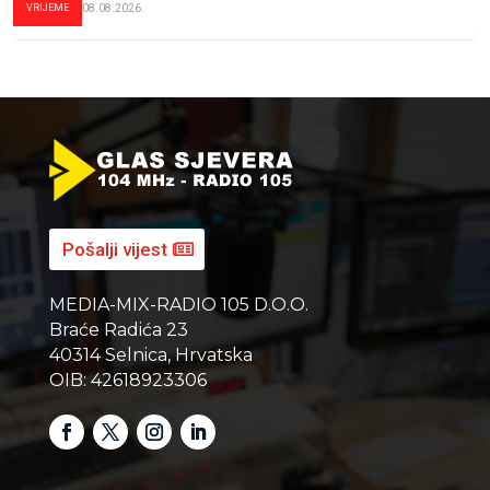
VRIJEME
08.08.2026.
Pošalji vijest
MEDIA-MIX-RADIO 105 D.O.O.
Braće Radića 23
40314 Selnica, Hrvatska
OIB: 42618923306