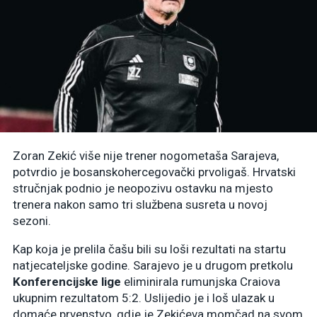
Zoran Zekić više nije trener nogometaša Sarajeva,
potvrdio je bosanskohercegovački prvoligaš. Hrvatski
stručnjak podnio je neopozivu ostavku na mjesto
trenera nakon samo tri službena susreta u novoj
sezoni.
Kap koja je prelila čašu bili su loši rezultati na startu
natjecateljske godine. Sarajevo je u drugom pretkolu
Konferencijske lige
eliminirala rumunjska Craiova
ukupnim rezultatom 5:2. Uslijedio je i loš ulazak u
domaće prvenstvo, gdje je Zekićeva momčad na svom