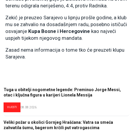
terenu odigrala neriješeno, 4:4, protiv Radnika.
Zekić je preuzeo Sarajevo u lipnju prošle godine, a klub
mu se zahvalio na dosadašnjem radu, posebno ističući
osvajanje
Kupa Bosne i Hercegovine
kao najveći
uspjeh tijekom njegovog mandata.
Zasad nema informacija o tome tko će preuzeti klupu
Sarajeva.
Tuga u obitelji nogometne legende: Preminuo Jorge Messi,
otac i ključna figura u karijeri Lionela Messija
VIJESTI
08.08.2026.
Veliki požar u okolici Gornjeg Hrašćana: Vatra sa smeća
zahvatila šumu, bagerom krčili put vatrogascima