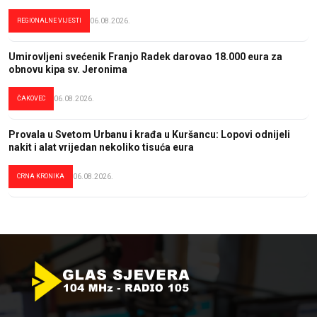
REGIONALNE VIJESTI
06.08.2026.
Umirovljeni svećenik Franjo Radek darovao 18.000 eura za
obnovu kipa sv. Jeronima
ČAKOVEC
06.08.2026.
Provala u Svetom Urbanu i krađa u Kuršancu: Lopovi odnijeli
nakit i alat vrijedan nekoliko tisuća eura
CRNA KRONIKA
06.08.2026.