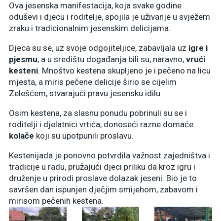
Ova jesenska manifestacija, koja svake godine
oduševi i djecu i roditelje, spojila je uživanje u svježem
zraku i tradicionalnim jesenskim delicijama.
Djeca su se, uz svoje odgojiteljice, zabavljala uz
igre i
pjesmu
, a u središtu događanja bili su, naravno,
vrući
kesteni
. Mnoštvo kestena skupljeno je i pečeno na licu
mjesta, a miris pečene delicije širio se cijelim
Zelešćem, stvarajući pravu jesensku idilu.
Osim kestena, za slasnu ponudu pobrinuli su se i
roditelji i djelatnici vrtića, donoseći razne domaće
kolače
koji su upotpunili proslavu.
Kestenijada je ponovno potvrdila važnost zajedništva i
tradicije u radu, pružajući djeci priliku da kroz igru i
druženje u prirodi proslave dolazak jeseni. Bio je to
savršen dan ispunjen dječjim smijehom, zabavom i
mirisom pečenih kestena.