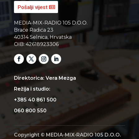
Pošalji vijest
MEDIA-MIX-RADIO 105 D.O.O.
Braće Radića 23
40314 Selnica, Hrvatska
OIB: 42618923306
Direktorica: Vera Mezga
Režija i studio:
+385 40 861 500
060 800 550
Copyright © MEDIA-MIX-RADIO 105 D.O.O.