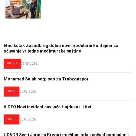
Etno kutak Zasadbreg dobio novi modularni kontejner za
očuvanje vrijedne međimurske baštine
OPĆINE
06.08.2026.
Mohamed Salah potpisao za Trabzonspor
SPORT
06.08.2026.
VIDEO Novi incident navijača Hajduka u Litvi
SPORT
06.08.2026.
UDVDR Sveti Juraj na Bregu i mještani odali počast poginulim i