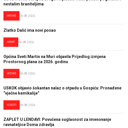
nestalim braniteljima
OPĆINE
06.08.2026.
Zlatko Dalić ima novi posao
SPORT
06.08.2026.
Općina Sveti Martin na Muri objavila Prijedlog izmjena
Prostornog plana za 2026. godinu
OPĆINE
06.08.2026.
USKOK objavio šokantan nalaz o otpadu u Gospiću: Pronađene
“vječne kemikalije”
VIJESTI
06.08.2026.
ZAPLET U LENDAVI: Povučena suglasnost za imenovanje
ravnateljice Doma zdravlja