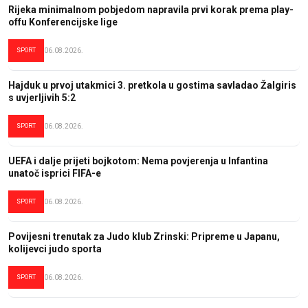
Rijeka minimalnom pobjedom napravila prvi korak prema play-
offu Konferencijske lige
SPORT
06.08.2026.
Hajduk u prvoj utakmici 3. pretkola u gostima savladao Žalgiris
s uvjerljivih 5:2
SPORT
06.08.2026.
UEFA i dalje prijeti bojkotom: Nema povjerenja u Infantina
unatoč isprici FIFA-e
SPORT
06.08.2026.
Povijesni trenutak za Judo klub Zrinski: Pripreme u Japanu,
kolijevci judo sporta
SPORT
06.08.2026.