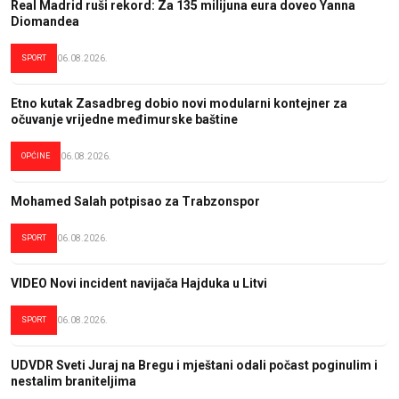
Real Madrid ruši rekord: Za 135 milijuna eura doveo Yanna
Diomandea
SPORT
06.08.2026.
Etno kutak Zasadbreg dobio novi modularni kontejner za
očuvanje vrijedne međimurske baštine
OPĆINE
06.08.2026.
Mohamed Salah potpisao za Trabzonspor
SPORT
06.08.2026.
VIDEO Novi incident navijača Hajduka u Litvi
SPORT
06.08.2026.
UDVDR Sveti Juraj na Bregu i mještani odali počast poginulim i
nestalim braniteljima