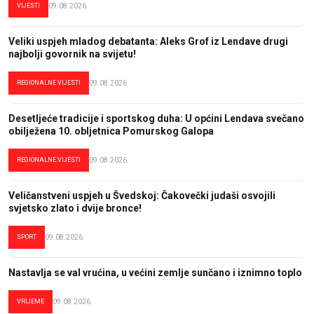
VIJESTI
09.08.2026.
Veliki uspjeh mladog debatanta: Aleks Grof iz Lendave drugi
najbolji govornik na svijetu!
REGIONALNE VIJESTI
09.08.2026.
Desetljeće tradicije i sportskog duha: U općini Lendava svečano
obilježena 10. obljetnica Pomurskog Galopa
REGIONALNE VIJESTI
09.08.2026.
Veličanstveni uspjeh u Švedskoj: Čakovečki judaši osvojili
svjetsko zlato i dvije bronce!
SPORT
09.08.2026.
Nastavlja se val vrućina, u većini zemlje sunčano i iznimno toplo
VRIJEME
09.08.2026.