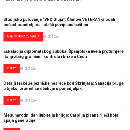
Studijsko putovanje “VRO Oluja”: Članovi VETERAN-a odali
počast braniteljima i obišli povijesnu baštinu
MEĐIMURSKA ŽUPANIJA
09.08.2026.
Eskalacija diplomatskog sukoba: Španjolska uvela protumjere
Italiji zbog graničnih kontrola i krize u Ceuti
VIJESTI
09.08.2026.
Detalji teške željezničke nesreće kod Škrinjara: Sanacija pruge
u tijeku, promet se očekuje u ponedjeljak
VIJESTI
09.08.2026.
Međunarodni dan ljubitelja knjige: Čarolija pisane riječi koja
spaja generacije