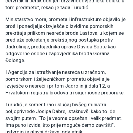
četvrtak ili petak donijeti državnoodvjetničku odluku u
tom predmetu”, rekao je tada Turudić.
Ministarstvo mora, prometa i infrastrukture objavilo je
prošli ponedjeljak izvješće o izvidima pomorskih
prekršaja prilikom nesreće broda Lastova, u kojem se
predlaže pokretanje prekršajnog postupka protiv
Jadrolinije, predsjednika uprave Davida Sopte kao
odgovorne osobe i zapovjednika broda Gorana
Đolonge.
I Agencija za istraživanje nesreća u zračnom,
pomorskom i željezničkom prometu objavila je
izvješće o nesreći i pritom Jadroliniji dala 12, a
Hrvatskom registru brodova tri sigurnosne preporuke.
Turudić je komentirao i slučaj bivšeg ministra
poljoprivrede Josipa Dabre, istaknuvši kako to ide
svojim putem. “To je veoma opsežan i velik predmet.
Ima puno izvida, što prije moguće ćemo završiti”,
ustvrdio je glavni državni odvjetnik.