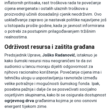
inflatornih pritisaka, rast troškova rada te povećanje
cijena energenata i ostalih ulaznih troškova u
proizvodnji učinili dosadašnji cjenik neodrživim. Ovo
usklađivanje zapravo je nastavak politike najavljene još
u listopadu prošle godine, kada je javnost informirana
o potrebi za postupnim prilagođavanjem tržišnim
realnostima.
Održivost resursa i zaštita građana
Predsjednik Uprave,
Joško Radanović
, istaknuo je
kako šumski resursi nisu neograničeni te da svi
sudionici u lancu moraju dijeliti odgovornost za
njihovo racionalno korištenje. Povećanje cijena ima i
tehničku ulogu u uspostavljanju ravnoteže između
velike potražnje i mogućnosti šumskog fonda. Ipak,
posebna pažnja i dalje će se posvećivati socijalno
osjetljivim skupinama, kako bi se osigurala dostupnost
ogrjevnog drva
građanima kojima je ono osnovni
energent tijekom zime.