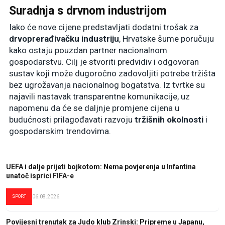
Suradnja s drvnom industrijom
Iako će nove cijene predstavljati dodatni trošak za
drvoprerađivačku industriju
, Hrvatske šume poručuju
kako ostaju pouzdan partner nacionalnom
gospodarstvu. Cilj je stvoriti predvidiv i odgovoran
sustav koji može dugoročno zadovoljiti potrebe tržišta
bez ugrožavanja nacionalnog bogatstva. Iz tvrtke su
najavili nastavak transparentne komunikacije, uz
napomenu da će se daljnje promjene cijena u
budućnosti prilagođavati razvoju
tržišnih okolnosti
i
gospodarskim trendovima.
UEFA i dalje prijeti bojkotom: Nema povjerenja u Infantina
unatoč isprici FIFA-e
SPORT
06.08.2026.
Povijesni trenutak za Judo klub Zrinski: Pripreme u Japanu,