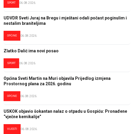
SPORT
06.08.2026.
UDVDR Sveti Juraj na Bregu i mještani odali počast poginulim i
nestalim braniteljima
OPĆINE
06.08.2026.
Zlatko Dalić ima novi posao
SPORT
06.08.2026.
Općina Sveti Martin na Muri objavila Prijedlog izmjena
Prostornog plana za 2026. godinu
OPĆINE
06.08.2026.
USKOK objavio šokantan nalaz o otpadu u Gospiću: Pronađene
“vječne kemikalije”
VIJESTI
06.08.2026.