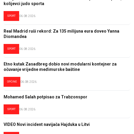
kolijevci judo sporta
SPORT
06.08.2026.
Real Madrid ruši rekord: Za 135 milijuna eura doveo Yanna
Diomandea
SPORT
06.08.2026.
Etno kutak Zasadbreg dobio novi modularni kontejner za
očuvanje vrijedne međimurske baštine
OPĆINE
06.08.2026.
Mohamed Salah potpisao za Trabzonspor
SPORT
06.08.2026.
VIDEO Novi incident navijača Hajduka u Litvi