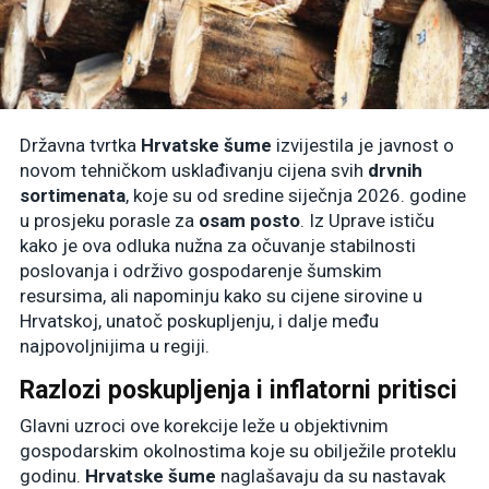
Državna tvrtka
Hrvatske šume
izvijestila je javnost o
novom tehničkom usklađivanju cijena svih
drvnih
sortimenata
, koje su od sredine siječnja 2026. godine
u prosjeku porasle za
osam posto
. Iz Uprave ističu
kako je ova odluka nužna za očuvanje stabilnosti
poslovanja i održivo gospodarenje šumskim
resursima, ali napominju kako su cijene sirovine u
Hrvatskoj, unatoč poskupljenju, i dalje među
najpovoljnijima u regiji.
Razlozi poskupljenja i inflatorni pritisci
Glavni uzroci ove korekcije leže u objektivnim
gospodarskim okolnostima koje su obilježile proteklu
godinu.
Hrvatske šume
naglašavaju da su nastavak