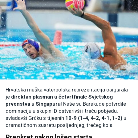
Hrvatska muška vaterpolska reprezentacija osigurala
je
direktan plasman u četvrtfinale Svjetskog
prvenstva u Singapuru
! Naše su Barakude potvrdile
dominaciju u skupini D ostvarivši i treću pobjedu,
svladavši Grčku s tijesnih
10-9 (1-4, 4-2, 4-1, 1-2)
u
dramatičnom susretu posljednjeg, trećeg kola.
Preokret nakon lošeg starta