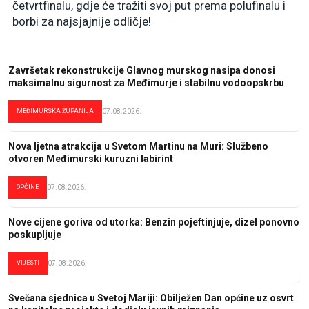
četvrtfinalu, gdje će tražiti svoj put prema polufinalu i
borbi za najsjajnije odličje!
Završetak rekonstrukcije Glavnog murskog nasipa donosi
maksimalnu sigurnost za Međimurje i stabilnu vodoopskrbu
MEĐIMURSKA ŽUPANIJA
07.08.2026.
Nova ljetna atrakcija u Svetom Martinu na Muri: Službeno
otvoren Međimurski kuruzni labirint
OPĆINE
07.08.2026.
Nove cijene goriva od utorka: Benzin pojeftinjuje, dizel ponovno
poskupljuje
VIJESTI
07.08.2026.
Svečana sjednica u Svetoj Mariji: Obilježen Dan općine uz osvrt