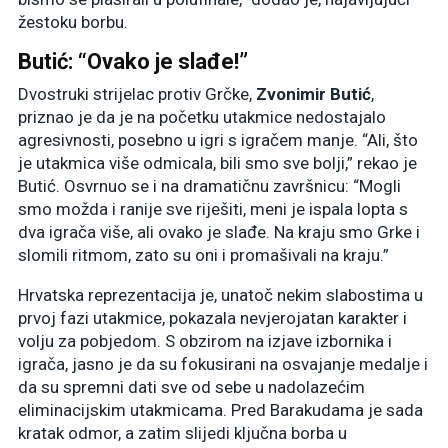
žestoku borbu.
Butić: “Ovako je slađe!”
Dvostruki strijelac protiv Grčke,
Zvonimir Butić
,
priznao je da je na početku utakmice nedostajalo
agresivnosti, posebno u igri s igračem manje. “Ali, što
je utakmica više odmicala, bili smo sve bolji,” rekao je
Butić. Osvrnuo se i na dramatičnu završnicu: “Mogli
smo možda i ranije sve riješiti, meni je ispala lopta s
dva igrača više, ali ovako je slađe. Na kraju smo Grke i
slomili ritmom, zato su oni i promašivali na kraju.”
Hrvatska reprezentacija je, unatoč nekim slabostima u
prvoj fazi utakmice, pokazala nevjerojatan karakter i
volju za pobjedom. S obzirom na izjave izbornika i
igrača, jasno je da su fokusirani na osvajanje medalje i
da su spremni dati sve od sebe u nadolazećim
eliminacijskim utakmicama. Pred Barakudama je sada
kratak odmor, a zatim slijedi ključna borba u