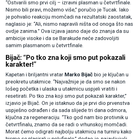
“Ostvarili smo prvi cilj – izravni plasman u četvrtfinale.
Nismo bili pravi, možemo više,” poručio je Tucak. Iako
je pohvalio reakciju momčadi na rezultatski zaostatak,
naglasio je: “Ali, nismo napravili ništa od onoga što nas
ovdje zanima.” Ova izjava jasno daje do znanja da su
ambicije visoke i da se Barakude neće zadovoljiti
samim plasmanom u četvrtfinale.
Bijač: “Po tko zna koji smo put pokazali
karakter!”
Kapetan i briljantni vratar
Marko Bijač
bio je ključan u
preokretu utakmice. “Najvažnije je da smo se nakon
lošeg početka i ulaska u utakmicu uspjeli vratiti i
resetirati. Po tko zna koji smo put pokazali karakter,”
izjavio je Bijač. On je istaknuo da je prvi dio prvenstva
uspješno odrađen i da sada slijede tri dana odmora,
ključna za regeneraciju. “Tko god nam bio protivnik u
četvrtfinalu, znamo da se radi o vrhunskoj momčadi.
Morat ćemo odigrati najbolju utakmicu na turniru kako
bismo se plasirali u polufinale,” dodao je, najavljujući