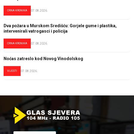
CRNA KRONIKA
07.08.2026.
Dva požara u Murskom Središću: Gorjele gume i plastika,
intervenirali vatrogasci i policija
CRNA KRONIKA
07.08.2026.
Noćas zatreslo kod Novog Vinodolskog
VIJESTI
07.08.2026.