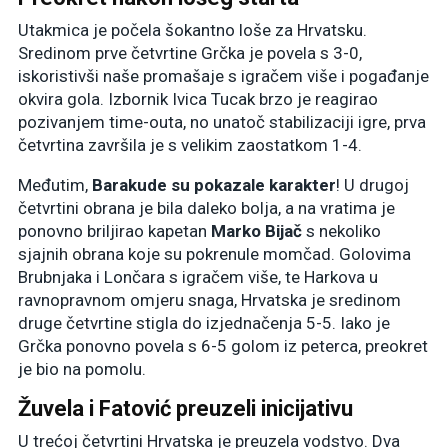
Utakmica je počela šokantno loše za Hrvatsku.
Sredinom prve četvrtine Grčka je povela s 3-0,
iskoristivši naše promašaje s igračem više i pogađanje
okvira gola. Izbornik Ivica Tucak brzo je reagirao
pozivanjem time-outa, no unatoč stabilizaciji igre, prva
četvrtina završila je s velikim zaostatkom 1-4.
Međutim,
Barakude su pokazale karakter
! U drugoj
četvrtini obrana je bila daleko bolja, a na vratima je
ponovno briljirao kapetan
Marko Bijač
s nekoliko
sjajnih obrana koje su pokrenule momčad. Golovima
Brubnjaka i Lončara s igračem više, te Harkova u
ravnopravnom omjeru snaga, Hrvatska je sredinom
druge četvrtine stigla do izjednačenja 5-5. Iako je
Grčka ponovno povela s 6-5 golom iz peterca, preokret
je bio na pomolu.
Žuvela i Fatović preuzeli inicijativu
U trećoj četvrtini Hrvatska je preuzela vodstvo. Dva