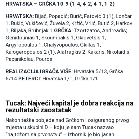
HRVATSKA – GRČKA 10-9 (1-4, 4-2, 4-1, 1-2)
HRVATSKA:
Bijač, Popadić; Burić, Fatović 3 (1), Lončar
1, Bukić, Vukičević, Žuvela 2, Kržić, Vrlić, Butić 2, Harkov
1, Biljaka, Brubnjak 1
GRČKA:
Tzortzatos, Andreadis;
Genidounias 1, Skoumpakis 1, Gkiovetsis 1,
Argyropoulos 1, Chalyvopoulos, Gkillas 1,
Kalogeropoulos 2 (1), Alafragkis 2, Kakaris, Nikolaidis,
Papanikolau, Pouros
REALIZACIJA IGRAČA VIŠE:
Hrvatska 5/13, Grčka
6/14
PETERCI:
Hrvatska 1/1, Grčka 1/1
Tucak: Najveći kapital je dobra reakcija na
rezultatski zaostatak
Nakon teške pobjede nad Grčkom i osiguranog prvog
mjesta u skupini D – koju je sam Tucak nazvao
“najtežom na prvenstvu” – izbornik je bio jasan.