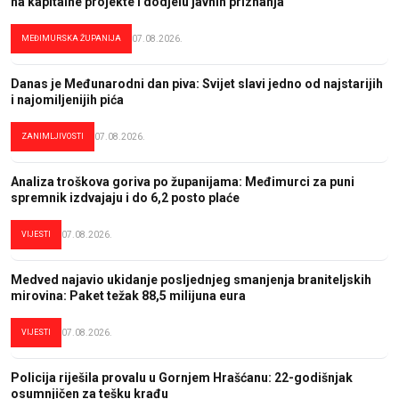
na kapitalne projekte i dodjelu javnih priznanja
MEĐIMURSKA ŽUPANIJA
07.08.2026.
Danas je Međunarodni dan piva: Svijet slavi jedno od najstarijih
i najomiljenijih pića
ZANIMLJIVOSTI
07.08.2026.
Analiza troškova goriva po županijama: Međimurci za puni
spremnik izdvajaju i do 6,2 posto plaće
VIJESTI
07.08.2026.
Medved najavio ukidanje posljednjeg smanjenja braniteljskih
mirovina: Paket težak 88,5 milijuna eura
VIJESTI
07.08.2026.
Policija riješila provalu u Gornjem Hrašćanu: 22-godišnjak
osumnjičen za tešku krađu