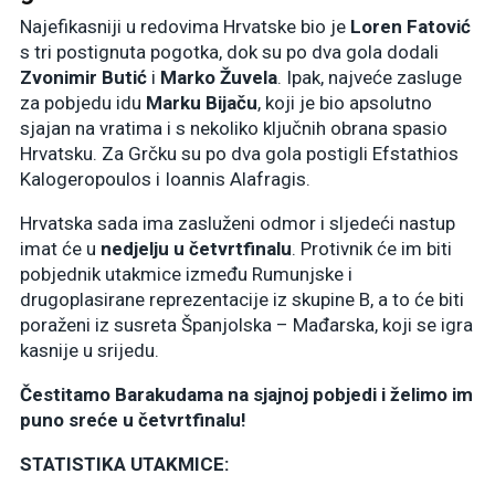
Najefikasniji u redovima Hrvatske bio je
Loren Fatović
s tri postignuta pogotka, dok su po dva gola dodali
Zvonimir Butić
i
Marko Žuvela
. Ipak, najveće zasluge
za pobjedu idu
Marku Bijaču
, koji je bio apsolutno
sjajan na vratima i s nekoliko ključnih obrana spasio
Hrvatsku. Za Grčku su po dva gola postigli Efstathios
Kalogeropoulos i Ioannis Alafragis.
Hrvatska sada ima zasluženi odmor i sljedeći nastup
imat će u
nedjelju u četvrtfinalu
. Protivnik će im biti
pobjednik utakmice između Rumunjske i
drugoplasirane reprezentacije iz skupine B, a to će biti
poraženi iz susreta Španjolska – Mađarska, koji se igra
kasnije u srijedu.
Čestitamo Barakudama na sjajnoj pobjedi i želimo im
puno sreće u četvrtfinalu!
STATISTIKA UTAKMICE: