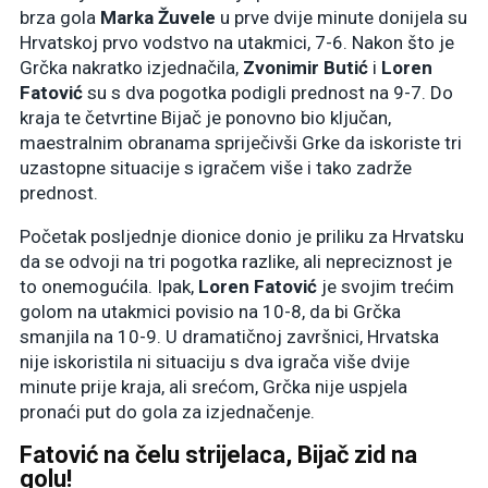
brza gola
Marka Žuvele
u prve dvije minute donijela su
Hrvatskoj prvo vodstvo na utakmici, 7-6. Nakon što je
Grčka nakratko izjednačila,
Zvonimir Butić
i
Loren
Fatović
su s dva pogotka podigli prednost na 9-7. Do
kraja te četvrtine Bijač je ponovno bio ključan,
maestralnim obranama spriječivši Grke da iskoriste tri
uzastopne situacije s igračem više i tako zadrže
prednost.
Početak posljednje dionice donio je priliku za Hrvatsku
da se odvoji na tri pogotka razlike, ali nepreciznost je
to onemogućila. Ipak,
Loren Fatović
je svojim trećim
golom na utakmici povisio na 10-8, da bi Grčka
smanjila na 10-9. U dramatičnoj završnici, Hrvatska
nije iskoristila ni situaciju s dva igrača više dvije
minute prije kraja, ali srećom, Grčka nije uspjela
pronaći put do gola za izjednačenje.
Fatović na čelu strijelaca, Bijač zid na
golu!