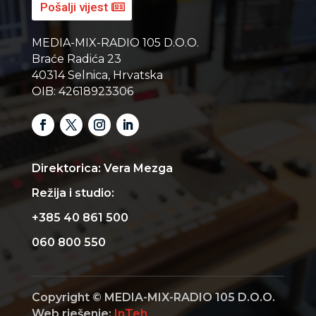
Pošalji vijest
MEDIA-MIX-RADIO 105 D.O.O.
Braće Radića 23
40314 Selnica, Hrvatska
OIB: 42618923306
Direktorica: Vera Mezga
Režija i studio:
+385 40 861 500
060 800 550
Copyright © MEDIA-MIX-RADIO 105 D.O.O.
Web rješenje:
InTeh