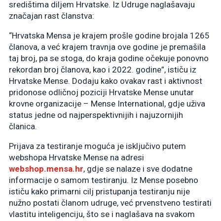
središtima diljem Hrvatske. Iz Udruge naglašavaju
značajan rast članstva:
“Hrvatska Mensa je krajem prošle godine brojala 1265
članova, a već krajem travnja ove godine je premašila
taj broj, pa se stoga, do kraja godine očekuje ponovno
rekordan broj članova, kao i 2022. godine”, ističu iz
Hrvatske Mense. Dodaju kako ovakav rast i aktivnost
pridonose odličnoj poziciji Hrvatske Mense unutar
krovne organizacije – Mense International, gdje uživa
status jedne od najperspektivnijih i najuzornijih
članica.
Prijava za testiranje moguća je isključivo putem
webshopa Hrvatske Mense na adresi
webshop.mensa.hr
, gdje se nalaze i sve dodatne
informacije o samom testiranju. Iz Mense posebno
ističu kako primarni cilj pristupanja testiranju nije
nužno postati članom udruge, već prvenstveno testirati
vlastitu inteligenciju, što se i naglašava na svakom