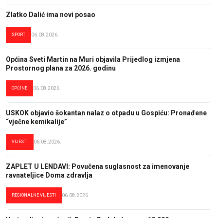
Zlatko Dalić ima novi posao
SPORT
06.08.2026.
Općina Sveti Martin na Muri objavila Prijedlog izmjena
Prostornog plana za 2026. godinu
OPĆINE
06.08.2026.
USKOK objavio šokantan nalaz o otpadu u Gospiću: Pronađene
“vječne kemikalije”
VIJESTI
06.08.2026.
ZAPLET U LENDAVI: Povučena suglasnost za imenovanje
ravnateljice Doma zdravlja
REGIONALNE VIJESTI
06.08.2026.