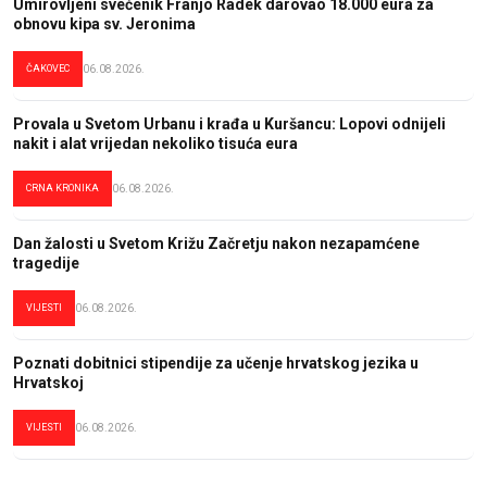
Umirovljeni svećenik Franjo Radek darovao 18.000 eura za
obnovu kipa sv. Jeronima
ČAKOVEC
06.08.2026.
Provala u Svetom Urbanu i krađa u Kuršancu: Lopovi odnijeli
nakit i alat vrijedan nekoliko tisuća eura
CRNA KRONIKA
06.08.2026.
Dan žalosti u Svetom Križu Začretju nakon nezapamćene
tragedije
VIJESTI
06.08.2026.
Poznati dobitnici stipendije za učenje hrvatskog jezika u
Hrvatskoj
VIJESTI
06.08.2026.