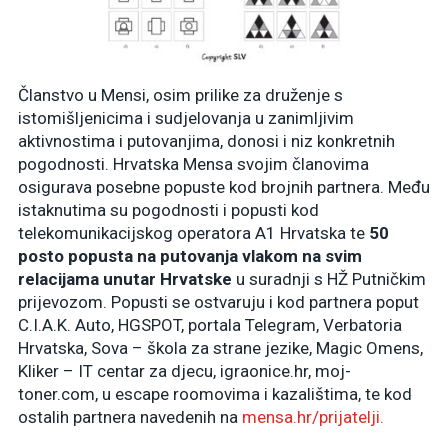
Članstvo u Mensi, osim prilike za druženje s
istomišljenicima i sudjelovanja u zanimljivim
aktivnostima i putovanjima, donosi i niz konkretnih
pogodnosti. Hrvatska Mensa svojim članovima
osigurava posebne popuste kod brojnih partnera. Među
istaknutima su pogodnosti i popusti kod
telekomunikacijskog operatora A1 Hrvatska te
50
posto popusta na putovanja vlakom na svim
relacijama unutar Hrvatske
u suradnji s HŽ Putničkim
prijevozom. Popusti se ostvaruju i kod partnera poput
C.I.A.K. Auto, HGSPOT, portala Telegram, Verbatoria
Hrvatska, Sova – škola za strane jezike, Magic Omens,
Kliker – IT centar za djecu, igraonice.hr, moj-
toner.com, u escape roomovima i kazalištima, te kod
ostalih partnera navedenih na
mensa.hr/prijatelji.