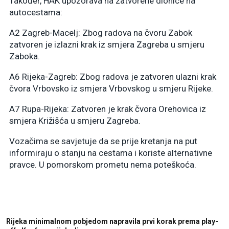
Također, HAK upozorava na zatvorene dionice na
autocestama:
A2 Zagreb-Macelj: Zbog radova na čvoru Zabok
zatvoren je izlazni krak iz smjera Zagreba u smjeru
Zaboka.
A6 Rijeka-Zagreb: Zbog radova je zatvoren ulazni krak
čvora Vrbovsko iz smjera Vrbovskog u smjeru Rijeke.
A7 Rupa-Rijeka: Zatvoren je krak čvora Orehovica iz
smjera Križišća u smjeru Zagreba.
Vozačima se savjetuje da se prije kretanja na put
informiraju o stanju na cestama i koriste alternativne
pravce. U pomorskom prometu nema poteškoća.
Rijeka minimalnom pobjedom napravila prvi korak prema play-