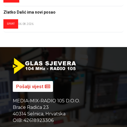
Zlatko Dalić ima novi posao
SPORT
06.08.2026.
Pošalji vijest
MEDIA-MIX-RADIO 105 D.O.O.
Braće Radića 23
40314 Selnica, Hrvatska
OIB: 42618923306