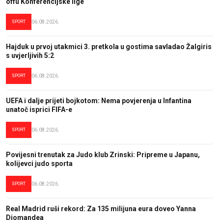
offu Konferencijske lige
SPORT
06.08.2026.
Hajduk u prvoj utakmici 3. pretkola u gostima savladao Žalgiris
s uvjerljivih 5:2
SPORT
06.08.2026.
UEFA i dalje prijeti bojkotom: Nema povjerenja u Infantina
unatoč isprici FIFA-e
SPORT
06.08.2026.
Povijesni trenutak za Judo klub Zrinski: Pripreme u Japanu,
kolijevci judo sporta
SPORT
06.08.2026.
Real Madrid ruši rekord: Za 135 milijuna eura doveo Yanna
Diomandea