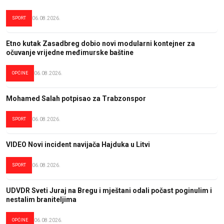
SPORT
06.08.2026.
Etno kutak Zasadbreg dobio novi modularni kontejner za
očuvanje vrijedne međimurske baštine
OPĆINE
06.08.2026.
Mohamed Salah potpisao za Trabzonspor
SPORT
06.08.2026.
VIDEO Novi incident navijača Hajduka u Litvi
SPORT
06.08.2026.
UDVDR Sveti Juraj na Bregu i mještani odali počast poginulim i
nestalim braniteljima
OPĆINE
06.08.2026.