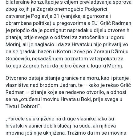
bilateralne konzultacije s ciljem prevladavanja sporova
zbog kojih je Zagreb onemogućio Podgorici
zatvaranje Poglavlja 31 (vanjska, sigurnosna i
obrambena politika) u pregovorima s EU. Grlić Radman
je priopćio da je postignut napredak u dijelu otvorenih
pitanja, prije svega o odšteti za zatočenike u logoru
Morinj, ali je naglasio i da za Hrvatsku nije prihvatljivo
da se gradski bazen u Kotoru zove po Zoranu Džimiju
Gopčeviću, nekadašnjem poznatom vaterpolistu za
kojega Zagreb tvrdi da je bio čuvar u logoru Morinj.
Otvoreno ostaje pitanje granice na moru, kao i pitanje
vlasništva nad brodom Jadran, te – kako je rekao Grlić
Radman – pitanje koje se nedavno otvorilo, a odnosi
se na „otuđenu imovinu Hrvata u Boki, prije svega u
Tivtu i Dobroti“.
„Parcele su uknjižene na druge vlasnike, iako su
hrvatski vlasnici dobili slučaj na sudu, ali njihova
imovina još nije uknjižena. Tražimo da im se imovina