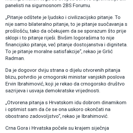
panelisti na sigurnosnom 2BS Forumu.
„Pitanje odštete je ljudsko i civilizacijsko pitanje. To
nije samo bilateralno pitanje, to je pitanje suočavanja s
prošlošću, tako da očekujem da se sporazum što prije
sklopi i to pitanje riješi. Bivšim logorašima to nije
financijsko pitanje, već pitanje dostojanstva i digniteta.
To je pitanje moralne satisfakcije“, rekao je Grlić
Radman.
Da je dogovor dviju strana o dijelu otvorenih pitanja
blizu, potvrdio je crnogorski ministar vanjskih poslova
Ervin Ibrahimović, koji je rekao da crnogorsko društvo
sazrijeva i usvaja demokratske vrijednosti.
„Otvorena pitanja s Hrvatskom idu dobrom dinamikom
i optimist sam da će se ona uskoro okončati na
obostrano zadovoljstvo“, rekao je Ibrahimović.
Crna Gora i Hrvatska počele su krajem siječnja