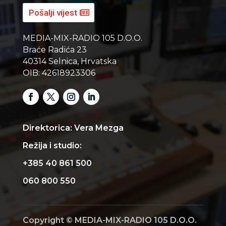
Pošalji vijest
MEDIA-MIX-RADIO 105 D.O.O.
Braće Radića 23
40314 Selnica, Hrvatska
OIB: 42618923306
Direktorica: Vera Mezga
Režija i studio:
+385 40 861 500
060 800 550
Copyright © MEDIA-MIX-RADIO 105 D.O.O.