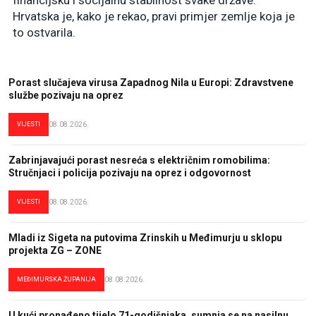
financijsku i socijalnu stabilnost svake države.
Hrvatska je, kako je rekao, pravi primjer zemlje koja je
to ostvarila.
Porast slučajeva virusa Zapadnog Nila u Europi: Zdravstvene
službe pozivaju na oprez
VIJESTI
08.08.2026.
Zabrinjavajući porast nesreća s električnim romobilima:
Stručnjaci i policija pozivaju na oprez i odgovornost
VIJESTI
08.08.2026.
Mladi iz Sigeta na putovima Zrinskih u Međimurju u sklopu
projekta ZG – ZONE
MEĐIMURSKA ŽUPANIJA
08.08.2026.
U kući pronađeno tijelo 71-godišnjaka, sumnja se na nasilnu