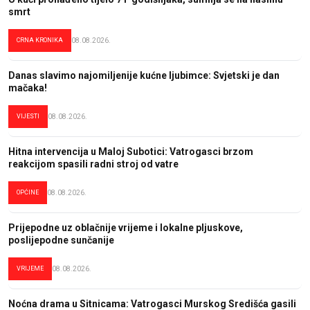
smrt
CRNA KRONIKA
08.08.2026.
Danas slavimo najomiljenije kućne ljubimce: Svjetski je dan
mačaka!
VIJESTI
08.08.2026.
Hitna intervencija u Maloj Subotici: Vatrogasci brzom
reakcijom spasili radni stroj od vatre
OPĆINE
08.08.2026.
Prijepodne uz oblačnije vrijeme i lokalne pljuskove,
poslijepodne sunčanije
VRIJEME
08.08.2026.
Noćna drama u Sitnicama: Vatrogasci Murskog Središća gasili