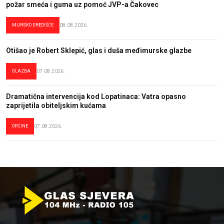
požar smeća i guma uz pomoć JVP-a Čakovec
MURSKO SREDIŠĆE
08.08.2026.
Otišao je Robert Sklepić, glas i duša međimurske glazbe
GLAZBA
07.08.2026.
Dramatična intervencija kod Lopatinaca: Vatra opasno
zaprijetila obiteljskim kućama
OPĆINE
07.08.2026.