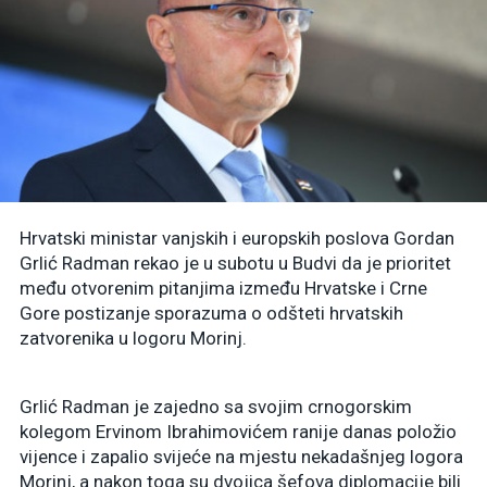
Hrvatski ministar vanjskih i europskih poslova Gordan
Grlić Radman rekao je u subotu u Budvi da je prioritet
među otvorenim pitanjima između Hrvatske i Crne
Gore postizanje sporazuma o odšteti hrvatskih
zatvorenika u logoru Morinj.
Grlić Radman je zajedno sa svojim crnogorskim
kolegom Ervinom Ibrahimovićem ranije danas položio
vijence i zapalio svijeće na mjestu nekadašnjeg logora
Morinj, a nakon toga su dvojica šefova diplomacije bili