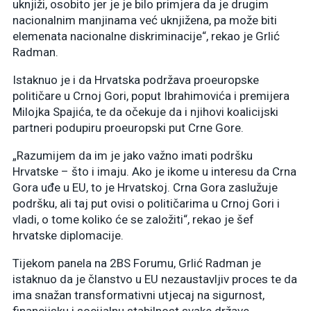
uknjiži, osobito jer je je bilo primjera da je drugim
nacionalnim manjinama već uknjižena, pa može biti
elemenata nacionalne diskriminacije“, rekao je Grlić
Radman.
Istaknuo je i da Hrvatska podržava proeuropske
političare u Crnoj Gori, poput Ibrahimovića i premijera
Milojka Spajića, te da očekuje da i njihovi koalicijski
partneri podupiru proeuropski put Crne Gore.
„Razumijem da im je jako važno imati podršku
Hrvatske – što i imaju. Ako je ikome u interesu da Crna
Gora uđe u EU, to je Hrvatskoj. Crna Gora zaslužuje
podršku, ali taj put ovisi o političarima u Crnoj Gori i
vladi, o tome koliko će se založiti“, rekao je šef
hrvatske diplomacije.
Tijekom panela na 2BS Forumu, Grlić Radman je
istaknuo da je članstvo u EU nezaustavljiv proces te da
ima snažan transformativni utjecaj na sigurnost,