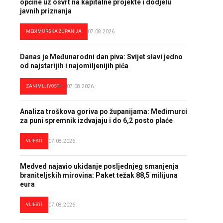
općine uz osvrt na kapitalne projekte i dodjelu
javnih priznanja
MEĐIMURSKA ŽUPANIJA
07.08.2026.
Danas je Međunarodni dan piva: Svijet slavi jedno
od najstarijih i najomiljenijih pića
ZANIMLJIVOSTI
07.08.2026.
Analiza troškova goriva po županijama: Međimurci
za puni spremnik izdvajaju i do 6,2 posto plaće
VIJESTI
07.08.2026.
Medved najavio ukidanje posljednjeg smanjenja
braniteljskih mirovina: Paket težak 88,5 milijuna
eura
VIJESTI
07.08.2026.