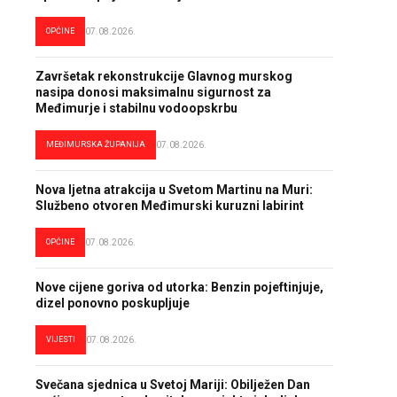
OPĆINE
07.08.2026.
Završetak rekonstrukcije Glavnog murskog
nasipa donosi maksimalnu sigurnost za
Međimurje i stabilnu vodoopskrbu
MEĐIMURSKA ŽUPANIJA
07.08.2026.
Nova ljetna atrakcija u Svetom Martinu na Muri:
Službeno otvoren Međimurski kuruzni labirint
OPĆINE
07.08.2026.
Nove cijene goriva od utorka: Benzin pojeftinjuje,
dizel ponovno poskupljuje
VIJESTI
07.08.2026.
Svečana sjednica u Svetoj Mariji: Obilježen Dan