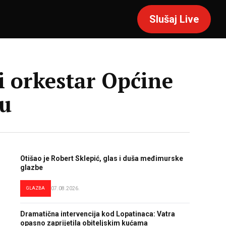
Slušaj Live
i orkestar Općine
nu
Otišao je Robert Sklepić, glas i duša međimurske
glazbe
GLAZBA
07.08.2026.
Dramatična intervencija kod Lopatinaca: Vatra
opasno zaprijetila obiteljskim kućama