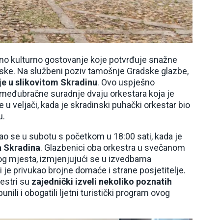
vno kulturno gostovanje koje potvrđuje snažne
atske. Na službeni poziv tamošnje Gradske glazbe,
je u slikovitom Skradinu
. Ovo uspješno
 međubračne suradnje dvaju orkestara koja je
u veljači, kada je skradinski puhački orkestar bio
u.
ao se u subotu s početkom u 18:00 sati, kada je
 Skradina
. Glazbenici oba orkestra u svečanom
g mjesta, izmjenjujući se u izvedbama
je privukao brojne domaće i strane posjetitelje.
estri su
zajednički izveli nekoliko poznatih
nili i obogatili ljetni turistički program ovog