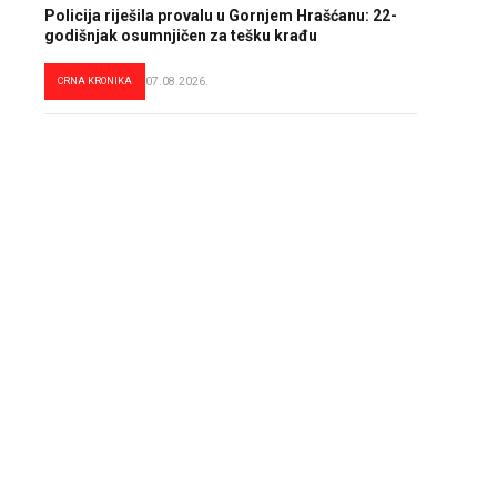
Policija riješila provalu u Gornjem Hrašćanu: 22-
godišnjak osumnjičen za tešku krađu
CRNA KRONIKA
07.08.2026.