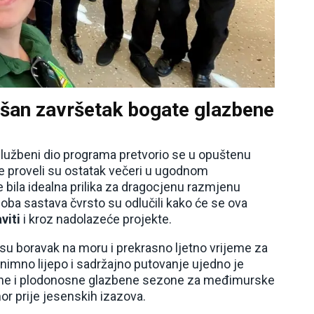
ješan završetak bogate glazbene
službeni dio programa pretvorio se u opuštenu
le proveli su ostatak večeri u ugodnom
 bila idealna prilika za dragocjenu razmjenu
oba sastava čvrsto su odlučili kako će se ova
viti
i kroz nadolazeće projekte.
 su boravak na moru i prekrasno ljetno vrijeme za
znimno lijepo i sadržajno putovanje ujedno je
porne i plodonosne glazbene sezone za međimurske
or prije jesenskih izazova.