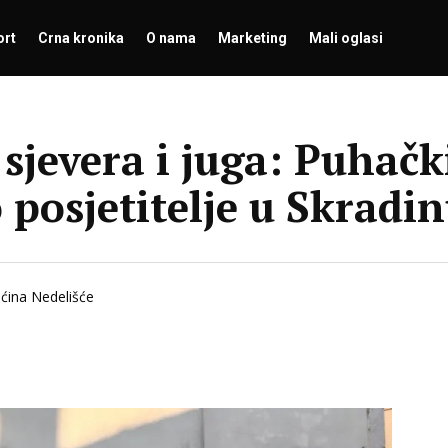
ort
Crna kronika
O nama
Marketing
Mali oglasi
sjevera i juga: Puhačk
 posjetitelje u Skradi
ćina Nedelišće