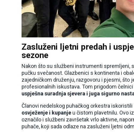
Zasluženi ljetni predah i usp
sezone
Nakon što su službeni instrumenti spremljeni, 
pučku svečanost. Glazbenici s kontinenta i oba
zajedničkom druženju, razgovoru i pjesmi, što je
profesionalnih iskustava. Tom prigodom čelnici 
uspješna suradnja sjevera i juga sigurno nasta
Članovi nedelskog puhačkog orkestra iskoristili
osvježenje i kupanje
u čistom plavetnilu. Ovo i
označilo i službeni završetak vrlo aktivne, na
puhače, koji sada odlaze na zasluženi ljetni odm