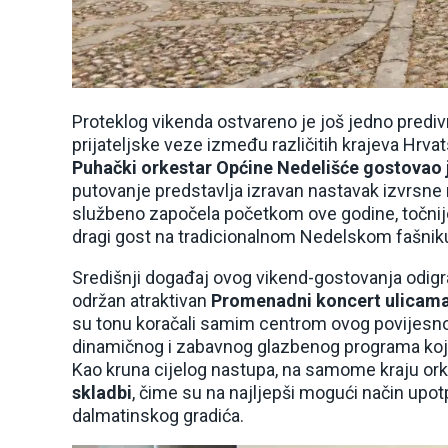
Proteklog vikenda ostvareno je još jedno predi
prijateljske veze između različitih krajeva Hrv
Puhački orkestar Općine Nedelišće gostovao 
putovanje predstavlja izravan nastavak izvrsne
službeno započela početkom ove godine, točnije 
dragi gost na tradicionalnom Nedelskom fašnik
Središnji događaj ovog vikend-gostovanja odigr
održan atraktivan
Promenadni koncert ulicama
su tonu koračali samim centrom ovog povijesno
dinamičnog i zabavnog glazbenog programa koji 
Kao kruna cijelog nastupa, na samome kraju ork
skladbi
, čime su na najljepši mogući način upotpu
dalmatinskog gradića.