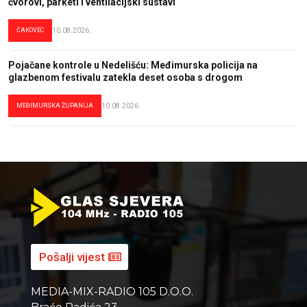
čvorovi, parketi i ventilacijski sustavi
ČAKOVEC
10.08.2026.
Pojačane kontrole u Nedelišću: Međimurska policija na
glazbenom festivalu zatekla deset osoba s drogom
MEĐIMURSKA ŽUPANIJA
10.08.2026.
Pošalji vijest
MEDIA-MIX-RADIO 105 D.O.O.