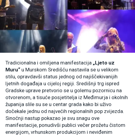
Tradicionalna i omiljena manifestacija
„Ljeto uz
Muru“
u Murskom Središću nastavila se u velikom
stilu, opravdavši status jednog od najiščekivanijih
ljetnih događaja u cijeloj regiji. Središnji trg ispred
Gradske uprave pretvorio se u golemu pozornicu na
otvorenom, a tisuće posjetitelja iz Međimurja i okolnih
županija slile su se u centar grada kako bi uživo
dočekale jednu od najvećih regionalnih pop zvijezda.
Sinoćnji nastup pokazao je svu snagu ove
manifestacije, ponudivši publici večer prožetu čistom
energijom, vrhunskom produkcijom i neviđenim