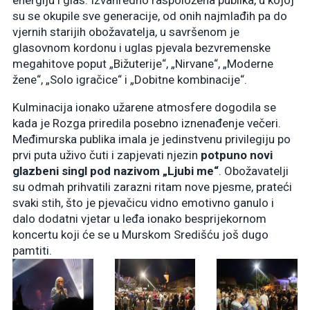
su se okupile sve generacije, od onih najmlađih pa do
vjernih starijih obožavatelja, u savršenom je
glasovnom kordonu i uglas pjevala bezvremenske
megahitove poput „Bižuterije“, „Nirvane“, „Moderne
žene“, „Solo igračice“ i „Dobitne kombinacije“.
Kulminacija ionako užarene atmosfere dogodila se
kada je Rozga priredila posebno iznenađenje večeri.
Međimurska publika imala je jedinstvenu privilegiju po
prvi puta uživo čuti i zapjevati njezin
potpuno novi
glazbeni singl pod nazivom „Ljubi me“
. Obožavatelji
su odmah prihvatili zarazni ritam nove pjesme, prateći
svaki stih, što je pjevačicu vidno emotivno ganulo i
dalo dodatni vjetar u leđa ionako besprijekornom
koncertu koji će se u Murskom Središću još dugo
pamtiti.