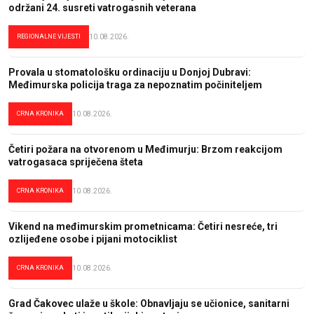
održani 24. susreti vatrogasnih veterana
REGIONALNE VIJESTI
10.08.2026.
Provala u stomatološku ordinaciju u Donjoj Dubravi:
Međimurska policija traga za nepoznatim počiniteljem
CRNA KRONIKA
10.08.2026.
Četiri požara na otvorenom u Međimurju: Brzom reakcijom
vatrogasaca spriječena šteta
CRNA KRONIKA
10.08.2026.
Vikend na međimurskim prometnicama: Četiri nesreće, tri
ozlijeđene osobe i pijani motociklist
CRNA KRONIKA
10.08.2026.
Grad Čakovec ulaže u škole: Obnavljaju se učionice, sanitarni