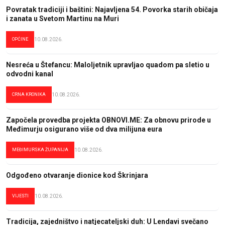
Povratak tradiciji i baštini: Najavljena 54. Povorka starih običaja
i zanata u Svetom Martinu na Muri
OPĆINE
10.08.2026.
Nesreća u Štefancu: Maloljetnik upravljao quadom pa sletio u
odvodni kanal
CRNA KRONIKA
10.08.2026.
Započela provedba projekta OBNOVI.ME: Za obnovu prirode u
Međimurju osigurano više od dva milijuna eura
MEĐIMURSKA ŽUPANIJA
10.08.2026.
Odgođeno otvaranje dionice kod Škrinjara
VIJESTI
10.08.2026.
Tradicija, zajedništvo i natjecateljski duh: U Lendavi svečano