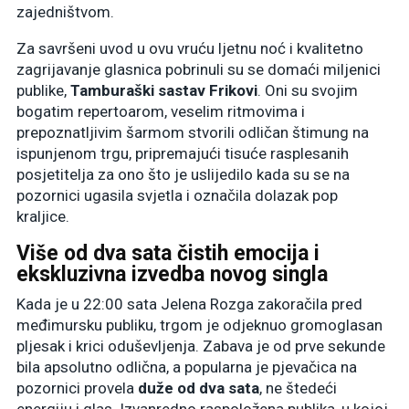
zajedništvom.
Za savršeni uvod u ovu vruću ljetnu noć i kvalitetno
zagrijavanje glasnica pobrinuli su se domaći miljenici
publike,
Tamburaški sastav Frikovi
. Oni su svojim
bogatim repertoarom, veselim ritmovima i
prepoznatljivim šarmom stvorili odličan štimung na
ispunjenom trgu, pripremajući tisuće rasplesanih
posjetitelja za ono što je uslijedilo kada su se na
pozornici ugasila svjetla i označila dolazak pop
kraljice.
Više od dva sata čistih emocija i
ekskluzivna izvedba novog singla
Kada je u 22:00 sata Jelena Rozga zakoračila pred
međimursku publiku, trgom je odjeknuo gromoglasan
pljesak i krici oduševljenja. Zabava je od prve sekunde
bila apsolutno odlična, a popularna je pjevačica na
pozornici provela
duže od dva sata
, ne štedeći
energiju i glas. Izvanredno raspoložena publika, u kojoj