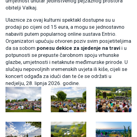
umjetnost unutar jedinstvenog pejzažnog prostora
obitelji Valkaj.
Ulaznice za ovaj kulturni spektakl dostupne su u
prodaji po cijeni od 15 eura, a mogu se jednostavno
nabaviti putem popularnog online sustava Entrio.
Organizatori upućuju otvoren poziv svim posjetiteljima
da sa sobom
ponesu dekice za sjedenje na travi
i u
potpunosti se prepuste čarobnom spoju vrhunske
glazbe, umjetnosti i netaknute međimurske prirode. U
slučaju nepovoljnih vremenskih uvjeta ili kiše, cijeli se
koncert odgađa za idući dan te će se održati u
nedjelju, 28. lipnja 2026. godine.