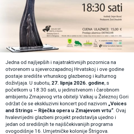
Jedna od najljepših i najatraktivnijih pozornica na
otvorenom u sjeverozapadnoj Hrvatskoj i ove godine
postaje središte vrhunskog glazbenog i kulturnog
doživljaja. U subotu,
27. lipnja 2026. godine
, s
početkom u 18:30 sati, u jedinstvenom i čarobnom
ambijentu Zmajevog vrta obitelji Valkaj u Železnoj Gori
održat će se ekskluzivni koncert pod nazivom
„Voices
and Strings – Riječka opera u Zmajevom vrtu“
. Ovaj
hvalevrijedni glazbeni projekt predstavlja ujedno i
jedan od središnjih te najiščekivanijih programa
ovogodišnje 16. Umjetničke kolonije Štrigova.