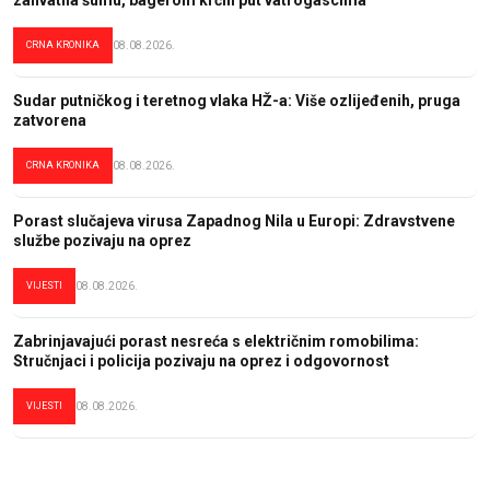
zahvatila šumu, bagerom krčili put vatrogascima
CRNA KRONIKA
08.08.2026.
Sudar putničkog i teretnog vlaka HŽ-a: Više ozlijeđenih, pruga
zatvorena
CRNA KRONIKA
08.08.2026.
Porast slučajeva virusa Zapadnog Nila u Europi: Zdravstvene
službe pozivaju na oprez
VIJESTI
08.08.2026.
Zabrinjavajući porast nesreća s električnim romobilima:
Stručnjaci i policija pozivaju na oprez i odgovornost
VIJESTI
08.08.2026.