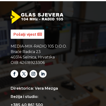
Pošalji vijest
MEDIA-MIX-RADIO 105 D.O.O.
Braće Radića 23
40314 Selnica, Hrvatska
OIB: 42618923306
Direktorica: Vera Mezga
Režija i studio:
+385 40 861 500