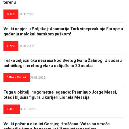
terenu
SPORT
08.08.2026.
Veliki uspjeh u Poljskoj: Anamarija Turk viceprvakinja Europe u
gađanju malokalibarskom puškom!
SPORT
08.08.2026.
Teška željeznička nesreća kod Svetog Ivana Žabnog: U sudaru
putničkog i teretnog vlaka ozlijeđeno 20 osoba
CRNA KRONIKA
08.08.2026.
Tuga u obitelji nogometne legende: Preminuo Jorge Messi,
otac i ključna figura u karijeri Lionela Messija
VIJESTI
08.08.2026.
Veliki požar u okolici Gornjeg Hrašćana: Vatra sa smeća