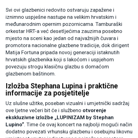
Svi ovi glazbenici redovito ostvaruju zapažene i
iznimno uspješne nastupe na velikim hrvatskim i
međunarodnim opernim pozornicama. Tamburaški
orkestar HRT-a već desetljećima zauzima posebno
mjesto na sceni kao jedan od najvažnijih čuvara i
promotora nacionalne glazbene tradicije, dok dirigent
Matija Fortuna pripada novoj generaciji istaknutih
hrvatskih glazbenika koji s lakoćom i uspjehom
povezuju strogu klasičnu glazbu s domaćom
glazbenom baštinom.
Izložba Stephana Lupina i praktične
informacije za posjetitelje
Uz slušne užitke, poseban vizualni i umjetnički sadržaj
ove ljetne večeri bit će i službeno
otvorenje
ekskluzivne izložbe „LUPINIZAM by Stephan
Lupino“
. Time će ovaj koncert na najbolji mogući način
dodatno povezati vrhunsku glazbenu i osebujnu likovnu