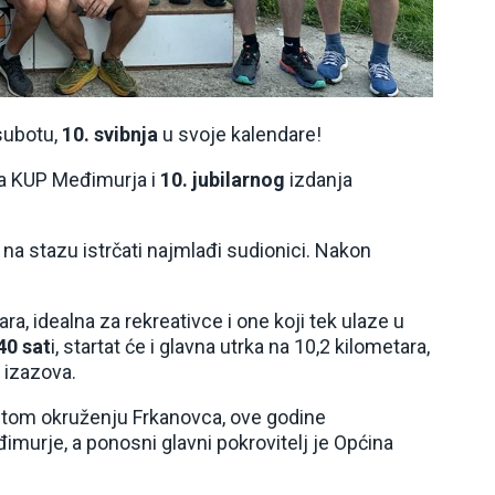
 subotu,
10. svibnja
u svoje kalendare!
za KUP Međimurja i
10. jubilarnog
izdanja
e na stazu istrčati najmlađi sudionici. Nakon
ara, idealna za rekreativce i one koji tek ulaze u
40 sat
i, startat će i glavna utrka na 10,2 kilometara,
 izazova.
vitom okruženju Frkanovca, ove godine
imurje, a ponosni glavni pokrovitelj je Općina