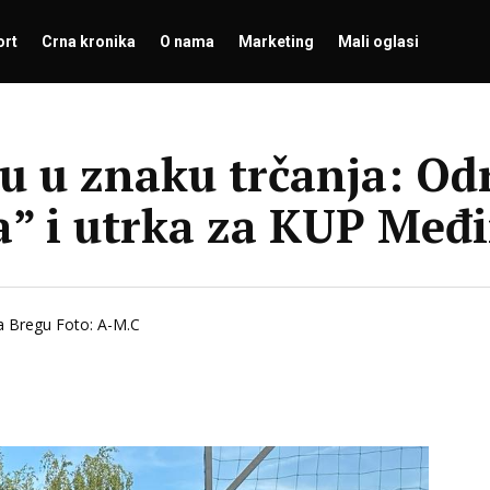
ort
Crna kronika
O nama
Marketing
Mali oglasi
u u znaku trčanja: Odr
” i utrka za KUP Međ
na Bregu Foto: A-M.C