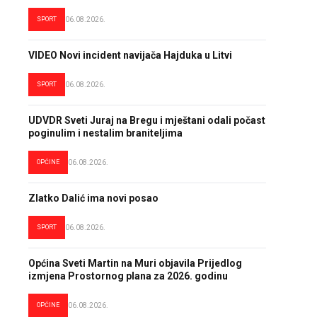
SPORT
06.08.2026.
VIDEO Novi incident navijača Hajduka u Litvi
SPORT
06.08.2026.
UDVDR Sveti Juraj na Bregu i mještani odali počast
poginulim i nestalim braniteljima
OPĆINE
06.08.2026.
Zlatko Dalić ima novi posao
SPORT
06.08.2026.
Općina Sveti Martin na Muri objavila Prijedlog
izmjena Prostornog plana za 2026. godinu
OPĆINE
06.08.2026.