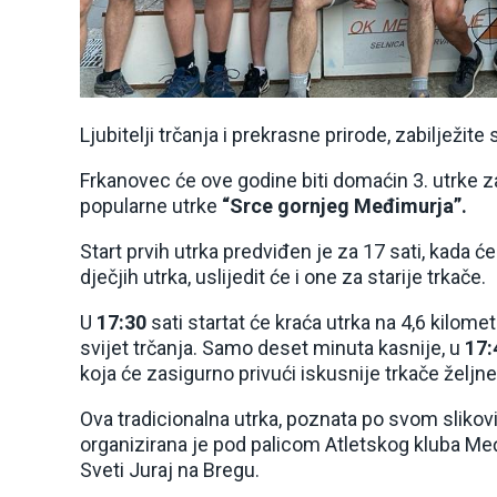
Ljubitelji trčanja i prekrasne prirode, zabilježite
Frkanovec će ove godine biti domaćin 3. utrke 
popularne utrke
“Srce gornjeg Međimurja”.
Start prvih utrka predviđen je za 17 sati, kada ć
dječjih utrka, uslijedit će i one za starije trkače.
U
17:30
sati startat će kraća utrka na 4,6 kilomet
svijet trčanja. Samo deset minuta kasnije, u
17:
koja će zasigurno privući iskusnije trkače željne
Ova tradicionalna utrka, poznata po svom sliko
organizirana je pod palicom Atletskog kluba Međ
Sveti Juraj na Bregu.