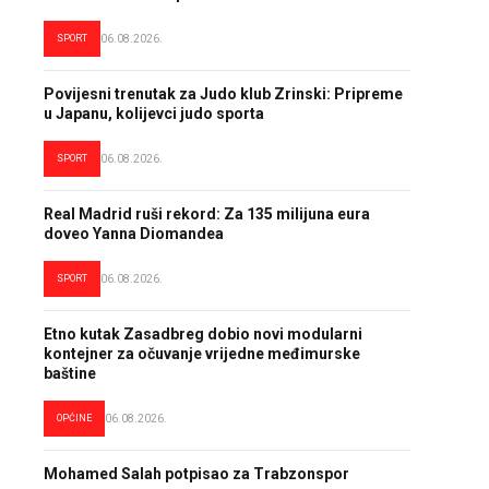
SPORT
06.08.2026.
Povijesni trenutak za Judo klub Zrinski: Pripreme
u Japanu, kolijevci judo sporta
SPORT
06.08.2026.
Real Madrid ruši rekord: Za 135 milijuna eura
doveo Yanna Diomandea
SPORT
06.08.2026.
Etno kutak Zasadbreg dobio novi modularni
kontejner za očuvanje vrijedne međimurske
baštine
OPĆINE
06.08.2026.
Mohamed Salah potpisao za Trabzonspor