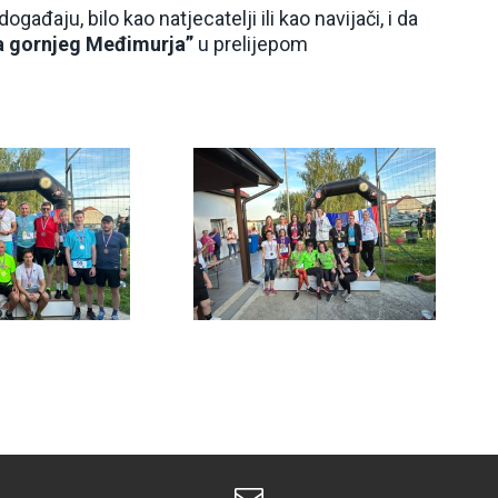
đaju, bilo kao natjecatelji ili kao navijači, i da
a gornjeg Međimurja”
u prelijepom