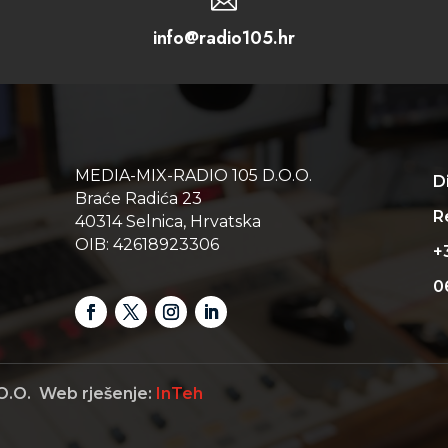

info@radio105.hr
MEDIA-MIX-RADIO 105 D.O.O.
D
Braće Radića 23
Re
40314 Selnica, Hrvatska
OIB: 42618923306
+
0
O.O. Web rješenje:
InTeh