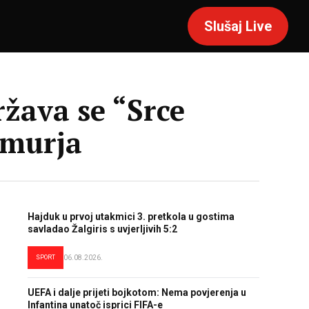
Slušaj Live
žava se “Srce
imurja
Hajduk u prvoj utakmici 3. pretkola u gostima
savladao Žalgiris s uvjerljivih 5:2
SPORT
06.08.2026.
UEFA i dalje prijeti bojkotom: Nema povjerenja u
Infantina unatoč isprici FIFA-e