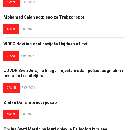
OPĆINE
06.08.2026.
Mohamed Salah potpisao za Trabzonspor
SPORT
06.08.2026.
VIDEO Novi incident navijača Hajduka u Litvi
SPORT
06.08.2026.
UDVDR Sveti Juraj na Bregu i mještani odali počast poginulim i
nestalim braniteljima
OPĆINE
06.08.2026.
Zlatko Dalić ima novi posao
SPORT
06.08.2026.
Općina Sveti Martin na Muri objavila Prijedlog izmjena