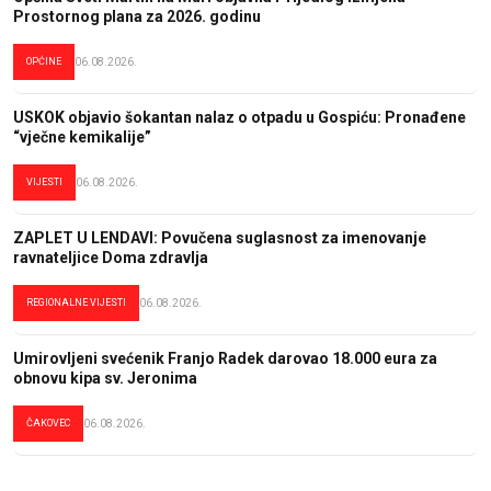
Prostornog plana za 2026. godinu
OPĆINE
06.08.2026.
USKOK objavio šokantan nalaz o otpadu u Gospiću: Pronađene
“vječne kemikalije”
VIJESTI
06.08.2026.
ZAPLET U LENDAVI: Povučena suglasnost za imenovanje
ravnateljice Doma zdravlja
REGIONALNE VIJESTI
06.08.2026.
Umirovljeni svećenik Franjo Radek darovao 18.000 eura za
obnovu kipa sv. Jeronima
ČAKOVEC
06.08.2026.