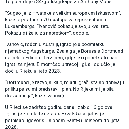
To potvrđuje i 34-godišnji kapetan Anthony Moris.
“Stigao je iz Hrvatske s velikim europskim iskustvom”,
kaže taj vratar sa 70 nastupa za reprezentaciju
Luksemburga. “Ivanović pokazuje svoju kvalitetu.
Pokazuje i želju za napretkom”, dodaje.
Ivanović, rođen u Austriji, igrao je u podmlatku
njemačkog Augsburga. Zvala ga je Borussia Dortmund
na čelu s Edinom Terzićem, gdje je u početku trebao
igrati za njenu B momčad u trećoj ligi, ali odlučio je
doći u Rijeku u ljeto 2023.
“Dortmund je razvojni klub, mladi igrači stalno dobivaju
priliku pa su mi predstavili plan. No Rijeka mi je bila
draža opcija”, kaže Ivanović.
U Rijeci se zadržao godinu dana i zabio 16 golova.
Igrao je za mlade uzraste Hrvatske, a ljetos je
potpisao ugovor s Unionom Saint-Gilloiseom do ljeta
2028.