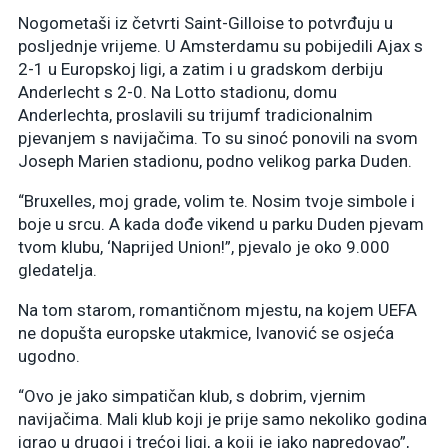
Nogometaši iz četvrti Saint-Gilloise to potvrđuju u
posljednje vrijeme. U Amsterdamu su pobijedili Ajax s
2-1 u Europskoj ligi, a zatim i u gradskom derbiju
Anderlecht s 2-0. Na Lotto stadionu, domu
Anderlechta, proslavili su trijumf tradicionalnim
pjevanjem s navijačima. To su sinoć ponovili na svom
Joseph Marien stadionu, podno velikog parka Duden.
“Bruxelles, moj grade, volim te. Nosim tvoje simbole i
boje u srcu. A kada dođe vikend u parku Duden pjevam
tvom klubu, ‘Naprijed Union!”, pjevalo je oko 9.000
gledatelja.
Na tom starom, romantičnom mjestu, na kojem UEFA
ne dopušta europske utakmice, Ivanović se osjeća
ugodno.
“Ovo je jako simpatičan klub, s dobrim, vjernim
navijačima. Mali klub koji je prije samo nekoliko godina
igrao u drugoj i trećoj ligi, a koji je jako napredovao”,