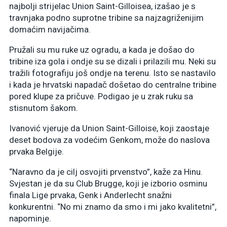
najbolji strijelac Union Saint-Gilloisea, izašao je s
travnjaka podno suprotne tribine sa najzagriženijim
domaćim navijačima.
Pružali su mu ruke uz ogradu, a kada je došao do
tribine iza gola i ondje su se dizali i prilazili mu. Neki su
tražili fotografiju još ondje na terenu. Isto se nastavilo
i kada je hrvatski napadač došetao do centralne tribine
pored klupe za pričuve. Podigao je u zrak ruku sa
stisnutom šakom.
Ivanović vjeruje da Union Saint-Gilloise, koji zaostaje
deset bodova za vodećim Genkom, može do naslova
prvaka Belgije.
“Naravno da je cilj osvojiti prvenstvo”, kaže za Hinu.
Svjestan je da su Club Brugge, koji je izborio osminu
finala Lige prvaka, Genk i Anderlecht snažni
konkurentni. “No mi znamo da smo i mi jako kvalitetni”,
napominje.