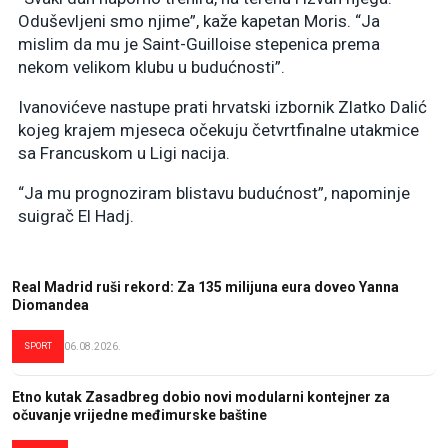
Oduševljeni smo njime”, kaže kapetan Moris. “Ja
mislim da mu je Saint-Guilloise stepenica prema
nekom velikom klubu u budućnosti”.
Ivanovićeve nastupe prati hrvatski izbornik Zlatko Dalić
kojeg krajem mjeseca očekuju četvrtfinalne utakmice
sa Francuskom u Ligi nacija.
“Ja mu prognoziram blistavu budućnost”, napominje
suigrač El Hadj.
Real Madrid ruši rekord: Za 135 milijuna eura doveo Yanna
Diomandea
SPORT
06.08.2026.
Etno kutak Zasadbreg dobio novi modularni kontejner za
očuvanje vrijedne međimurske baštine