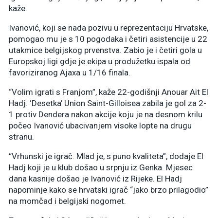
kaže.
Ivanović, koji se nada pozivu u reprezentaciju Hrvatske,
pomogao mu je s 10 pogodaka i četiri asistencije u 22
utakmice belgijskog prvenstva. Zabio je i četiri gola u
Europskoj ligi gdje je ekipa u produžetku ispala od
favoriziranog Ajaxa u 1/16 finala.
“Volim igrati s Franjom”, kaže 22-godišnji Anouar Ait El
Hadj. ‘Desetka’ Union Saint-Gilloisea zabila je gol za 2-
1 protiv Dendera nakon akcije koju je na desnom krilu
počeo Ivanović ubacivanjem visoke lopte na drugu
stranu.
“Vrhunski je igrač. Mlad je, s puno kvaliteta”, dodaje El
Hadj koji je u klub došao u srpnju iz Genka. Mjesec
dana kasnije došao je Ivanović iz Rijeke. El Hadj
napominje kako se hrvatski igrač “jako brzo prilagodio”
na momčad i belgijski nogomet.