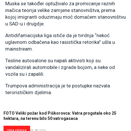
Muska se također optuživalo za promicanje raznih
inačica teorija velike zamjene stanovništva, prema
kojoj imigranti oduzimaju moć domaćem stanovništvu
u SAD-u i drugdje.
Antidifamacijska liga ističe da je tvrdnja “nekoć
uglavnom odbačena kao rasistička retorika” ušla u
mainstream.
Tesline autosalone su napali aktivisti koji su
vandalizirali automobile i zgrade bojom, a neke od
vozila su i zapalili.
Trumpova administracija je te postupke nazvala
terorističkim djelima.
FOTO Veliki požar kod Piškorovca: Vatra progutala oko 25
hektara, na terenu bilo 50 vatrogasaca
CRNA KRONIKA
05.08.2026.