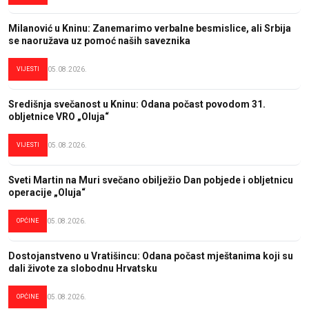
Milanović u Kninu: Zanemarimo verbalne besmislice, ali Srbija
se naoružava uz pomoć naših saveznika
VIJESTI
05.08.2026.
Središnja svečanost u Kninu: Odana počast povodom 31.
obljetnice VRO „Oluja“
VIJESTI
05.08.2026.
Sveti Martin na Muri svečano obilježio Dan pobjede i obljetnicu
operacije „Oluja“
OPĆINE
05.08.2026.
Dostojanstveno u Vratišincu: Odana počast mještanima koji su
dali živote za slobodnu Hrvatsku
OPĆINE
05.08.2026.