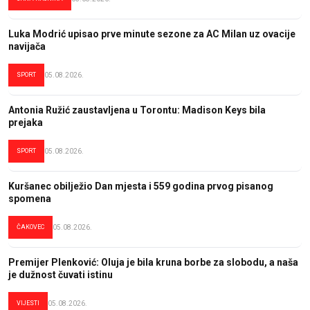
Luka Modrić upisao prve minute sezone za AC Milan uz ovacije
navijača
SPORT
05.08.2026.
Antonia Ružić zaustavljena u Torontu: Madison Keys bila
prejaka
SPORT
05.08.2026.
Kuršanec obilježio Dan mjesta i 559 godina prvog pisanog
spomena
ČAKOVEC
05.08.2026.
Premijer Plenković: Oluja je bila kruna borbe za slobodu, a naša
je dužnost čuvati istinu
VIJESTI
05.08.2026.