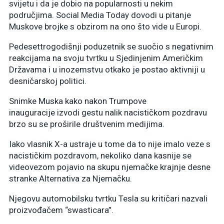
svijetu i da je dobio na popularnosti u nekim
područjima. Social Media Today dovodi u pitanje
Muskove brojke s obzirom na ono što vide u Europi.
Pedesettrogodišnji poduzetnik se suočio s negativnim
reakcijama na svoju tvrtku u Sjedinjenim Američkim
Državama i u inozemstvu otkako je postao aktivniji u
desničarskoj politici.
Snimke Muska kako nakon Trumpove
inauguracije izvodi gestu nalik nacističkom pozdravu
brzo su se proširile društvenim medijima.
Iako vlasnik X-a ustraje u tome da to nije imalo veze s
nacističkim pozdravom, nekoliko dana kasnije se
videovezom pojavio na skupu njemačke krajnje desne
stranke Alternativa za Njemačku.
Njegovu automobilsku tvrtku Tesla su kritičari nazvali
proizvođačem “swasticara”.