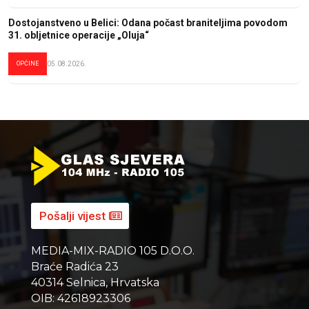
Dostojanstveno u Belici: Odana počast braniteljima povodom
31. obljetnice operacije „Oluja“
OPĆINE
05.08.2026.
Pošalji vijest
MEDIA-MIX-RADIO 105 D.O.O.
Braće Radića 23
40314 Selnica, Hrvatska
OIB: 42618923306