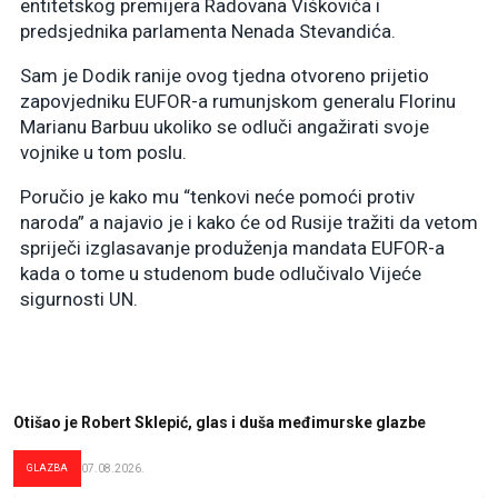
entitetskog premijera Radovana Viškovića i
predsjednika parlamenta Nenada Stevandića.
Sam je Dodik ranije ovog tjedna otvoreno prijetio
zapovjedniku EUFOR-a rumunjskom generalu Florinu
Marianu Barbuu ukoliko se odluči angažirati svoje
vojnike u tom poslu.
Poručio je kako mu “tenkovi neće pomoći protiv
naroda” a najavio je i kako će od Rusije tražiti da vetom
spriječi izglasavanje produženja mandata EUFOR-a
kada o tome u studenom bude odlučivalo Vijeće
sigurnosti UN.
Otišao je Robert Sklepić, glas i duša međimurske glazbe
GLAZBA
07.08.2026.