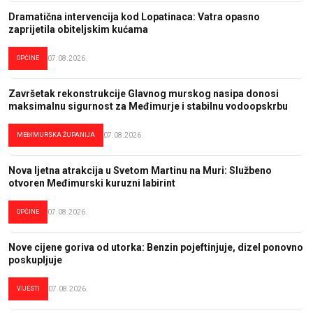
Dramatična intervencija kod Lopatinaca: Vatra opasno
zaprijetila obiteljskim kućama
OPĆINE
07.08.2026.
Završetak rekonstrukcije Glavnog murskog nasipa donosi
maksimalnu sigurnost za Međimurje i stabilnu vodoopskrbu
MEĐIMURSKA ŽUPANIJA
07.08.2026.
Nova ljetna atrakcija u Svetom Martinu na Muri: Službeno
otvoren Međimurski kuruzni labirint
OPĆINE
07.08.2026.
Nove cijene goriva od utorka: Benzin pojeftinjuje, dizel ponovno
poskupljuje
VIJESTI
07.08.2026.