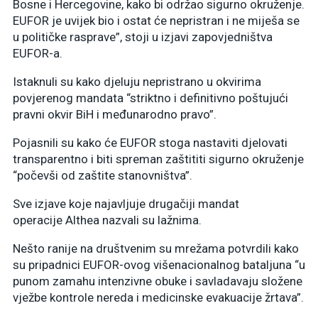
Bosne i Hercegovine, kako bi održao sigurno okruženje.
EUFOR je uvijek bio i ostat će nepristran i ne miješa se
u političke rasprave”, stoji u izjavi zapovjedništva
EUFOR-a.
Istaknuli su kako djeluju nepristrano u okvirima
povjerenog mandata “striktno i definitivno poštujući
pravni okvir BiH i međunarodno pravo”.
Pojasnili su kako će EUFOR stoga nastaviti djelovati
transparentno i biti spreman zaštititi sigurno okruženje
“počevši od zaštite stanovništva”.
Sve izjave koje najavljuje drugačiji mandat
operacije Althea nazvali su lažnima.
Nešto ranije na društvenim su mrežama potvrdili kako
su pripadnici EUFOR-ovog višenacionalnog bataljuna “u
punom zamahu intenzivne obuke i savladavaju složene
vježbe kontrole nereda i medicinske evakuacije žrtava”.