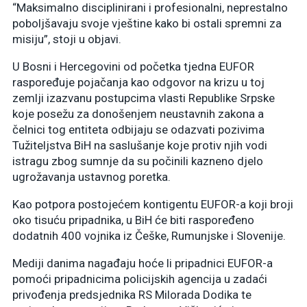
“Maksimalno disciplinirani i profesionalni, neprestalno
poboljšavaju svoje vještine kako bi ostali spremni za
misiju”, stoji u objavi.
U Bosni i Hercegovini od početka tjedna EUFOR
raspoređuje pojačanja kao odgovor na krizu u toj
zemlji izazvanu postupcima vlasti Republike Srpske
koje posežu za donošenjem neustavnih zakona a
čelnici tog entiteta odbijaju se odazvati pozivima
Tužiteljstva BiH na saslušanje koje protiv njih vodi
istragu zbog sumnje da su počinili kazneno djelo
ugrožavanja ustavnog poretka.
Kao potpora postojećem kontigentu EUFOR-a koji broji
oko tisuću pripadnika, u BiH će biti raspoređeno
dodatnih 400 vojnika iz Češke, Rumunjske i Slovenije.
Mediji danima nagađaju hoće li pripadnici EUFOR-a
pomoći pripadnicima policijskih agencija u zadaći
privođenja predsjednika RS Milorada Dodika te