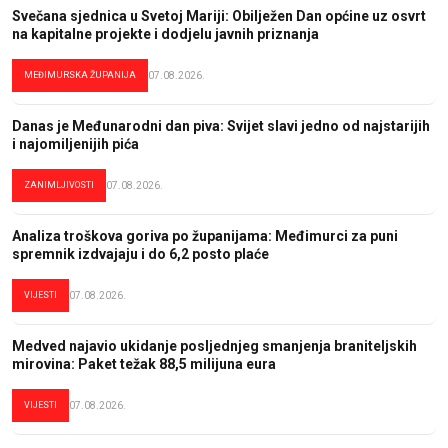
Svečana sjednica u Svetoj Mariji: Obilježen Dan općine uz osvrt
na kapitalne projekte i dodjelu javnih priznanja
MEĐIMURSKA ŽUPANIJA
07.08.2026.
Danas je Međunarodni dan piva: Svijet slavi jedno od najstarijih
i najomiljenijih pića
ZANIMLJIVOSTI
07.08.2026.
Analiza troškova goriva po županijama: Međimurci za puni
spremnik izdvajaju i do 6,2 posto plaće
VIJESTI
07.08.2026.
Medved najavio ukidanje posljednjeg smanjenja braniteljskih
mirovina: Paket težak 88,5 milijuna eura
VIJESTI
07.08.2026.