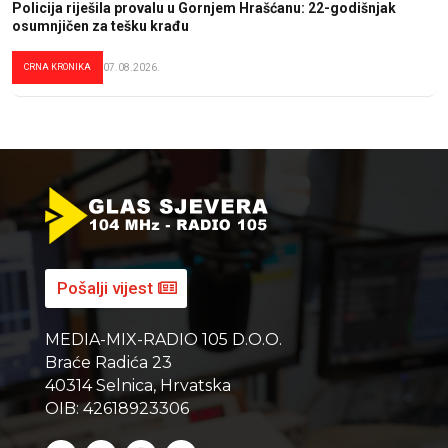
Policija riješila provalu u Gornjem Hrašćanu: 22-godišnjak
osumnjičen za tešku krađu
CRNA KRONIKA
07.08.2026.
Pošalji vijest
MEDIA-MIX-RADIO 105 D.O.O.
Braće Radića 23
40314 Selnica, Hrvatska
OIB: 42618923306