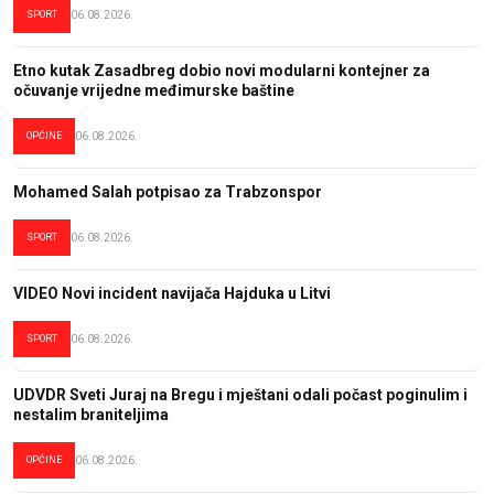
SPORT
06.08.2026.
Etno kutak Zasadbreg dobio novi modularni kontejner za
očuvanje vrijedne međimurske baštine
OPĆINE
06.08.2026.
Mohamed Salah potpisao za Trabzonspor
SPORT
06.08.2026.
VIDEO Novi incident navijača Hajduka u Litvi
SPORT
06.08.2026.
UDVDR Sveti Juraj na Bregu i mještani odali počast poginulim i
nestalim braniteljima
OPĆINE
06.08.2026.