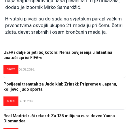
naša najperspektivnija naša plivačica i to je dokazala,”
dodao je izbornik Mirko Samardžić.
Hrvatski plivači su do sada na svjetskim paraplivačkim
prvenstvima osvojili ukupno 21 medalju pri čemu četiri
zlata, devet srebrnih i osam brončanih medalja.
UEFA i dalje prijeti bojkotom: Nema povjerenja u Infantina
unatoč isprici FIFA-e
SPORT
06.08.2026.
Povijesni trenutak za Judo klub Zrinski: Pripreme u Japanu,
kolijevci judo sporta
SPORT
06.08.2026.
Real Madrid ruši rekord: Za 135 milijuna eura doveo Yanna
Diomandea