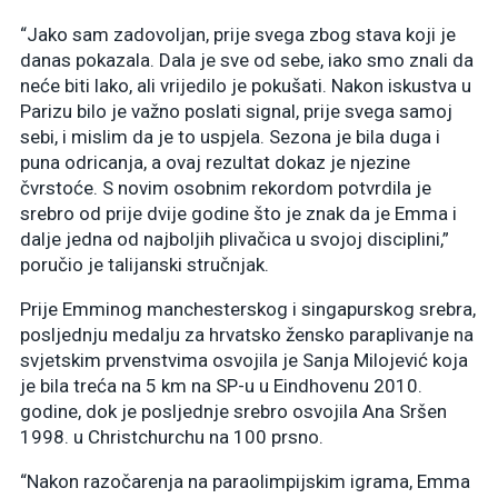
“Jako sam zadovoljan, prije svega zbog stava koji je
danas pokazala. Dala je sve od sebe, iako smo znali da
neće biti lako, ali vrijedilo je pokušati. Nakon iskustva u
Parizu bilo je važno poslati signal, prije svega samoj
sebi, i mislim da je to uspjela. Sezona je bila duga i
puna odricanja, a ovaj rezultat dokaz je njezine
čvrstoće. S novim osobnim rekordom potvrdila je
srebro od prije dvije godine što je znak da je Emma i
dalje jedna od najboljih plivačica u svojoj disciplini,”
poručio je talijanski stručnjak.
Prije Emminog manchesterskog i singapurskog srebra,
posljednju medalju za hrvatsko žensko paraplivanje na
svjetskim prvenstvima osvojila je Sanja Milojević koja
je bila treća na 5 km na SP-u u Eindhovenu 2010.
godine, dok je posljednje srebro osvojila Ana Sršen
1998. u Christchurchu na 100 prsno.
“Nakon razočarenja na paraolimpijskim igrama, Emma