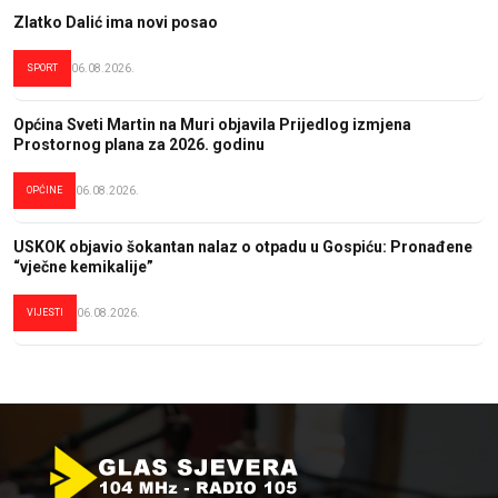
Zlatko Dalić ima novi posao
SPORT
06.08.2026.
Općina Sveti Martin na Muri objavila Prijedlog izmjena
Prostornog plana za 2026. godinu
OPĆINE
06.08.2026.
USKOK objavio šokantan nalaz o otpadu u Gospiću: Pronađene
“vječne kemikalije”
VIJESTI
06.08.2026.