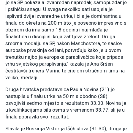
je na SP pokazala izvanredan napredak, samopuzdanje
i psihičku snagu. U svega nekoliko sati uspjela je
isplivati dvije izvanredne utrke, i bila je dominantna u
finalu do okreta na 200 m što je posebno impresivno s
obzirom da ima samo 18 godina i najmlađa je
finalistica u disciplini koja zahtjeva zrelost. Druga
srebrna medalju na SP, nakon Manchestera, te naslov
europske prvakinja od lani, potvrđuju kako je u ovom
trenutku najbolja europska paraplivačica koja pripada
vrhu svjetskog paraplivanja,” kazala je Ana Sršen
čestitavši treneru Marinu te cijelom stručnom timu na
velikoj medalji.
Druga hrvatska predstavnica Paula Novina (21) je
nastupila u finalu utrke na 50 m slobodno (S8)
osvojivši sedmo mjesto s rezultatom 33.00. Novina je
u kvalifikacijama bila osma s vremenom 33.77, ali je u
finalu popravila svoj rezultat.
Slavila je Ruskinja Viktorija Iščhiulova (31.30), druga je