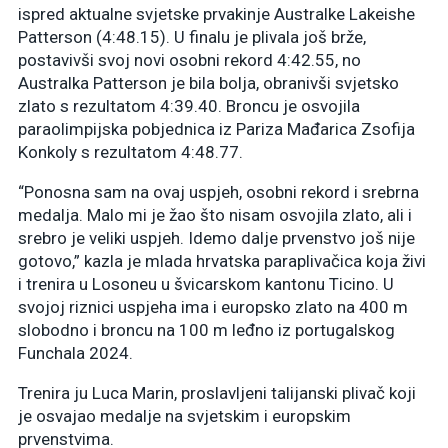
ispred aktualne svjetske prvakinje Australke Lakeishe
Patterson (4:48.15). U finalu je plivala još brže,
postavivši svoj novi osobni rekord 4:42.55, no
Australka Patterson je bila bolja, obranivši svjetsko
zlato s rezultatom 4:39.40. Broncu je osvojila
paraolimpijska pobjednica iz Pariza Mađarica Zsofija
Konkoly s rezultatom 4:48.77.
“Ponosna sam na ovaj uspjeh, osobni rekord i srebrna
medalja. Malo mi je žao što nisam osvojila zlato, ali i
srebro je veliki uspjeh. Idemo dalje prvenstvo još nije
gotovo,” kazla je mlada hrvatska paraplivačica koja živi
i trenira u Losoneu u švicarskom kantonu Ticino. U
svojoj riznici uspjeha ima i europsko zlato na 400 m
slobodno i broncu na 100 m leđno iz portugalskog
Funchala 2024.
Trenira ju Luca Marin, proslavljeni talijanski plivač koji
je osvajao medalje na svjetskim i europskim
prvenstvima.