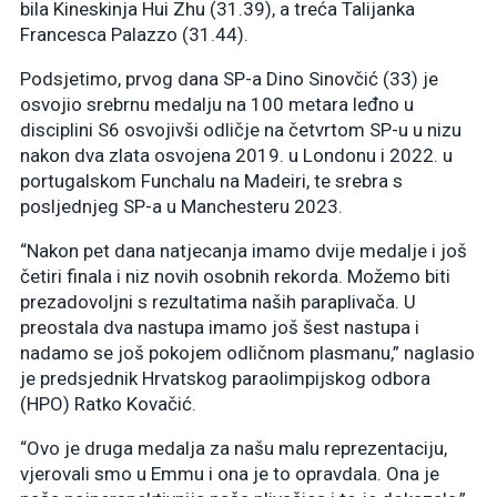
bila Kineskinja Hui Zhu (31.39), a treća Talijanka
Francesca Palazzo (31.44).
Podsjetimo, prvog dana SP-a Dino Sinovčić (33) je
osvojio srebrnu medalju na 100 metara leđno u
disciplini S6 osvojivši odličje na četvrtom SP-u u nizu
nakon dva zlata osvojena 2019. u Londonu i 2022. u
portugalskom Funchalu na Madeiri, te srebra s
posljednjeg SP-a u Manchesteru 2023.
“Nakon pet dana natjecanja imamo dvije medalje i još
četiri finala i niz novih osobnih rekorda. Možemo biti
prezadovoljni s rezultatima naših paraplivača. U
preostala dva nastupa imamo još šest nastupa i
nadamo se još pokojem odličnom plasmanu,” naglasio
je predsjednik Hrvatskog paraolimpijskog odbora
(HPO) Ratko Kovačić.
“Ovo je druga medalja za našu malu reprezentaciju,
vjerovali smo u Emmu i ona je to opravdala. Ona je